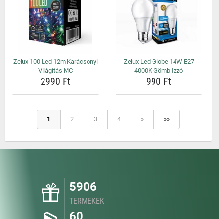
Zelux 100 Led 12m Karácsonyi
Zelux Led Globe 14W E27
Világítás MC
4000K Gömb Izzó
2990 Ft
990 Ft
1
2
3
4
»
»»
5906
TERMÉKEK
60