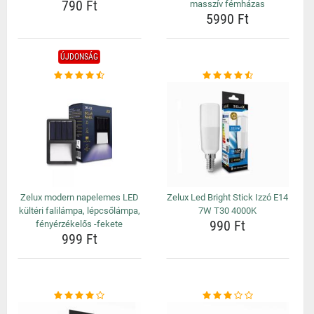
790 Ft
masszív fémházas
5990 Ft
ÚJDONSÁG
Zelux modern napelemes LED
Zelux Led Bright Stick Izzó E14
kültéri falilámpa, lépcsőlámpa,
7W T30 4000K
990 Ft
fényérzékelős -fekete
999 Ft