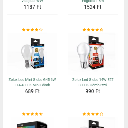
Világítás WW
Foglalat 1,5m
1187 Ft
1524 Ft
Zelux Led Mini Globe G45 6W
Zelux Led Globe 14W E27
E14 4000K Mini Gömb
3000K Gömb Izzó
689 Ft
990 Ft