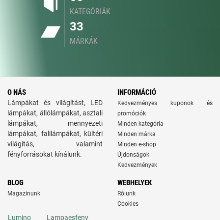
KATEGÓRIÁK
33
MÁRKÁK
O NÁS
INFORMÁCIÓ
Lámpákat és világítást, LED
Kedvezményes kuponok és
lámpákat, állólámpákat, asztali
promóciók
lámpákat, mennyezeti
Minden kategória
lámpákat, falilámpákat, kültéri
Minden márka
világítás, valamint
Minden e-shop
fényforrásokat kínálunk.
Újdonságok
Kedvezmények
BLOG
WEBHELYEK
Magazinunk
Rólunk
Cookies
Lumino
Lampaesfeny