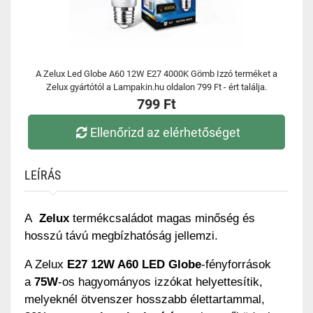
A Zelux Led Globe A60 12W E27 4000K Gömb Izzó terméket a
Zelux gyártótól a Lampakin.hu oldalon 799 Ft - ért találja.
799 Ft
Ellenőrizd az elérhetőséget
LEÍRÁS
A
Zelux
termékcsaládot magas minőség és
hosszú távú megbízhatóság jellemzi.
A Zelux
E27 12W A60 LED Globe
-fényforrások
a
75W
-os hagyományos izzókat helyettesítik,
melyeknél ötvenszer hosszabb élettartammal,