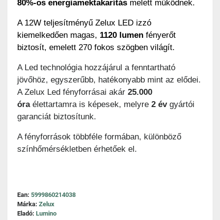
80%-os energiamektakarítás
melett működnek.
A 12W teljesítményű Zelux LED izzó
kiemelkedően magas,
1120 lumen
fényerőt
biztosít, emelett 270 fokos szögben világít.
A Led technológia hozzájárul a fenntartható
jövőhöz, egyszerűbb, hatékonyabb mint az elődei.
A Zelux Led fényforrásai akár
25.000
óra
élettartamra is képesek, melyre
2 év
gyártói
garanciát biztosítunk.
A fényforrások többféle formában, különböző
színhőmérsékletben érhetőek el.
Ean:
5999860214038
Márka:
Zelux
Eladó:
Lumino