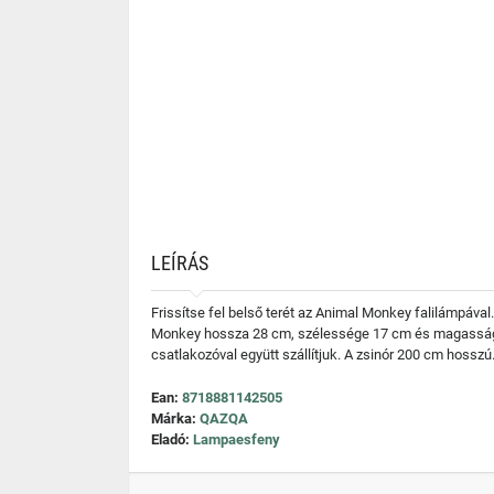
LEÍRÁS
Frissítse fel belső terét az Animal Monkey falilámpával
Monkey hossza 28 cm, szélessége 17 cm és magassága 3
csatlakozóval együtt szállítjuk. A zsinór 200 cm hossz
Ean:
8718881142505
Márka:
QAZQA
Eladó:
Lampaesfeny