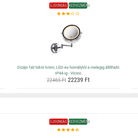
ÚJDONSÁG
KEDVEZMÉNY
Dizájn fali tükör króm, LED-es homálytól a melegig állítható
IP44-ig - Vicino
22239 Ft
22465 Ft
ÚJDONSÁG
KEDVEZMÉNY