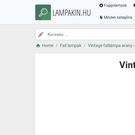
Fuggolampak
LAMPAKIN.HU
Minden kategória
Home
Fali lampak
Vintage falilámpa arany 
Vin