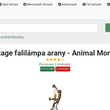
Spot lampa
Mennyezeti lampak
Allolampak
Fali lampak
- Animal Monkey
tage falilámpa arany - Animal Mo
(Összesen
2
értékelés)
KEDVEZMÉNY
ÚJDONSÁG