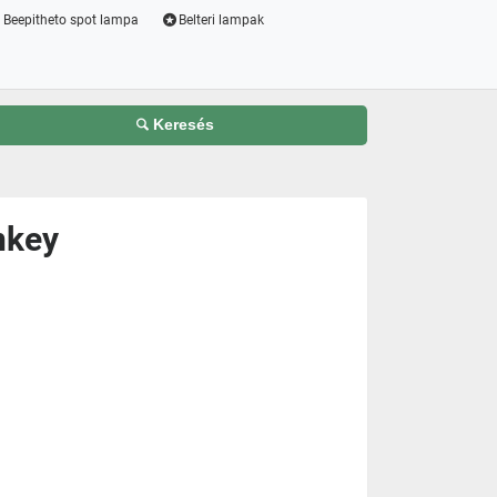
Beepitheto spot lampa
Belteri lampak
Keresés
nkey