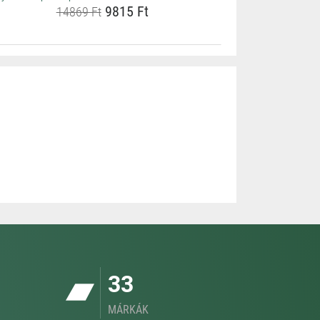
9815 Ft
14869 Ft
33
MÁRKÁK