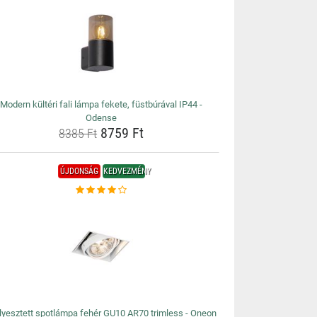
Modern kültéri fali lámpa fekete, füstbúrával IP44 -
Odense
8759 Ft
8385 Ft
ÚJDONSÁG
KEDVEZMÉNY
lyesztett spotlámpa fehér GU10 AR70 trimless - Oneon