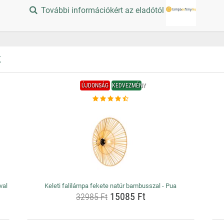
További információkért az eladótól
K
ÚJDONSÁG
KEDVEZMÉNY
val
Keleti falilámpa fekete natúr bambusszal - Pua
15085 Ft
32985 Ft