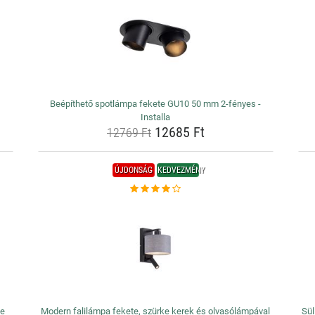
Beépíthető spotlámpa fekete GU10 50 mm 2-fényes -
Installa
12685 Ft
12769 Ft
ÚJDONSÁG
KEDVEZMÉNY
ze
Modern falilámpa fekete, szürke kerek és olvasólámpával
Sül