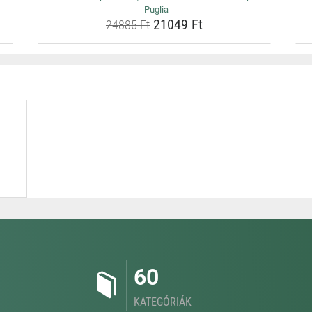
- Puglia
21049 Ft
24885 Ft
60
KATEGÓRIÁK