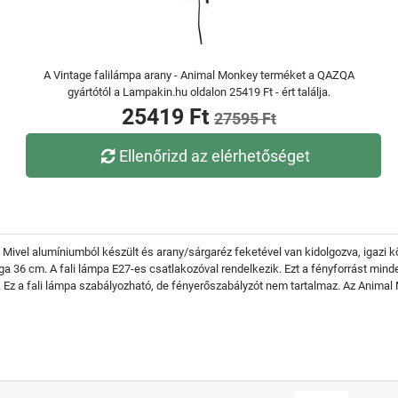
A Vintage falilámpa arany - Animal Monkey terméket a QAZQA
gyártótól a Lampakin.hu oldalon 25419 Ft - ért találja.
25419 Ft
27595 Ft
Ellenőrizd az elérhetőséget
. Mivel alumíniumból készült és arany/sárgaréz feketével van kidolgozva, igazi 
6 cm. A fali lámpa E27-es csatlakozóval rendelkezik. Ezt a fényforrást minde
ú. Ez a fali lámpa szabályozható, de fényerőszabályzót nem tartalmaz. Az Animal