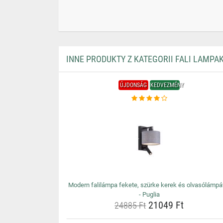
INNE PRODUKTY Z KATEGORII FALI LAMPA
ÚJDONSÁG
KEDVEZMÉNY
Modern falilámpa fekete, szürke kerek és olvasólámpá
- Puglia
21049 Ft
24885 Ft