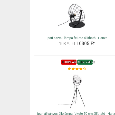
Ipari asztali lámpa fekete állítható - Hanze
10305 Ft
10379 Ft
ÚJDONSÁG
KEDVEZMÉNY
Ipari állványos állólámpa fekete 50 cm állítható - Han