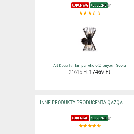
ÚJDONSÁG
KEDVEZMÉNY
Art Deco fali lámpa fekete 2 fényes - Seprű
17469 Ft
21615 Ft
INNE PRODUKTY PRODUCENTA QAZQA
ÚJDONSÁG
KEDVEZMÉNY