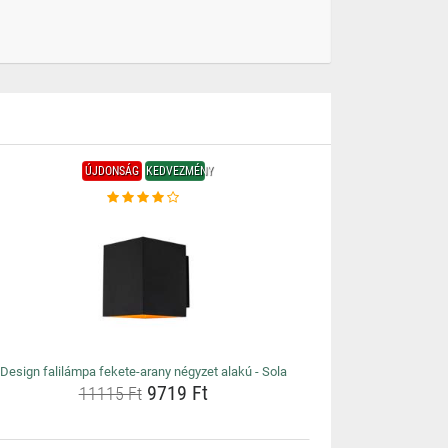
ÚJDONSÁG
KEDVEZMÉNY
Design falilámpa fekete-arany négyzet alakú - Sola
9719 Ft
11115 Ft