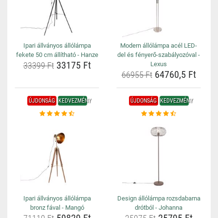
Ipari állványos állólámpa
Modern állólámpa acél LED-
fekete 50 cm állítható - Hanze
del és fényerő-szabályozóval -
33175 Ft
33399 Ft
Lexus
64760,5 Ft
66955 Ft
ÚJDONSÁG
KEDVEZMÉNY
ÚJDONSÁG
KEDVEZMÉNY
Ipari állványos állólámpa
Design állólámpa rozsdabarna
bronz fával - Mangó
drótból - Johanna