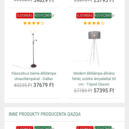
59829 Ft
25795 Ft
71119 Ft
25975 Ft
ÚJDONSÁG
KEDVEZMÉNY
ÚJDONSÁG
KEDVEZMÉNY
Klasszikus barna állólámpa
Modern állólámpa állvány
olvasólámpával - Dallas
fehér, szürke árnyalattal 50
37679 Ft
40235 Ft
cm - Tripod Classic
57395 Ft
57789 Ft
INNE PRODUKTY PRODUCENTA QAZQA