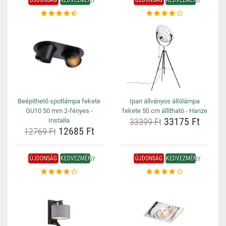
ÚJDONSÁG
KEDVEZMÉNY
ÚJDONSÁG
KEDVEZMÉNY
Beépíthető spotlámpa fekete
Ipari állványos állólámpa
GU10 50 mm 2-fényes -
fekete 50 cm állítható - Hanze
33175 Ft
Installa
33399 Ft
12685 Ft
12769 Ft
ÚJDONSÁG
KEDVEZMÉNY
ÚJDONSÁG
KEDVEZMÉNY