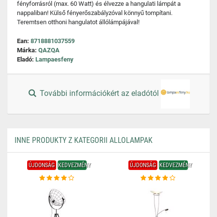
fényforrásról (max. 60 Watt) és élvezze a hangulati lámpát a
nappaliban! Külső fényerőszabályzóval könnyű tompítani.
Teremtsen otthoni hangulatot állólámpájával!
Ean:
8718881037559
Márka:
QAZQA
Eladó:
Lampaesfeny
További információkért az eladótól
INNE PRODUKTY Z KATEGORII ALLOLAMPAK
ÚJDONSÁG
KEDVEZMÉNY
ÚJDONSÁG
KEDVEZMÉNY