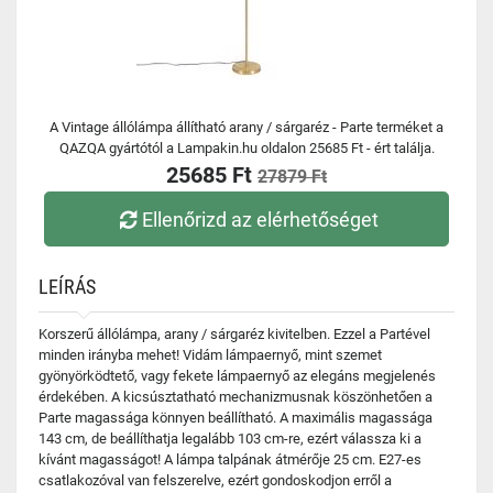
A Vintage állólámpa állítható arany / sárgaréz - Parte terméket a
QAZQA gyártótól a Lampakin.hu oldalon 25685 Ft - ért találja.
25685 Ft
27879 Ft
Ellenőrizd az elérhetőséget
LEÍRÁS
Korszerű állólámpa, arany / sárgaréz kivitelben. Ezzel a Partével
minden irányba mehet! Vidám lámpaernyő, mint szemet
gyönyörködtető, vagy fekete lámpaernyő az elegáns megjelenés
érdekében. A kicsúsztatható mechanizmusnak köszönhetően a
Parte magassága könnyen beállítható. A maximális magassága
143 cm, de beállíthatja legalább 103 cm-re, ezért válassza ki a
kívánt magasságot! A lámpa talpának átmérője 25 cm. E27-es
csatlakozóval van felszerelve, ezért gondoskodjon erről a