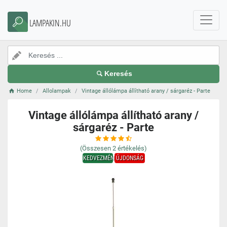
LAMPAKIN.HU
Keresés
Home
Allolampak
Vintage állólámpa állítható arany / sárgaréz - Parte
Vintage állólámpa állítható arany /
sárgaréz - Parte
(Összesen
2
értékelés)
KEDVEZMÉNY
ÚJDONSÁG