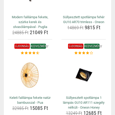
Modern falilámpa fekete,
Süllyesztett spotlámpa fehér
szürke kerek és
GU10 AR70 trimless - Oneon
9815 Ft
olvasólámpával - Puglia
14869 Ft
21049 Ft
24885 Ft
ÚJDONSÁG
KEDVEZMÉNY
ÚJDONSÁG
KEDVEZMÉNY
Keleti falilámpa fekete natúr
Süllyesztett spotlámpa 1
bambusszal - Pua
lámpás GU10 AR111 szegély
15085 Ft
32985 Ft
nélküli - Oneon Honey
12685 Ft
13249 Ft