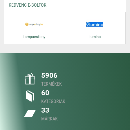
KEDVENC E-BOLTOK
Lampaesfeny
Lumino
5906
TERMÉKEK
60
KATEGÓRIÁK
33
MÁRKÁK