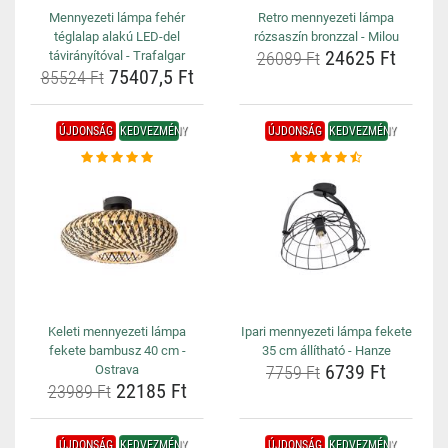
Mennyezeti lámpa fehér
Retro mennyezeti lámpa
téglalap alakú LED-del
rózsaszín bronzzal - Milou
24625 Ft
távirányítóval - Trafalgar
26089 Ft
75407,5 Ft
85524 Ft
ÚJDONSÁG
KEDVEZMÉNY
ÚJDONSÁG
KEDVEZMÉNY
Keleti mennyezeti lámpa
Ipari mennyezeti lámpa fekete
fekete bambusz 40 cm -
35 cm állítható - Hanze
6739 Ft
Ostrava
7759 Ft
22185 Ft
23989 Ft
ÚJDONSÁG
KEDVEZMÉNY
ÚJDONSÁG
KEDVEZMÉNY