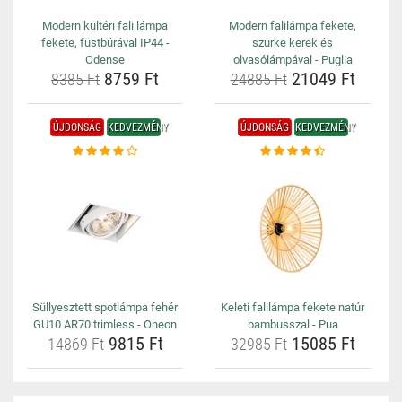
Modern kültéri fali lámpa
Modern falilámpa fekete,
fekete, füstbúrával IP44 -
szürke kerek és
Odense
olvasólámpával - Puglia
8759 Ft
21049 Ft
8385 Ft
24885 Ft
ÚJDONSÁG
KEDVEZMÉNY
ÚJDONSÁG
KEDVEZMÉNY
Süllyesztett spotlámpa fehér
Keleti falilámpa fekete natúr
GU10 AR70 trimless - Oneon
bambusszal - Pua
9815 Ft
15085 Ft
14869 Ft
32985 Ft