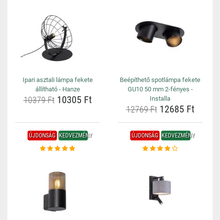
Ipari asztali lámpa fekete
Beépíthető spotlámpa fekete
állítható - Hanze
GU10 50 mm 2-fényes -
10305 Ft
10379 Ft
Installa
12685 Ft
12769 Ft
ÚJDONSÁG
KEDVEZMÉNY
ÚJDONSÁG
KEDVEZMÉNY