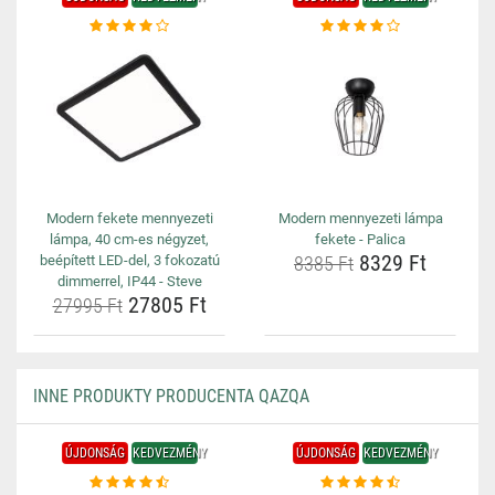
Modern fekete mennyezeti
Modern mennyezeti lámpa
lámpa, 40 cm-es négyzet,
fekete - Palica
8329 Ft
beépített LED-del, 3 fokozatú
8385 Ft
dimmerrel, IP44 - Steve
27805 Ft
27995 Ft
INNE PRODUKTY PRODUCENTA QAZQA
ÚJDONSÁG
KEDVEZMÉNY
ÚJDONSÁG
KEDVEZMÉNY