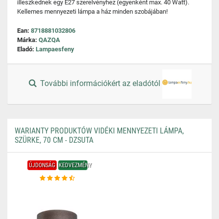
illeszkednek egy E27 szerelvényhez (egyenként max. 40 Watt).
Kellemes mennyezeti lámpa a ház minden szobájában!
Ean:
8718881032806
Márka:
QAZQA
Eladó:
Lampaesfeny
További információkért az eladótól
WARIANTY PRODUKTÓW VIDÉKI MENNYEZETI LÁMPA,
SZÜRKE, 70 CM - DZSUTA
ÚJDONSÁG
KEDVEZMÉNY