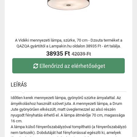
A Vidéki mennyezeti lámpa, szürke, 70 cm - Dzsuta terméket a
QAZQA gyártótól a Lampakin.hu oldalon 38935 Ft - ért találja.
38935 Ft
42039 Ft
Ellenőrizd az elérhetőséget
LEÍRÁS
Időtlen kerek mennyezeti lámpa, gyönyörű szürke árnyalattal. Az
árnyékoláshoz használt szövet juta. A mennyezeti lámpa, a Drum
Jute gyönyörűen elkészült, matt üveglemezzel az alsó részén
nyugodt fényhatás érhető el. A lámpa átmérője 70 cm, magassága
16 cm.
A lámpa külső fényerőszabályzóval tompítható (a fényerőszabályzó
nem tartozék). Dobdutáját hat fényforrással egészíti ki, amelyek