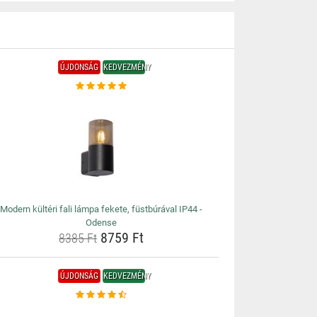
ÚJDONSÁG
KEDVEZMÉNY
Modern kültéri fali lámpa fekete, füstbúrával IP44 -
Odense
8759 Ft
8385 Ft
ÚJDONSÁG
KEDVEZMÉNY