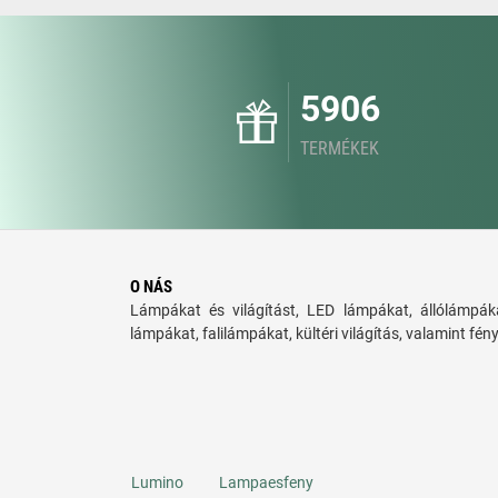
5906
TERMÉKEK
O NÁS
Lámpákat és világítást, LED lámpákat, állólámpáka
lámpákat, falilámpákat, kültéri világítás, valamint fén
Lumino
Lampaesfeny