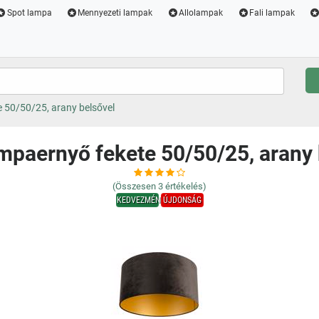
Spot lampa
Mennyezeti lampak
Allolampak
Fali lampak
e 50/50/25, arany belsővel
ámpaernyő fekete 50/50/25, arany 
(Összesen
3
értékelés)
KEDVEZMÉNY
ÚJDONSÁG