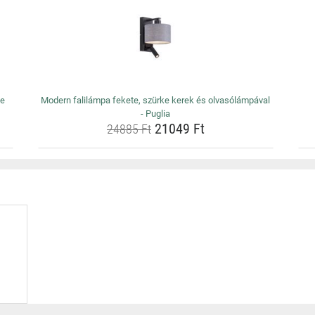
ze
Modern falilámpa fekete, szürke kerek és olvasólámpával
- Puglia
21049 Ft
24885 Ft