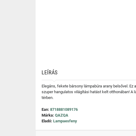
LEÍRÁS
Elegáns, fekete bársony lámpabúra arany belsővel. Ez
szuper hangulatos világítási hatást kelt otthonában! A
térben.
Ean:
8718881089176
Márka:
QAZQA
Eladó:
Lampaesfeny