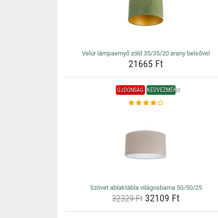
Velúr lámpaernyő zöld 35/35/20 arany belsővel
21665 Ft
ÚJDONSÁG
KEDVEZMÉNY
Szövet ablaktábla világosbarna 50/50/25
32109 Ft
32329 Ft