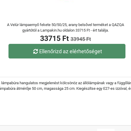
A Velúr lámpaernyő fekete 50/50/25, arany belsővel terméket a QAZQA
gyártótól a Lampakin.hu oldalon 33715 Ft - ért találja.
33715 Ft
33945 Ft
Ellenőrizd az elérhetőséget
 a lámpabúra hangulatos megjelenést kölcsönöz az állólámpának vagy a függőlá
 lámpabúra átmérője 50 cm, magassága 25 cm. Kiegészítse egy E27-es izzóval, és