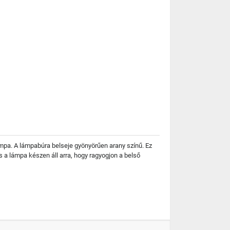
mpa. A lámpabúra belseje gyönyörűen arany színű. Ez
 a lámpa készen áll arra, hogy ragyogjon a belső