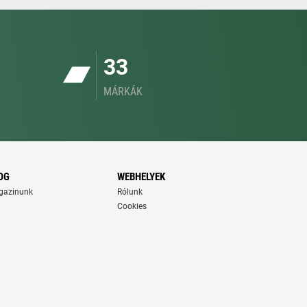
33
MÁRKÁK
OG
WEBHELYEK
gazinunk
Rólunk
Cookies