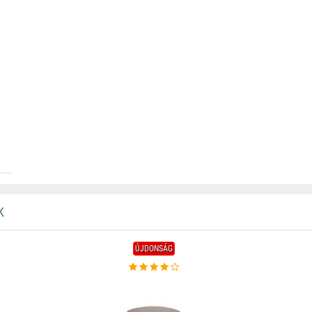
K
ÚJDONSÁG