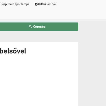
Beepitheto spot lampa
Belteri lampak
Keresés
belsővel