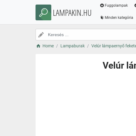
Fuggolampak
LAMPAKIN.HU
Minden kategória
Home
Lampaburak
Velúr lámpaernyő feket
Velúr l