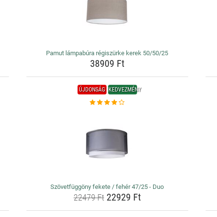
Pamut lámpabúra régiszürke kerek 50/50/25
38909 Ft
ÚJDONSÁG
KEDVEZMÉNY
Szövetfüggöny fekete / fehér 47/25 - Duo
22929 Ft
22479 Ft