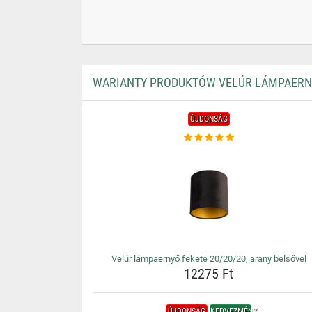
WARIANTY PRODUKTÓW VELÚR LÁMPAERNY
ÚJDONSÁG
Velúr lámpaernyő fekete 20/20/20, arany belsővel
12275 Ft
ÚJDONSÁG
KEDVEZMÉNY