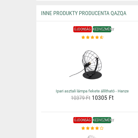
INNE PRODUKTY PRODUCENTA QAZQA
ÚJDONSÁG
KEDVEZMÉNY
Ipari asztali lámpa fekete állítható - Hanze
10305 Ft
10379 Ft
ÚJDONSÁG
KEDVEZMÉNY