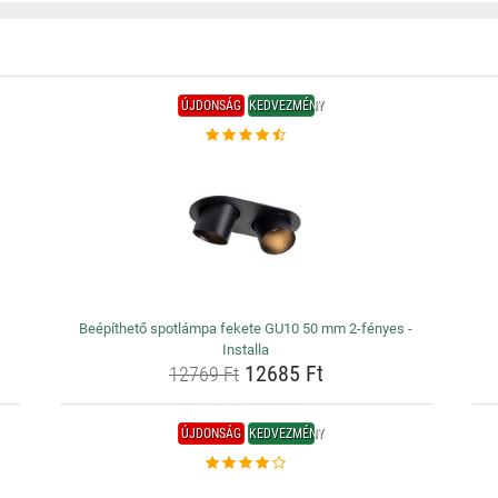
ÚJDONSÁG
KEDVEZMÉNY
Beépíthető spotlámpa fekete GU10 50 mm 2-fényes -
Installa
12685 Ft
12769 Ft
ÚJDONSÁG
KEDVEZMÉNY