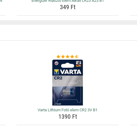
B4
Energizer Riasztó Elem Alkáli LR23 A23 B1
349 Ft
Varta Lithium Fotó elem CR2 3V B1
1390 Ft