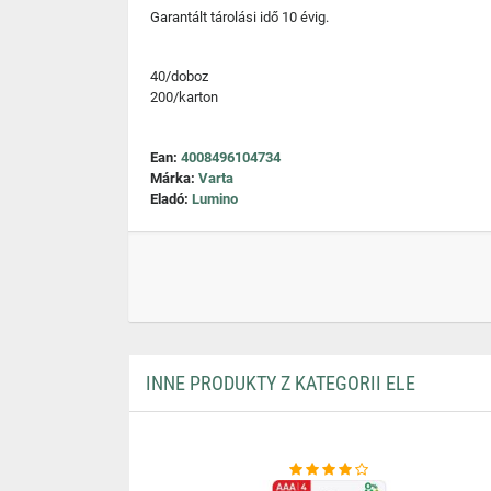
Garantált tárolási idő 10 évig.
40/doboz
200/karton
Ean:
4008496104734
Márka:
Varta
Eladó:
Lumino
INNE PRODUKTY Z KATEGORII ELE