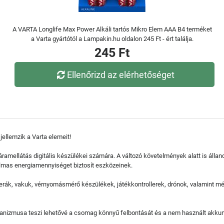
A VARTA Longlife Max Power Alkáli tartós Mikro Elem AAA B4 terméket
a Varta gyártótól a Lampakin.hu oldalon 245 Ft - ért találja.
245 Ft
Ellenőrizd az elérhetőséget
jellemzik a Varta elemeit!
mellátás digitális készülékei számára. A változó követelmények alatt is álla
lmas energiamennyiséget biztosít eszközeinek.
merák, vakuk, vérnyomásmérő készülékek, játékkontrollerek, drónok, valamint
hanizmusa teszi lehetővé a csomag könnyű felbontását és a nem használt akkum