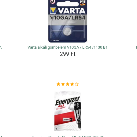
A
Varta alkáli gombelem V10GA / LR54 /1130 B1
299 Ft