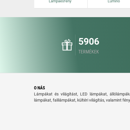
Lampaesfeny
Lumino
5906
TERMÉKEK
O NÁS
Lámpákat és világítást, LED lámpákat, állólámpáka
lámpákat, falilámpákat, kültéri világítás, valamint fén