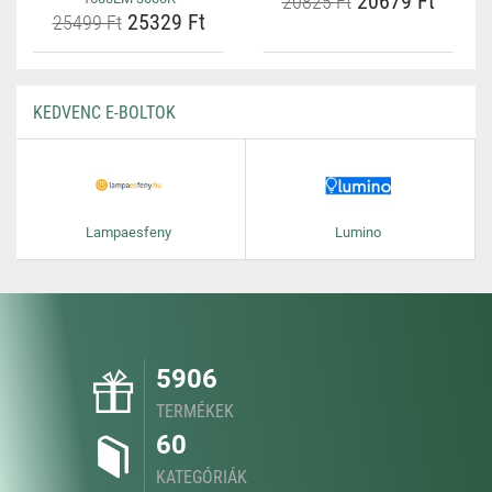
20679 Ft
20825 Ft
25329 Ft
25499 Ft
KEDVENC E-BOLTOK
Lampaesfeny
Lumino
5906
TERMÉKEK
60
KATEGÓRIÁK