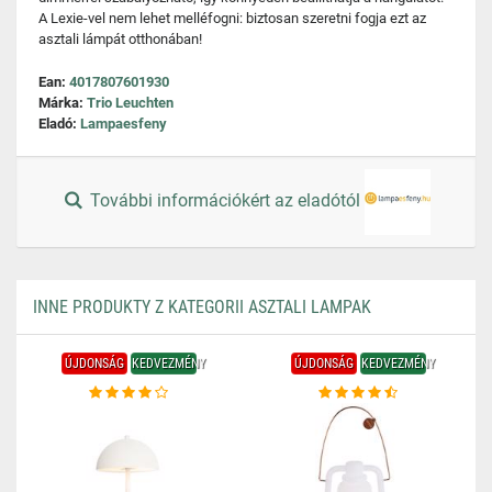
A Lexie-vel nem lehet melléfogni: biztosan szeretni fogja ezt az
asztali lámpát otthonában!
Ean:
4017807601930
Márka:
Trio Leuchten
Eladó:
Lampaesfeny
További információkért az eladótól
INNE PRODUKTY Z KATEGORII ASZTALI LAMPAK
ÚJDONSÁG
KEDVEZMÉNY
ÚJDONSÁG
KEDVEZMÉNY