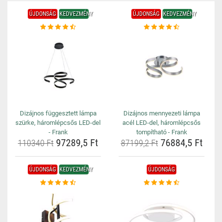
ÚJDONSÁG
KEDVEZMÉNY
ÚJDONSÁG
KEDVEZMÉNY
Dizájnos függesztett lámpa
Dizájnos mennyezeti lámpa
szürke, háromlépcsős LED-del
acél LED-del, háromlépcsős
- Frank
tompítható - Frank
97289,5 Ft
76884,5 Ft
110340 Ft
87199,2 Ft
ÚJDONSÁG
KEDVEZMÉNY
ÚJDONSÁG