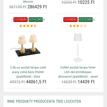
10225 Ft
Alessia
10295 Ft
286429 Ft
367139 Ft
ÚJDONSÁG
KEDVEZMÉNY
ÚJDONSÁG
KEDVEZMÉNY
2 db-os asztali lámpa szett
Kültéri asztali lámpa fehér
arany színű bézs RGBW
LED-del érintőképes
újratölthető - Elise
dimmerrel újratölthető - Janet
44061,5 Ft
14439 Ft
49972 Ft
14539 Ft
INNE PRODUKTY PRODUCENTA TRIO LEUCHTEN