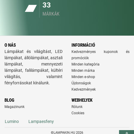
33
MÁRKÁK
O NÁS
INFORMÁCIÓ
Lámpákat és világítást, LED
Kedvezményes kuponok és
lámpákat, állólámpákat, asztali
promóciók
lámpákat, mennyezeti
Minden kategória
lámpákat, falilámpákat, kültéri
Minden márka
világítás, valamint
Minden e-shop
fényforrásokat kínálunk.
Újdonságok
Kedvezmények
BLOG
WEBHELYEK
Magazinunk
Rólunk
Cookies
Lumino
Lampaesfeny
©LAMPAKIN.HU 2026