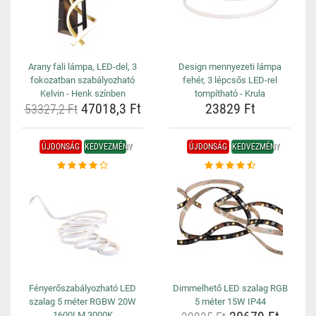
Arany fali lámpa, LED-del, 3
Design mennyezeti lámpa
fokozatban szabályozható
fehér, 3 lépcsős LED-rel
Kelvin - Henk színben
tompítható - Krula
47018,3 Ft
23829 Ft
53327,2 Ft
ÚJDONSÁG
KEDVEZMÉNY
ÚJDONSÁG
KEDVEZMÉNY
Fényerőszabályozható LED
Dimmelhető LED szalag RGB
szalag 5 méter RGBW 20W
5 méter 15W IP44
1600LM 3000K