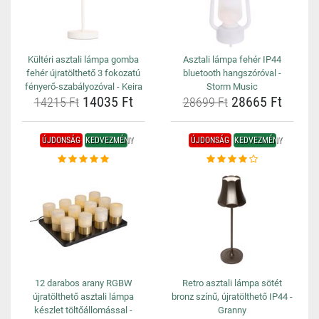
Kültéri asztali lámpa gomba
Asztali lámpa fehér IP44
fehér újratölthető 3 fokozatú
bluetooth hangszóróval -
fényerő-szabályozóval - Keira
Storm Music
14035 Ft
28665 Ft
14215 Ft
28699 Ft
ÚJDONSÁG
KEDVEZMÉNY
ÚJDONSÁG
KEDVEZMÉNY
12 darabos arany RGBW
Retro asztali lámpa sötét
újratölthető asztali lámpa
bronz színű, újratölthető IP44 -
készlet töltőállomással -
Granny