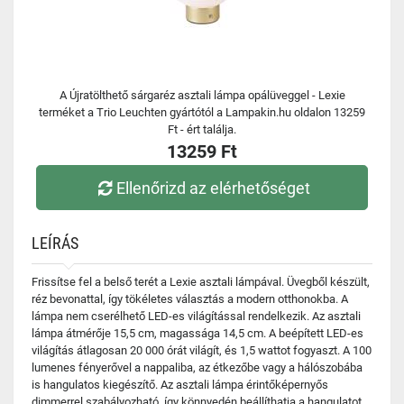
A Újratölthető sárgaréz asztali lámpa opálüveggel - Lexie
terméket a Trio Leuchten gyártótól a Lampakin.hu oldalon 13259
Ft - ért találja.
13259 Ft
Ellenőrizd az elérhetőséget
LEÍRÁS
Frissítse fel a belső terét a Lexie asztali lámpával. Üvegből készült,
réz bevonattal, így tökéletes választás a modern otthonokba. A
lámpa nem cserélhető LED-es világítással rendelkezik. Az asztali
lámpa átmérője 15,5 cm, magassága 14,5 cm. A beépített LED-es
világítás átlagosan 20 000 órát világít, és 1,5 wattot fogyaszt. A 100
lumenes fényerővel a nappaliba, az étkezőbe vagy a hálószobába
is hangulatos kiegészítő. Az asztali lámpa érintőképernyős
dimmerrel szabályozható, így könnyedén beállíthatja a hangulatot.