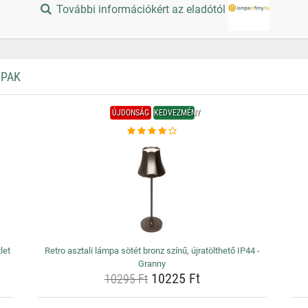
További információkért az eladótól
MPAK
ÚJDONSÁG
KEDVEZMÉNY
let
Retro asztali lámpa sötét bronz színű, újratölthető IP44 -
Granny
10225 Ft
10295 Ft