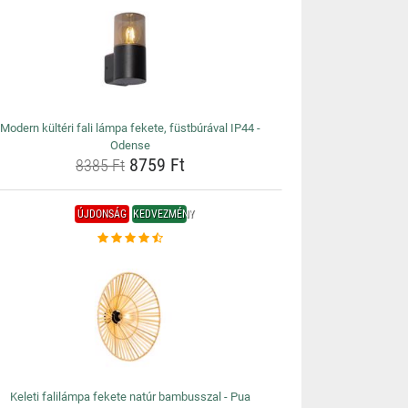
Modern kültéri fali lámpa fekete, füstbúrával IP44 -
Odense
8759 Ft
8385 Ft
ÚJDONSÁG
KEDVEZMÉNY
Keleti falilámpa fekete natúr bambusszal - Pua