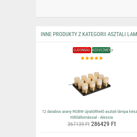
INNE PRODUKTY Z KATEGORII ASZTALI LA
ÚJDONSÁG
KEDVEZMÉNY
12 darabos arany RGBW újratölthető asztali lámpa kész
töltőállomással - Alessia
286429 Ft
367139 Ft