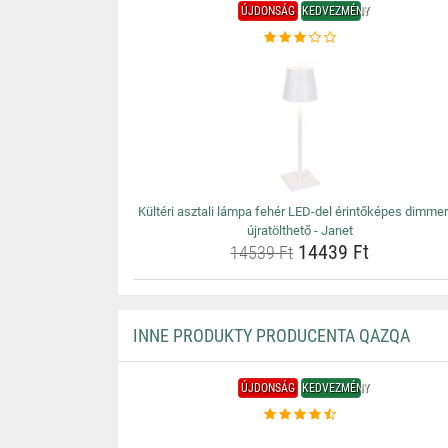
ÚJDONSÁG
KEDVEZMÉNY
Kültéri asztali lámpa fehér LED-del érintőképes dimmer
újratölthető - Janet
14439 Ft
14539 Ft
INNE PRODUKTY PRODUCENTA QAZQA
ÚJDONSÁG
KEDVEZMÉNY