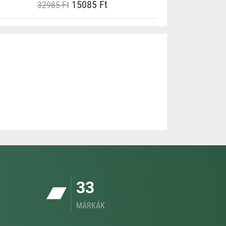
15085 Ft
32985 Ft
33
MÁRKÁK