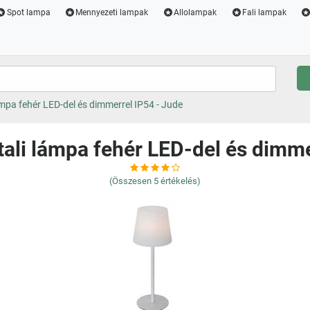
Spot lampa
Mennyezeti lampak
Allolampak
Fali lampak
ámpa fehér LED-del és dimmerrel IP54 - Jude
ztali lámpa fehér LED-del és dimme
(Összesen
5
értékelés)