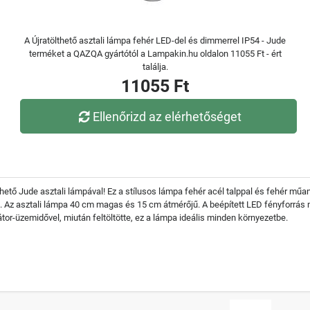
A Újratölthető asztali lámpa fehér LED-del és dimmerrel IP54 - Jude
terméket a QAZQA gyártótól a Lampakin.hu oldalon 11055 Ft - ért
találja.
11055 Ft
Ellenőrizd az elérhetőséget
ető Jude asztali lámpával! Ez a stílusos lámpa fehér acél talppal és fehér műa
es. Az asztali lámpa 40 cm magas és 15 cm átmérőjű. A beépített LED fényforrás 
tor-üzemidővel, miután feltöltötte, ez a lámpa ideális minden környezetbe.