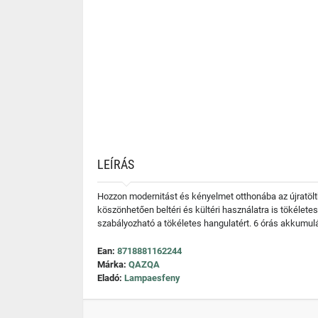
LEÍRÁS
Hozzon modernitást és kényelmet otthonába az újratölth
köszönhetően beltéri és kültéri használatra is tökélet
szabályozható a tökéletes hangulatért. 6 órás akkumulá
Ean:
8718881162244
Márka:
QAZQA
Eladó:
Lampaesfeny