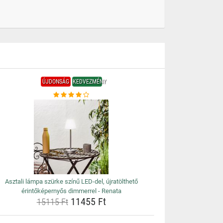
ÚJDONSÁG
KEDVEZMÉNY
Asztali lámpa szürke színű LED-del, újratölthető
érintőképernyős dimmerrel - Renata
11455 Ft
15115 Ft