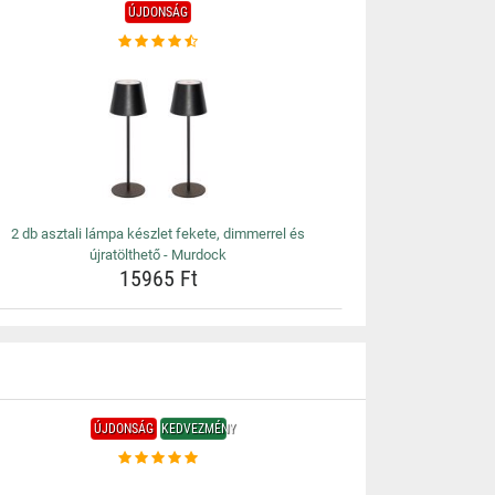
ÚJDONSÁG
2 db asztali lámpa készlet fekete, dimmerrel és
újratölthető - Murdock
15965 Ft
ÚJDONSÁG
KEDVEZMÉNY