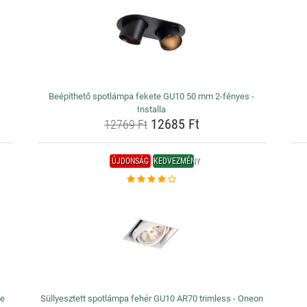
Beépíthető spotlámpa fekete GU10 50 mm 2-fényes -
Installa
12685 Ft
12769 Ft
ÚJDONSÁG
KEDVEZMÉNY
ze
Süllyesztett spotlámpa fehér GU10 AR70 trimless - Oneon