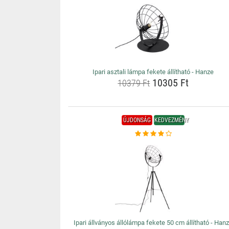
Ipari asztali lámpa fekete állítható - Hanze
10305 Ft
10379 Ft
ÚJDONSÁG
KEDVEZMÉNY
Ipari állványos állólámpa fekete 50 cm állítható - Han