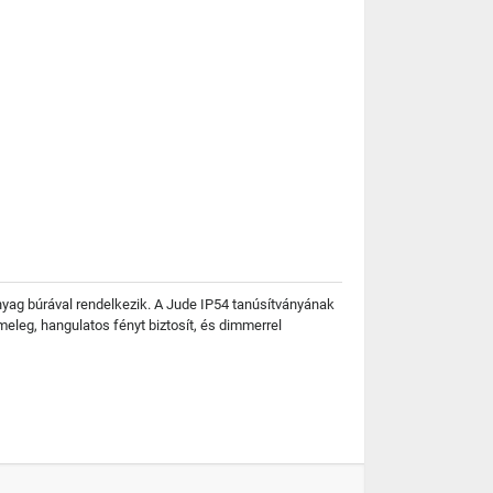
nyag búrával rendelkezik. A Jude IP54 tanúsítványának
meleg, hangulatos fényt biztosít, és dimmerrel