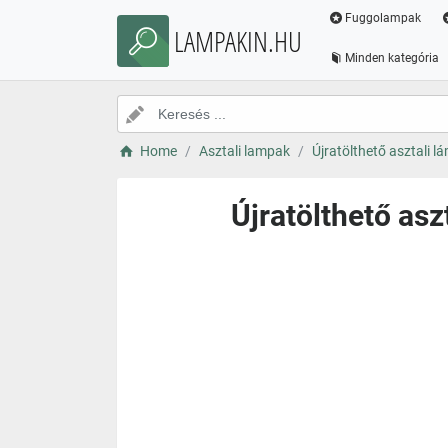
Fuggolampak
LAMPAKIN.HU
Minden kategória
Home
Asztali lampak
Újratölthető asztali l
Újratölthető as