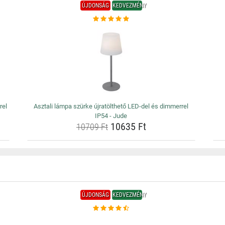
ÚJDONSÁG
KEDVEZMÉNY
rel
Asztali lámpa szürke újratölthető LED-del és dimmerrel
IP54 - Jude
10635 Ft
10709 Ft
ÚJDONSÁG
KEDVEZMÉNY