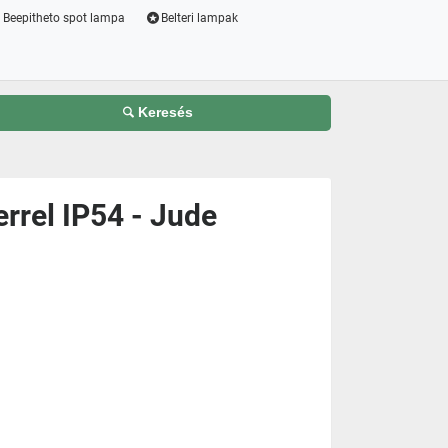
Beepitheto spot lampa
Belteri lampak
Keresés
rrel IP54 - Jude