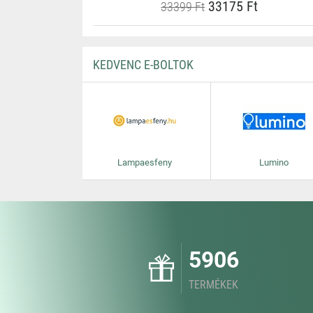
33175 Ft
33399 Ft
KEDVENC E-BOLTOK
Lampaesfeny
Lumino
5906
TERMÉKEK