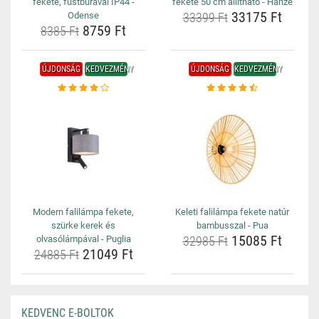
fekete, füstbúrával IP44 -
fekete 50 cm állítható - Hanze
33175 Ft
Odense
33399 Ft
8759 Ft
8385 Ft
ÚJDONSÁG
KEDVEZMÉNY
ÚJDONSÁG
KEDVEZMÉNY
Modern falilámpa fekete,
Keleti falilámpa fekete natúr
szürke kerek és
bambusszal - Pua
15085 Ft
olvasólámpával - Puglia
32985 Ft
21049 Ft
24885 Ft
KEDVENC E-BOLTOK