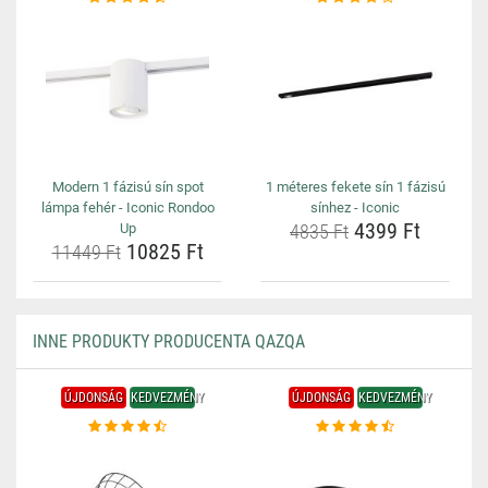
Modern 1 fázisú sín spot
1 méteres fekete sín 1 fázisú
lámpa fehér - Iconic Rondoo
sínhez - Iconic
4399 Ft
Up
4835 Ft
10825 Ft
11449 Ft
INNE PRODUKTY PRODUCENTA QAZQA
ÚJDONSÁG
KEDVEZMÉNY
ÚJDONSÁG
KEDVEZMÉNY