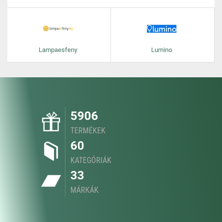
Lampaesfeny
Lumino
5906
TERMÉKEK
60
KATEGÓRIÁK
33
MÁRKÁK