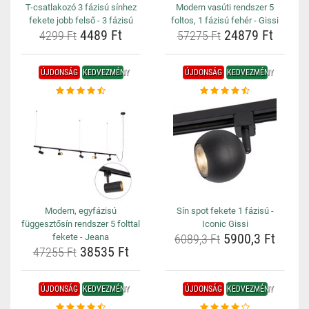
T-csatlakozó 3 fázisú sínhez
Modern vasúti rendszer 5
fekete jobb felső - 3 fázisú
foltos, 1 fázisú fehér - Gissi
4489 Ft
24879 Ft
4299 Ft
57275 Ft
ÚJDONSÁG
KEDVEZMÉNY
ÚJDONSÁG
KEDVEZMÉNY
Modern, egyfázisú
Sín spot fekete 1 fázisú -
függesztősín rendszer 5 folttal
Iconic Gissi
5900,3 Ft
fekete - Jeana
6089,3 Ft
38535 Ft
47255 Ft
ÚJDONSÁG
KEDVEZMÉNY
ÚJDONSÁG
KEDVEZMÉNY