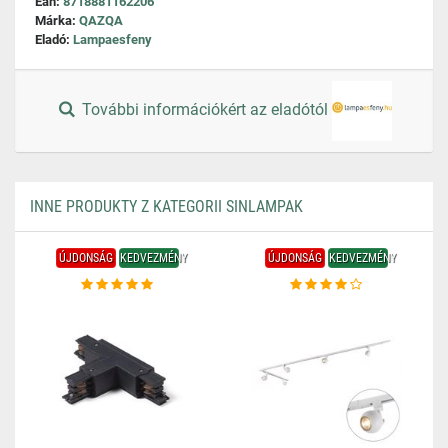
Ean:
8718881162206
Márka:
QAZQA
Eladó:
Lampaesfeny
További információkért az eladótól
INNE PRODUKTY Z KATEGORII SINLAMPAK
ÚJDONSÁG
KEDVEZMÉNY
ÚJDONSÁG
KEDVEZMÉNY