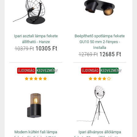
Ipari asztali lámpa fekete
Beépíthető spotlámpa fekete
állítható - Hanze
GU10 50 mm 2-fényes -
10305 Ft
10379 Ft
Installa
12685 Ft
12769 Ft
ÚJDONSÁG
KEDVEZMÉNY
ÚJDONSÁG
KEDVEZMÉNY
Modern kültéri fali lámpa
Ipari állványos állólámpa