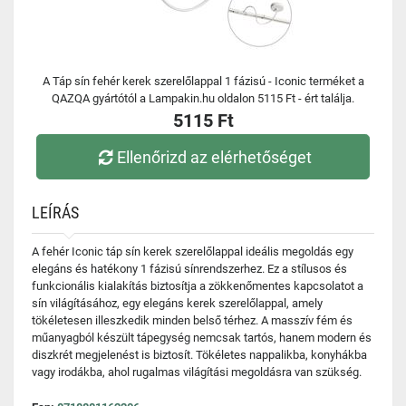
A Táp sín fehér kerek szerelőlappal 1 fázisú - Iconic terméket a
QAZQA gyártótól a Lampakin.hu oldalon 5115 Ft - ért találja.
5115 Ft
Ellenőrizd az elérhetőséget
LEÍRÁS
A fehér Iconic táp sín kerek szerelőlappal ideális megoldás egy
elegáns és hatékony 1 fázisú sínrendszerhez. Ez a stílusos és
funkcionális kialakítás biztosítja a zökkenőmentes kapcsolatot a
sín világításához, egy elegáns kerek szerelőlappal, amely
tökéletesen illeszkedik minden belső térhez. A masszív fém és
műanyagból készült tápegység nemcsak tartós, hanem modern és
diszkrét megjelenést is biztosít. Tökéletes nappalikba, konyhákba
vagy irodákba, ahol rugalmas világítási megoldásra van szükség.