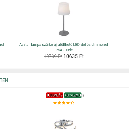
rel
Asztali lámpa szürke újratölthető LED-del és dimmerrel
IP54 - Jude
10635 Ft
10709 Ft
HTEN
ÚJDONSÁG
KEDVEZMÉNY