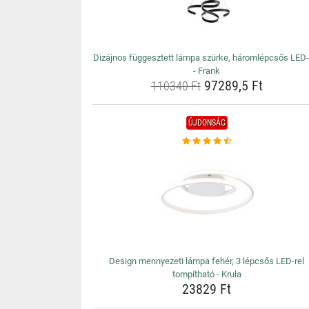
Dizájnos függesztett lámpa szürke, háromlépcsős LED-
- Frank
97289,5 Ft
110340 Ft
ÚJDONSÁG
Design mennyezeti lámpa fehér, 3 lépcsős LED-rel
tompítható - Krula
23829 Ft