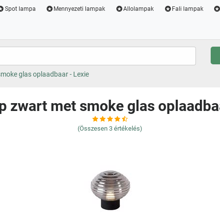
Spot lampa
Mennyezeti lampak
Allolampak
Fali lampak
moke glas oplaadbaar - Lexie
p zwart met smoke glas oplaadbaa
(Összesen
3
értékelés)