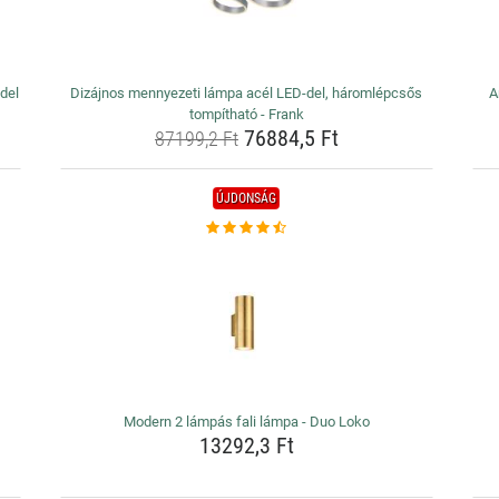
del
Dizájnos mennyezeti lámpa acél LED-del, háromlépcsős
A
tompítható - Frank
76884,5 Ft
87199,2 Ft
ÚJDONSÁG
Modern 2 lámpás fali lámpa - Duo Loko
13292,3 Ft