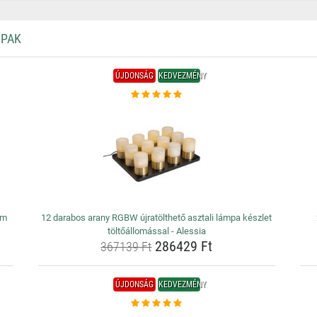
MPAK
ÚJDONSÁG
KEDVEZMÉNY
rm
12 darabos arany RGBW újratölthető asztali lámpa készlet
töltőállomással - Alessia
286429 Ft
367139 Ft
ÚJDONSÁG
KEDVEZMÉNY