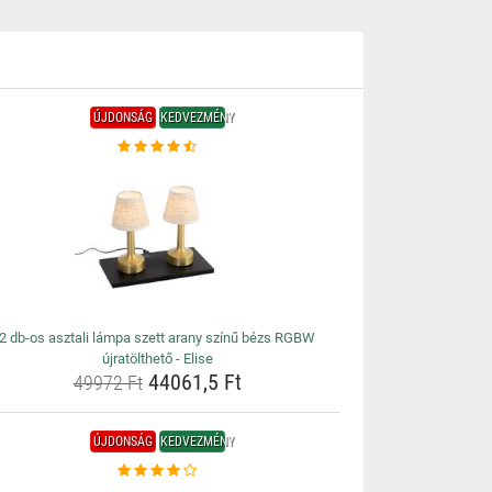
ÚJDONSÁG
KEDVEZMÉNY
2 db-os asztali lámpa szett arany színű bézs RGBW
újratölthető - Elise
44061,5 Ft
49972 Ft
ÚJDONSÁG
KEDVEZMÉNY