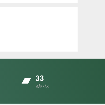
33
MÁRKÁK