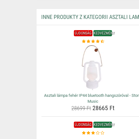
INNE PRODUKTY Z KATEGORII ASZTALI LA
ÚJDONSÁG
KEDVEZMÉNY
Asztali lámpa fehér IP44 bluetooth hangszóróval - Sto
Music
28665 Ft
28699 Ft
ÚJDONSÁG
KEDVEZMÉNY