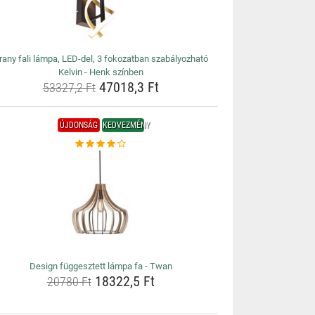
rany fali lámpa, LED-del, 3 fokozatban szabályozható
Kelvin - Henk színben
47018,3 Ft
53327,2 Ft
ÚJDONSÁG
KEDVEZMÉNY
Design függesztett lámpa fa - Twan
18322,5 Ft
20780 Ft