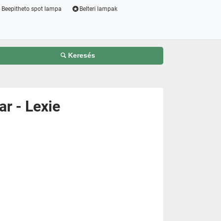
Beepitheto spot lampa
Belteri lampak
Keresés
r - Lexie