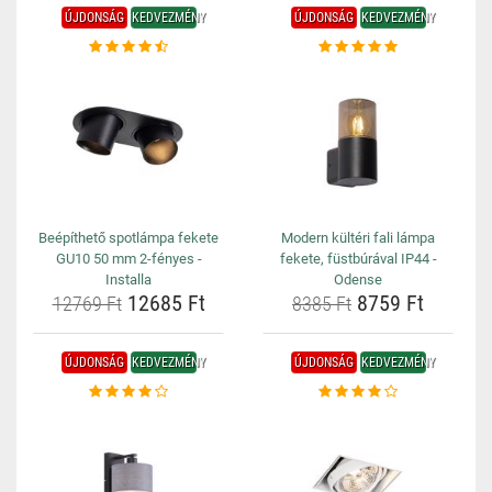
ÚJDONSÁG
KEDVEZMÉNY
ÚJDONSÁG
KEDVEZMÉNY
Beépíthető spotlámpa fekete
Modern kültéri fali lámpa
GU10 50 mm 2-fényes -
fekete, füstbúrával IP44 -
Installa
Odense
12685 Ft
8759 Ft
12769 Ft
8385 Ft
ÚJDONSÁG
KEDVEZMÉNY
ÚJDONSÁG
KEDVEZMÉNY