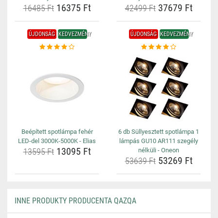
16375 Ft
37679 Ft
16485 Ft
42499 Ft
ÚJDONSÁG
KEDVEZMÉNY
ÚJDONSÁG
KEDVEZMÉNY
Beépített spotlámpa fehér
6 db Süllyesztett spotlámpa 1
LED-del 3000K-5000K - Elias
lámpás GU10 AR111 szegély
13095 Ft
13595 Ft
nélküli - Oneon
53269 Ft
53639 Ft
INNE PRODUKTY PRODUCENTA QAZQA