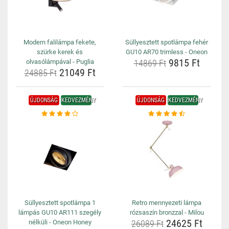
Modern falilámpa fekete,
Süllyesztett spotlámpa fehér
szürke kerek és
GU10 AR70 trimless - Oneon
9815 Ft
olvasólámpával - Puglia
14869 Ft
21049 Ft
24885 Ft
ÚJDONSÁG
KEDVEZMÉNY
ÚJDONSÁG
KEDVEZMÉNY
Süllyesztett spotlámpa 1
Retro mennyezeti lámpa
lámpás GU10 AR111 szegély
rózsaszín bronzzal - Milou
24625 Ft
nélküli - Oneon Honey
26089 Ft