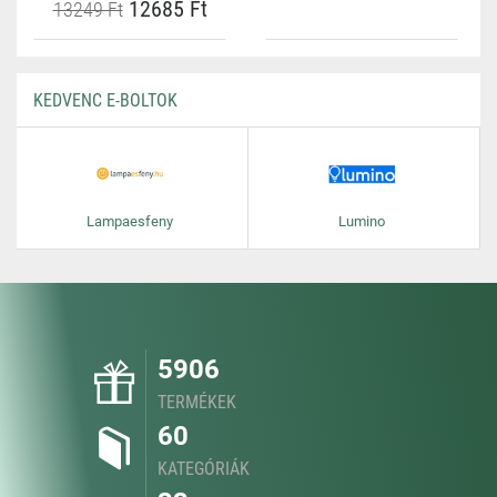
12685 Ft
13249 Ft
KEDVENC E-BOLTOK
Lampaesfeny
Lumino
5906
TERMÉKEK
60
KATEGÓRIÁK