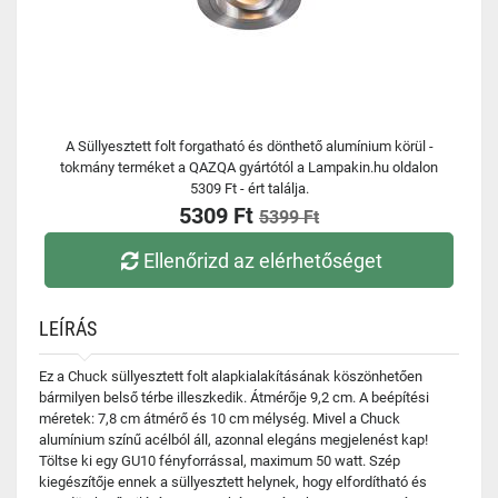
A Süllyesztett folt forgatható és dönthető alumínium körül -
tokmány terméket a QAZQA gyártótól a Lampakin.hu oldalon
5309 Ft - ért találja.
5309 Ft
5399 Ft
Ellenőrizd az elérhetőséget
LEÍRÁS
Ez a Chuck süllyesztett folt alapkialakításának köszönhetően
bármilyen belső térbe illeszkedik. Átmérője 9,2 cm. A beépítési
méretek: 7,8 cm átmérő és 10 cm mélység. Mivel a Chuck
alumínium színű acélból áll, azonnal elegáns megjelenést kap!
Töltse ki egy GU10 fényforrással, maximum 50 watt. Szép
kiegészítője ennek a süllyesztett helynek, hogy elfordítható és