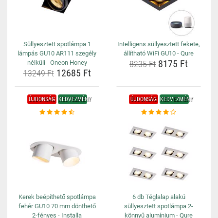
Süllyesztett spotlámpa 1
Intelligens süllyesztett fekete,
lámpás GU10 AR111 szegély
állítható WiFi GU10 - Qure
8175 Ft
nélküli - Oneon Honey
8235 Ft
12685 Ft
13249 Ft
ÚJDONSÁG
KEDVEZMÉNY
ÚJDONSÁG
KEDVEZMÉNY
Kerek beépíthető spotlámpa
6 db Téglalap alakú
fehér GU10 70 mm dönthető
süllyesztett spotlámpa 2-
2-fényes - Installa
könnyű alumínium - Qure