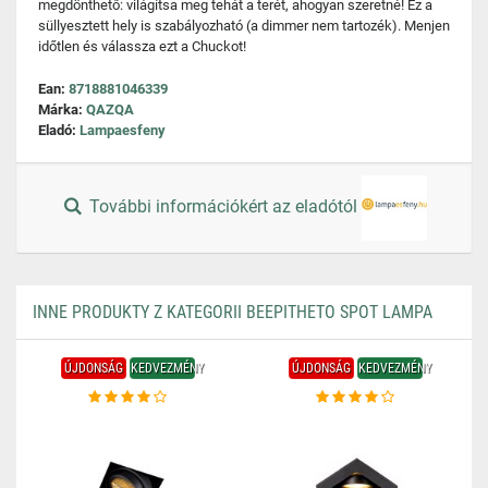
megdönthető: világítsa meg tehát a terét, ahogyan szeretné! Ez a
süllyesztett hely is szabályozható (a dimmer nem tartozék). Menjen
időtlen és válassza ezt a Chuckot!
Ean:
8718881046339
Márka:
QAZQA
Eladó:
Lampaesfeny
További információkért az eladótól
INNE PRODUKTY Z KATEGORII BEEPITHETO SPOT LAMPA
ÚJDONSÁG
KEDVEZMÉNY
ÚJDONSÁG
KEDVEZMÉNY