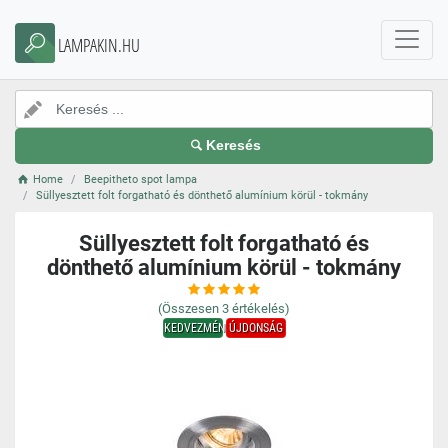
LAMPAKIN.HU
Keresés
Home
Beepitheto spot lampa
Süllyesztett folt forgatható és dönthető alumínium körül - tokmány
Süllyesztett folt forgatható és
dönthető alumínium körül - tokmány
(Összesen
3
értékelés)
KEDVEZMÉNY
ÚJDONSÁG