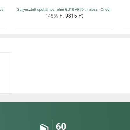
val
Süllyesztett spotlámpa fehér GU10 AR70 trimless - Oneon
9815 Ft
14869 Ft
60