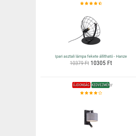
Ipari asztali lámpa fekete állítható - Hanze
10305 Ft
10379 Ft
ÚJDONSÁG
KEDVEZMÉNY