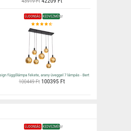
42209 Ft
43919 Ft
ÚJDONSÁG
KEDVEZMÉNY
ign függőlámpa fekete, arany üveggel 7 lámpás - Bert
100395 Ft
100449 Ft
ÚJDONSÁG
KEDVEZMÉNY