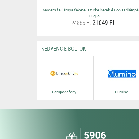
Modern falilámpa fekete, szürke kerek és olvasólámpá
- Puglia
21049 Ft
24885 Ft
KEDVENC E-BOLTOK
Lampaesfeny
Lumino
5906