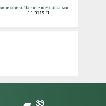
Design falilámpa fekete-arany négyzet alakú - Sola
9719 Ft
11115 Ft
33