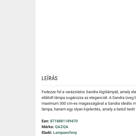
LEÍRÁS
Fedezze fel a varázslatos Sandra lógólámpát, amely ele
ellátott lámpa sugározza az eleganciát. A Sandra üveg 
maximum 300 cm-es magasságával a Sandra ideális mag
lámpa, hanem egy olyan kijelentés, amely a belső terét 
Ean:
8718881189470
Márka:
QAZQA
Eladó:
Lampaesfeny