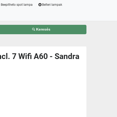
Beepitheto spot lampa
Belteri lampak
Keresés
l. 7 Wifi A60 - Sandra