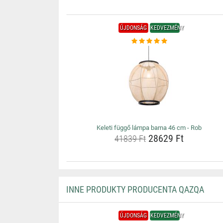
ÚJDONSÁG
KEDVEZMÉNY
Keleti függő lámpa barna 46 cm - Rob
28629 Ft
41839 Ft
INNE PRODUKTY PRODUCENTA QAZQA
ÚJDONSÁG
KEDVEZMÉNY