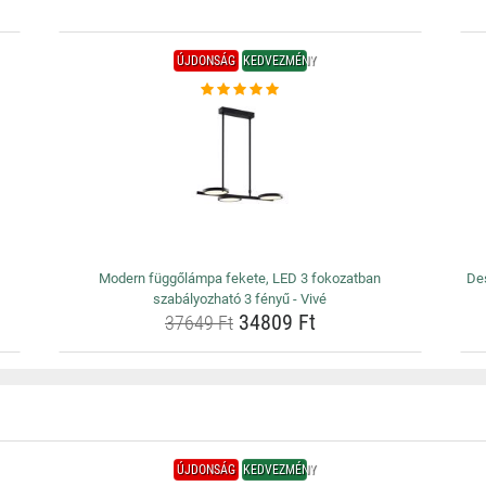
ÚJDONSÁG
KEDVEZMÉNY
Modern függőlámpa fekete, LED 3 fokozatban
Des
szabályozható 3 fényű - Vivé
34809 Ft
37649 Ft
ÚJDONSÁG
KEDVEZMÉNY