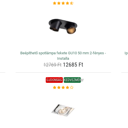
Beépíthető spotlámpa fekete GU10 50 mm 2-fényes -
Ip
Installa
12685 Ft
12769 Ft
ÚJDONSÁG
KEDVEZMÉNY