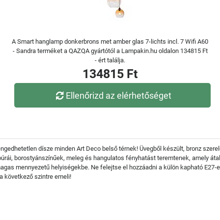
A Smart hanglamp donkerbrons met amber glas 7-lichts incl. 7 Wifi A60
- Sandra terméket a QAZQA gyártótól a Lampakin.hu oldalon 134815 Ft
- ért találja.
134815 Ft
Ellenőrizd az elérhetőséget
ngedhetetlen dísze minden Art Deco belső térnek! Üvegből készült, bronz szerel
búrái, borostyánszínűek, meleg és hangulatos fényhatást teremtenek, amely átal
as mennyezetű helyiségekbe. Ne felejtse el hozzáadni a külön kapható E27-es
a következő szintre emeli!