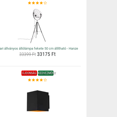
ari állványos állólámpa fekete 50 cm állítható - Hanze
33175 Ft
33399 Ft
ÚJDONSÁG
KEDVEZMÉNY