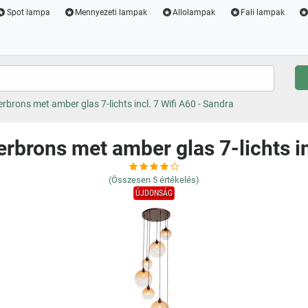
Spot lampa
Mennyezeti lampak
Allolampak
Fali lampak
rons met amber glas 7-lichts incl. 7 Wifi A60 - Sandra
brons met amber glas 7-lichts inc
(Összesen
5
értékelés)
ÚJDONSÁG