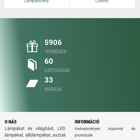
Lampaesfeny
Lumino
5906
TERMÉKEK
60
KATEGÓRIÁK
33
MÁRKÁK
O NÁS
INFORMÁCIÓ
Lámpákat és világítást, LED
Kedvezményes kuponok és
lámpákat, állólámpákat, asztali
promóciók