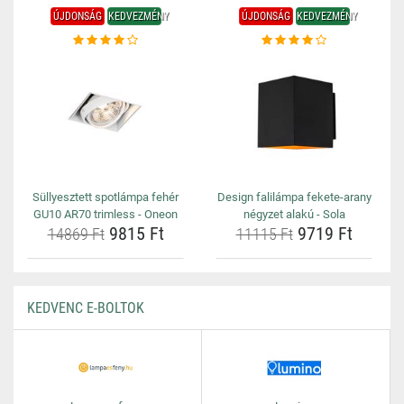
ÚJDONSÁG
KEDVEZMÉNY
ÚJDONSÁG
KEDVEZMÉNY
Süllyesztett spotlámpa fehér
Design falilámpa fekete-arany
GU10 AR70 trimless - Oneon
négyzet alakú - Sola
9815 Ft
9719 Ft
14869 Ft
11115 Ft
KEDVENC E-BOLTOK