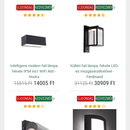
ÚJDONSÁG
KEDVEZMÉNY
ÚJDONSÁG
KEDVEZMÉNY
Intelligens modern fali lámpa
Kültéri fali lámpa, fekete LED-
fekete IP54 incl. WiFi A60 -
es mozgásérzékelővel -
Houks
Ferdinand
14005 Ft
30909 Ft
15515 Ft
31125 Ft
ÚJDONSÁG
KEDVEZMÉNY
ÚJDONSÁG
KEDVEZMÉNY