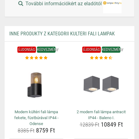
További információkért az eladótól
INNE PRODUKTY Z KATEGORII KULTERI FALI LAMPAK
ÚJDONSÁG
KEDVEZMÉNY
ÚJDONSÁG
KEDVEZMÉNY
Modern kültéri fali lámpa
2 modern fali lámpa antracit
fekete, füstbúrával IP44 -
IP44 - Baleno I.
10849 Ft
Odense
12839 Ft
8759 Ft
8385 Ft