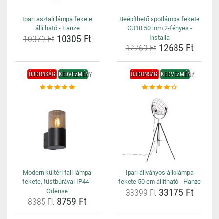
Ipari asztali lámpa fekete
Beépíthető spotlámpa fekete
állítható - Hanze
GU10 50 mm 2-fényes -
10305 Ft
10379 Ft
Installa
12685 Ft
12769 Ft
ÚJDONSÁG
KEDVEZMÉNY
ÚJDONSÁG
KEDVEZMÉNY
Modern kültéri fali lámpa
Ipari állványos állólámpa
fekete, füstbúrával IP44 -
fekete 50 cm állítható - Hanze
33175 Ft
Odense
33399 Ft
8759 Ft
8385 Ft