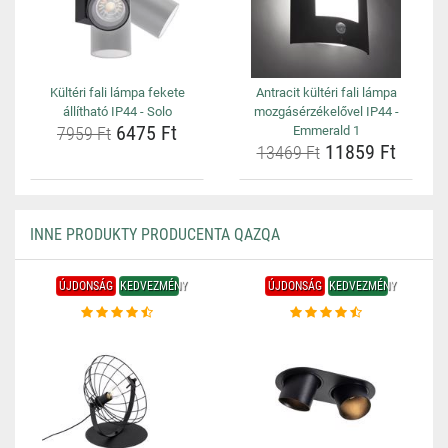
Kültéri fali lámpa fekete
Antracit kültéri fali lámpa
állítható IP44 - Solo
mozgásérzékelővel IP44 -
6475 Ft
7959 Ft
Emmerald 1
11859 Ft
13469 Ft
INNE PRODUKTY PRODUCENTA QAZQA
ÚJDONSÁG
KEDVEZMÉNY
ÚJDONSÁG
KEDVEZMÉNY