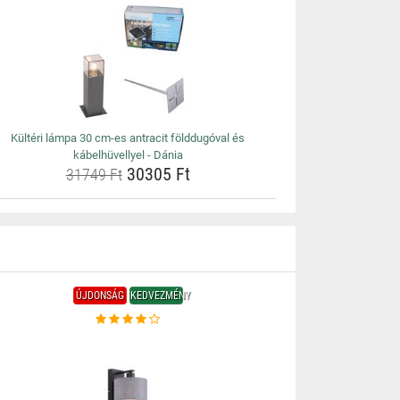
Kültéri lámpa 30 cm-es antracit földdugóval és
kábelhüvellyel - Dánia
30305 Ft
31749 Ft
ÚJDONSÁG
KEDVEZMÉNY