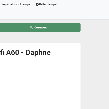
Beepitheto spot lampa
Belteri lampak
Keresés
ifi A60 - Daphne