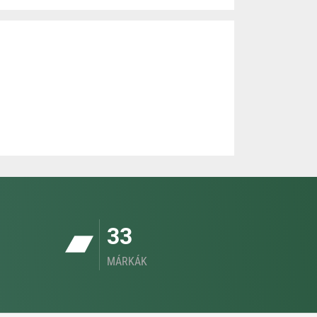
33
MÁRKÁK