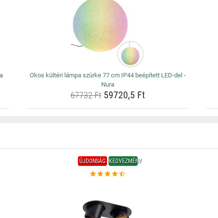
a
Okos kültéri lámpa szürke 77 cm IP44 beépített LED-del -
Nura
59720,5 Ft
67732 Ft
ÚJDONSÁG
KEDVEZMÉNY