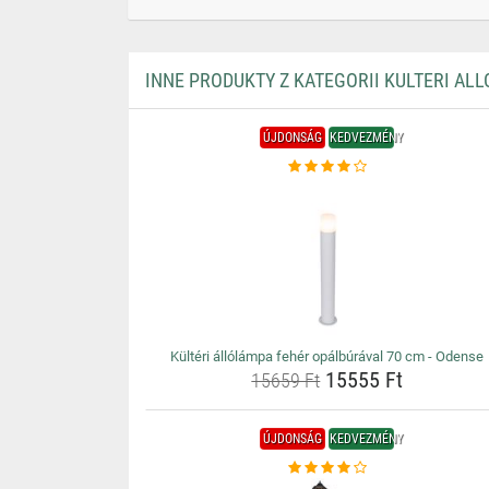
INNE PRODUKTY Z KATEGORII KULTERI AL
ÚJDONSÁG
KEDVEZMÉNY
Kültéri állólámpa fehér opálbúrával 70 cm - Odense
15555 Ft
15659 Ft
ÚJDONSÁG
KEDVEZMÉNY