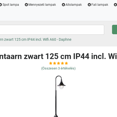
Spot lampa
Mennyezeti lampak
Allolampak
Fali lampak
rn zwart 125 cm IP44 incl. Wifi A60 - Daphne
ntaarn zwart 125 cm IP44 incl. W
(Összesen
3
értékelés)