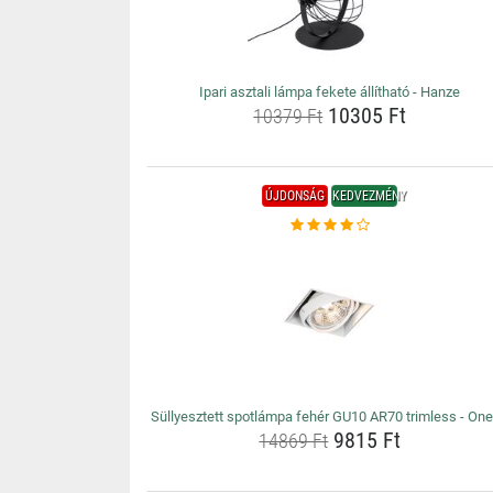
Ipari asztali lámpa fekete állítható - Hanze
10305 Ft
10379 Ft
ÚJDONSÁG
KEDVEZMÉNY
Süllyesztett spotlámpa fehér GU10 AR70 trimless - On
9815 Ft
14869 Ft