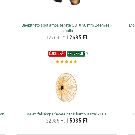
Beépíthető spotlámpa fekete GU10 50 mm 2-fényes -
Mod
Installa
12685 Ft
12769 Ft
ÚJDONSÁG
KEDVEZMÉNY
eon
Keleti falilámpa fekete natúr bambusszal - Pua
S
15085 Ft
32985 Ft