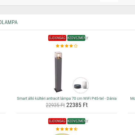
LOLAMPA
ÚJDONSÁG
KEDVEZMÉNY
Smart álló kültéri antracit lámpa 70 cm WiFi P45-tel - Dánia
Mo
22385 Ft
22935 Ft
ÚJDONSÁG
KEDVEZMÉNY