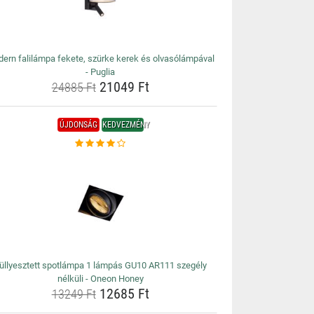
ern falilámpa fekete, szürke kerek és olvasólámpával
- Puglia
21049 Ft
24885 Ft
ÚJDONSÁG
KEDVEZMÉNY
üllyesztett spotlámpa 1 lámpás GU10 AR111 szegély
nélküli - Oneon Honey
12685 Ft
13249 Ft