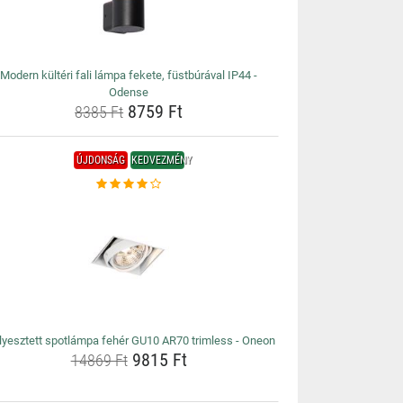
Modern kültéri fali lámpa fekete, füstbúrával IP44 -
Odense
8759 Ft
8385 Ft
ÚJDONSÁG
KEDVEZMÉNY
lyesztett spotlámpa fehér GU10 AR70 trimless - Oneon
9815 Ft
14869 Ft