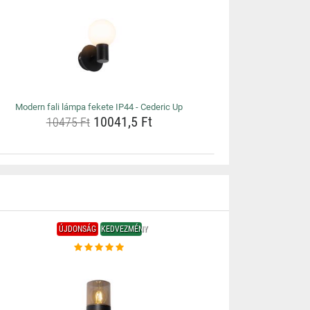
Modern fali lámpa fekete IP44 - Cederic Up
10041,5 Ft
10475 Ft
ÚJDONSÁG
KEDVEZMÉNY