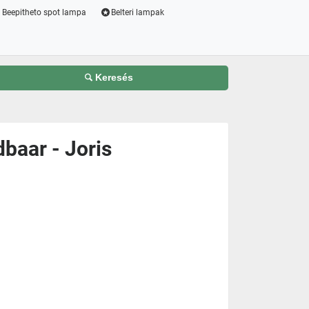
Beepitheto spot lampa
Belteri lampak
Keresés
baar - Joris