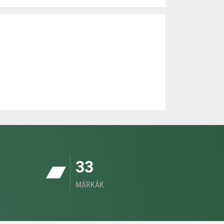
33
MÁRKÁK