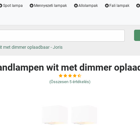
Spot lampa
Mennyezeti lampak
Allolampak
Fali lampak
t met dimmer oplaadbaar - Joris
andlampen wit met dimmer oplaad
(Összesen
5
értékelés)