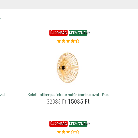
K
ÚJDONSÁG
KEDVEZMÉNY
val
Keleti falilámpa fekete natúr bambusszal - Pua
15085 Ft
32985 Ft
ÚJDONSÁG
KEDVEZMÉNY