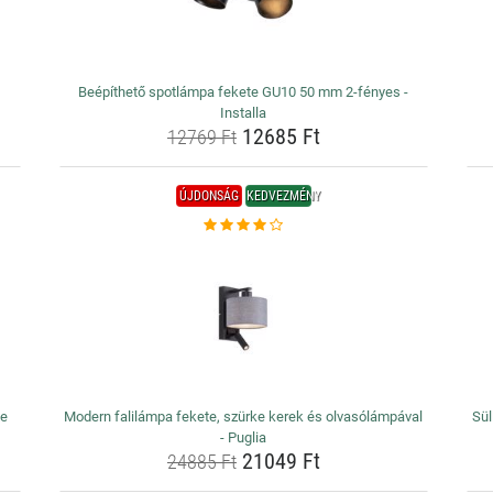
Beépíthető spotlámpa fekete GU10 50 mm 2-fényes -
Installa
12685 Ft
12769 Ft
ÚJDONSÁG
KEDVEZMÉNY
ze
Modern falilámpa fekete, szürke kerek és olvasólámpával
Sül
- Puglia
21049 Ft
24885 Ft