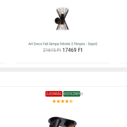
Art Deco fali lámpa fekete 2 fényes - Seprű
17469 Ft
21615 Ft
ÚJDONSÁG
KEDVEZMÉNY