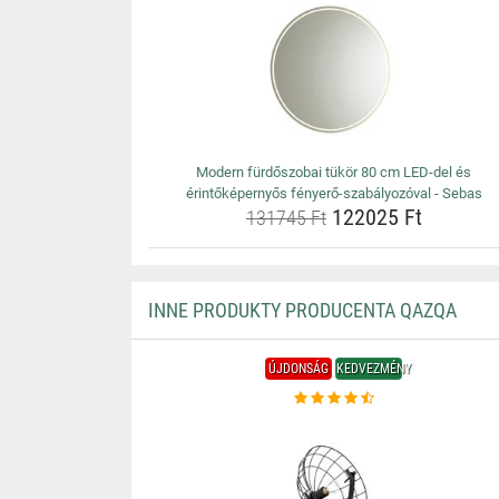
Modern fürdőszobai tükör 80 cm LED-del és
érintőképernyős fényerő-szabályozóval - Sebas
122025 Ft
131745 Ft
INNE PRODUKTY PRODUCENTA QAZQA
ÚJDONSÁG
KEDVEZMÉNY