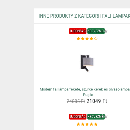
INNE PRODUKTY Z KATEGORII FALI LAMPA
ÚJDONSÁG
KEDVEZMÉNY
Modern falilámpa fekete, szürke kerek és olvasólámpá
- Puglia
21049 Ft
24885 Ft
ÚJDONSÁG
KEDVEZMÉNY