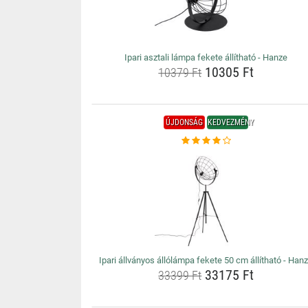
Ipari asztali lámpa fekete állítható - Hanze
10305 Ft
10379 Ft
ÚJDONSÁG
KEDVEZMÉNY
Ipari állványos állólámpa fekete 50 cm állítható - Han
33175 Ft
33399 Ft