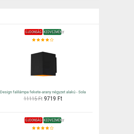
ÚJDONSÁG
KEDVEZMÉNY
Design falilámpa fekete-arany négyzet alakú - Sola
9719 Ft
11115 Ft
ÚJDONSÁG
KEDVEZMÉNY