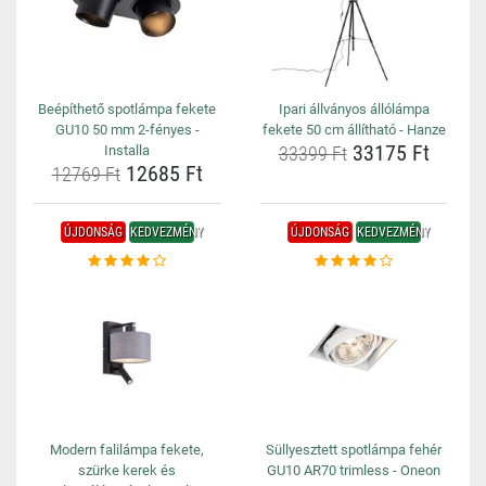
Beépíthető spotlámpa fekete
Ipari állványos állólámpa
GU10 50 mm 2-fényes -
fekete 50 cm állítható - Hanze
33175 Ft
Installa
33399 Ft
12685 Ft
12769 Ft
ÚJDONSÁG
KEDVEZMÉNY
ÚJDONSÁG
KEDVEZMÉNY
Modern falilámpa fekete,
Süllyesztett spotlámpa fehér
szürke kerek és
GU10 AR70 trimless - Oneon