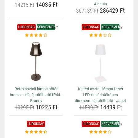
14035 Ft
14215 Ft
Alessia
286429 Ft
367139 Ft
ÚJDONSÁG
KEDVEZMÉNY
ÚJDONSÁG
KEDVEZMÉNY
Retro asztali lámpa sötét
Kültéri asztali lámpa fehér
bronz színű, újratölthető IP44 -
LED-del érintőképes
Granny
dimmerrel újratölthető - Janet
10225 Ft
14439 Ft
10295 Ft
14539 Ft
ÚJDONSÁG
ÚJDONSÁG
KEDVEZMÉNY