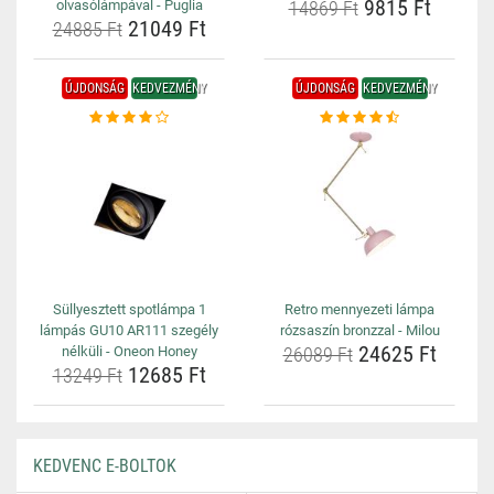
9815 Ft
olvasólámpával - Puglia
14869 Ft
21049 Ft
24885 Ft
ÚJDONSÁG
KEDVEZMÉNY
ÚJDONSÁG
KEDVEZMÉNY
Süllyesztett spotlámpa 1
Retro mennyezeti lámpa
lámpás GU10 AR111 szegély
rózsaszín bronzzal - Milou
24625 Ft
nélküli - Oneon Honey
26089 Ft
12685 Ft
13249 Ft
KEDVENC E-BOLTOK