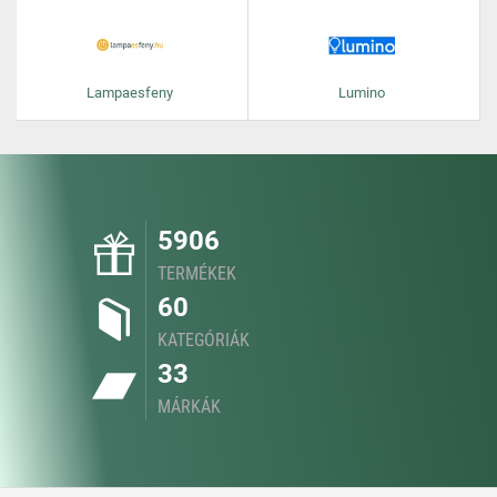
Lampaesfeny
Lumino
5906
TERMÉKEK
60
KATEGÓRIÁK
33
MÁRKÁK