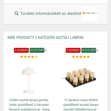
További információkért az eladótól
INNE PRODUKTY Z KATEGORII ASZTALI LAMPAK
ÚJDONSÁG
KEDVEZMÉNY
ÚJDONSÁG
KEDVEZMÉNY
Kültéri asztali lámpa gomba
12 darabos arany RGBW
fehér újratölthető 3 fokozatú
újratölthető asztali lámpa
fényerő-szabályozóval - Keira
készlet töltőállomással -