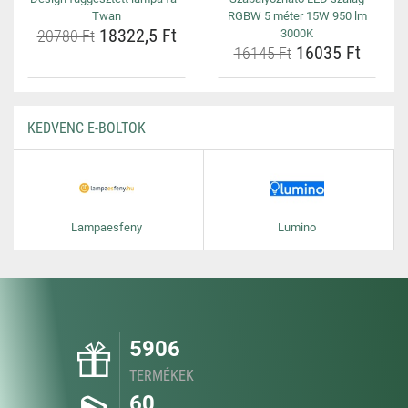
Twan
RGBW 5 méter 15W 950 lm
18322,5 Ft
20780 Ft
3000K
16035 Ft
16145 Ft
KEDVENC E-BOLTOK
Lampaesfeny
Lumino
5906
TERMÉKEK
60