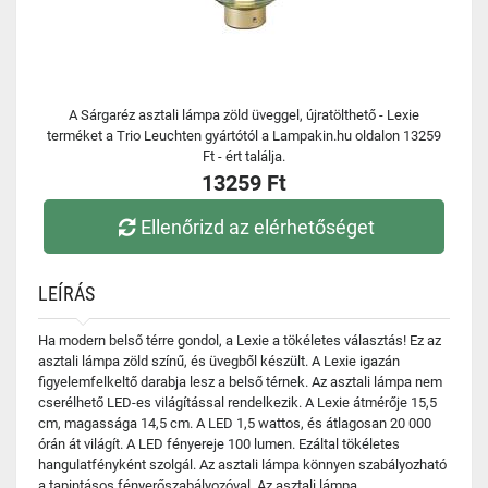
A Sárgaréz asztali lámpa zöld üveggel, újratölthető - Lexie
terméket a Trio Leuchten gyártótól a Lampakin.hu oldalon 13259
Ft - ért találja.
13259 Ft
Ellenőrizd az elérhetőséget
LEÍRÁS
Ha modern belső térre gondol, a Lexie a tökéletes választás! Ez az
asztali lámpa zöld színű, és üvegből készült. A Lexie igazán
figyelemfelkeltő darabja lesz a belső térnek. Az asztali lámpa nem
cserélhető LED-es világítással rendelkezik. A Lexie átmérője 15,5
cm, magassága 14,5 cm. A LED 1,5 wattos, és átlagosan 20 000
órán át világít. A LED fényereje 100 lumen. Ezáltal tökéletes
hangulatfényként szolgál. Az asztali lámpa könnyen szabályozható
a tapintásos fényerőszabályozóval. Az asztali lámpa