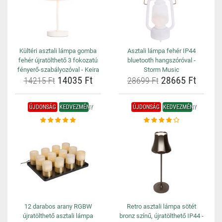
Kültéri asztali lámpa gomba
Asztali lámpa fehér IP44
fehér újratölthető 3 fokozatú
bluetooth hangszóróval -
fényerő-szabályozóval - Keira
Storm Music
14035 Ft
28665 Ft
14215 Ft
28699 Ft
ÚJDONSÁG
KEDVEZMÉNY
ÚJDONSÁG
KEDVEZMÉNY
12 darabos arany RGBW
Retro asztali lámpa sötét
újratölthető asztali lámpa
bronz színű, újratölthető IP44 -