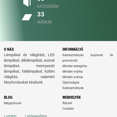
KATEGÓRIÁK
33
MÁRKÁK
O NÁS
INFORMÁCIÓ
Lámpákat és világítást, LED
Kedvezményes kuponok és
lámpákat, állólámpákat, asztali
promóciók
lámpákat, mennyezeti
Minden kategória
lámpákat, falilámpákat, kültéri
Minden márka
világítás, valamint
Minden e-shop
fényforrásokat kínálunk.
Újdonságok
Kedvezmények
BLOG
WEBHELYEK
Magazinunk
Rólunk
Cookies
Lumino
Lampaesfeny