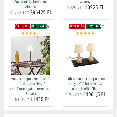
készlet töltőállomással -
Granny
10225 Ft
Alessia
10295 Ft
286429 Ft
367139 Ft
ÚJDONSÁG
KEDVEZMÉNY
ÚJDONSÁG
KEDVEZMÉNY
Asztali lámpa szürke színű
2 db-os asztali lámpa szett
LED-del, újratölthető
arany színű bézs RGBW
érintőképernyős dimmerrel -
újratölthető - Elise
44061,5 Ft
Renata
49972 Ft
11455 Ft
15115 Ft