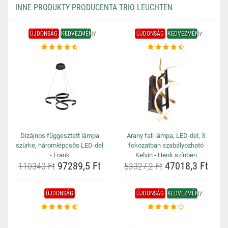
INNE PRODUKTY PRODUCENTA TRIO LEUCHTEN
ÚJDONSÁG
KEDVEZMÉNY
ÚJDONSÁG
KEDVEZMÉNY
Dizájnos függesztett lámpa
Arany fali lámpa, LED-del, 3
szürke, háromlépcsős LED-del
fokozatban szabályozható
- Frank
Kelvin - Henk színben
97289,5 Ft
47018,3 Ft
110340 Ft
53327,2 Ft
ÚJDONSÁG
ÚJDONSÁG
KEDVEZMÉNY