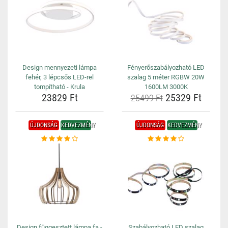
Design mennyezeti lámpa
Fényerőszabályozható LED
fehér, 3 lépcsős LED-rel
szalag 5 méter RGBW 20W
tompítható - Krula
1600LM 3000K
23829 Ft
25329 Ft
25499 Ft
ÚJDONSÁG
KEDVEZMÉNY
ÚJDONSÁG
KEDVEZMÉNY
Design függesztett lámpa fa -
Szabályozható LED szalag