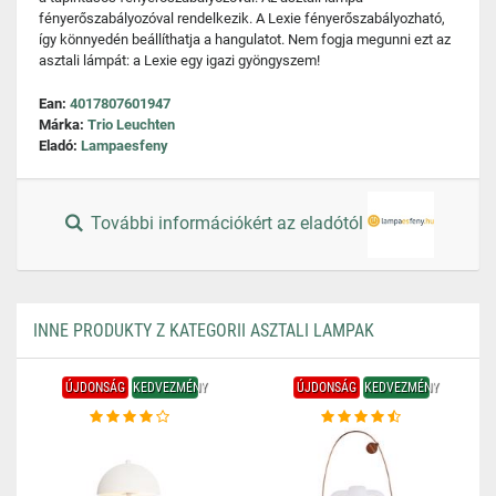
fényerőszabályozóval rendelkezik. A Lexie fényerőszabályozható,
így könnyedén beállíthatja a hangulatot. Nem fogja megunni ezt az
asztali lámpát: a Lexie egy igazi gyöngyszem!
Ean:
4017807601947
Márka:
Trio Leuchten
Eladó:
Lampaesfeny
További információkért az eladótól
INNE PRODUKTY Z KATEGORII ASZTALI LAMPAK
ÚJDONSÁG
KEDVEZMÉNY
ÚJDONSÁG
KEDVEZMÉNY