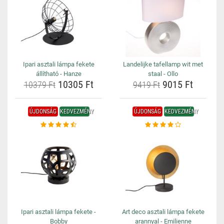
Ipari asztali lámpa fekete
Landelijke tafellamp wit met
állítható - Hanze
staal - Ollo
10305 Ft
9015 Ft
10379 Ft
9419 Ft
ÚJDONSÁG
KEDVEZMÉNY
ÚJDONSÁG
KEDVEZMÉNY
Ipari asztali lámpa fekete -
Art deco asztali lámpa fekete
Bobby
arannyal - Emilienne