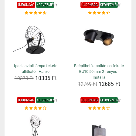
ÚJDONSÁG
KEDVEZMÉNY
ÚJDONSÁG
KEDVEZMÉNY
Ipari asztali lámpa fekete
Beépíthető spotlámpa fekete
állítható - Hanze
GU10 50 mm 2-fényes -
10305 Ft
10379 Ft
Installa
12685 Ft
12769 Ft
ÚJDONSÁG
KEDVEZMÉNY
ÚJDONSÁG
KEDVEZMÉNY