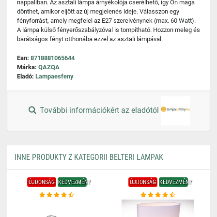
nappaliban. Az asztali lámpa árnyékolója cserélhető, így Ön maga
dönthet, amikor eljött az új megjelenés ideje. Válasszon egy
fényforrást, amely megfelel az E27 szerelvénynek (max. 60 Watt).
A lámpa külső fényerőszabályzóval is tompítható. Hozzon meleg és
barátságos fényt otthonába ezzel az asztali lámpával.
Ean:
8718881065644
Márka:
QAZQA
Eladó:
Lampaesfeny
További információkért az eladótól
INNE PRODUKTY Z KATEGORII BELTERI LAMPAK
ÚJDONSÁG
KEDVEZMÉNY
ÚJDONSÁG
KEDVEZMÉNY