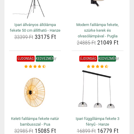
Ipari állványos állólámpa
Modern falilámpa fekete,
fekete 50 cm állítható - Hanze
szürke kerek és
33175 Ft
33399 Ft
olvasólámpával - Puglia
21049 Ft
24885 Ft
ÚJDONSÁG
KEDVEZMÉNY
ÚJDONSÁG
KEDVEZMÉNY
Keleti falilámpa fekete natúr
Ipari függőlámpa fekete 3
bambusszal - Pua
fényű - Hanze
15085 Ft
16779 Ft
32985 Ft
16899 Ft