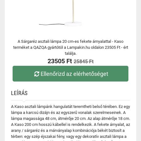
A Sárgaréz asztali lámpa 20 cm-es fekete árnyalattal - Kaso
terméket a QAZQA gyártótól a Lampakin.hu oldalon 23505 Ft - ért
találja.
23505 Ft
25845 Ft
Ellenőrizd az elérhetőséget
LEÍRÁS
A Kaso asztali lámpánk hangulatát teremtheti belső térében. Ez egy
lámpa a karcsú dizájn és az egyszerű vonalak szerelmeseinek. A
lámpa magassága 48 cm, átmérője 20 cm. Az alap átmérője 18 cm.
A Kaso 200 cm hosszú kábellel is rendelkezik. A fekete árnyalat, az
arany / sárgaréz és a márványalap kombinációja békét biztosít a
térben: egy szép éjszakai fény, vagy egy dekoratív asztali lámpa a