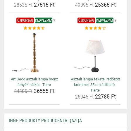
27515 Ft
25365 Ft
28535 Ft
49095 Ft
ÚJDONSÁG
KEDVEZMÉNY
ÚJDONSÁG
KEDVEZMÉNY
Art Deco asztali lámpa bronz
Asztali lámpa fekete, redőzött
árnyék nélkül - Torre
krémmel, 35 cm állítható -
36555 Ft
54305 Ft
Parte
22785 Ft
26045 Ft
INNE PRODUKTY PRODUCENTA QAZQA