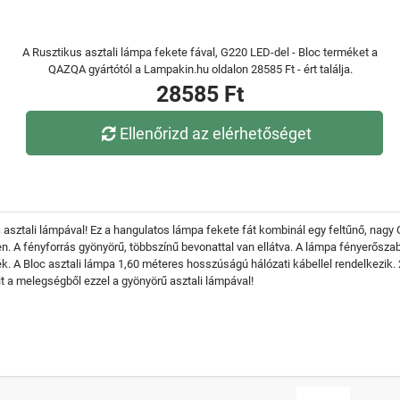
A Rusztikus asztali lámpa fekete fával, G220 LED-del - Bloc terméket a
QAZQA gyártótól a Lampakin.hu oldalon 28585 Ft - ért találja.
28585 Ft
Ellenőrizd az elérhetőséget
c asztali lámpával! Ez a hangulatos lámpa fekete fát kombinál egy feltűnő, nagy
 A fényforrás gyönyörű, többszínű bevonattal van ellátva. A lámpa fényerőszab
ék. A Bloc asztali lámpa 1,60 méteres hosszúságú hálózati kábellel rendelkez
t a melegségből ezzel a gyönyörű asztali lámpával!