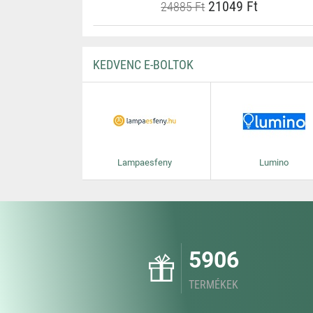
21049 Ft
24885 Ft
KEDVENC E-BOLTOK
Lampaesfeny
Lumino
5906
TERMÉKEK