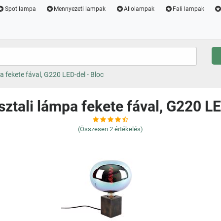
Spot lampa
Mennyezeti lampak
Allolampak
Fali lampak
a fekete fával, G220 LED-del - Bloc
sztali lámpa fekete fával, G220 LE
(Összesen
2
értékelés)