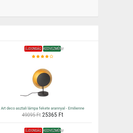
ÚJDONSÁG
KEDVEZMÉNY
Art deco asztali lámpa fekete arannyal - Emilienne
25365 Ft
49095 Ft
ÚJDONSÁG
KEDVEZMÉNY