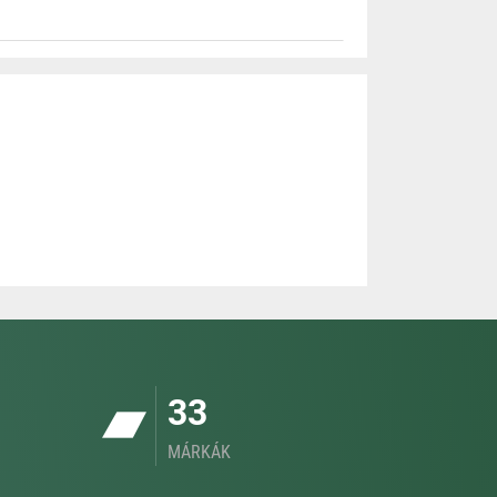
33
MÁRKÁK