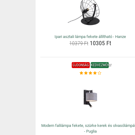
Ipari asztali lámpa fekete állítható - Hanze
10305 Ft
10379 Ft
ÚJDONSÁG
KEDVEZMÉNY
Modern falilámpa fekete, szürke kerek és olvasólámpá
- Puglia