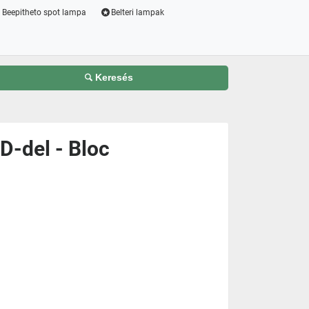
Beepitheto spot lampa
Belteri lampak
Keresés
D-del - Bloc