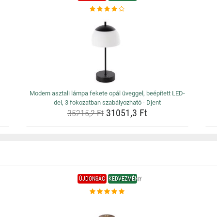
Modern asztali lámpa fekete opál üveggel, beépített LED-
del, 3 fokozatban szabályozható - Djent
31051,3 Ft
35215,2 Ft
ÚJDONSÁG
KEDVEZMÉNY