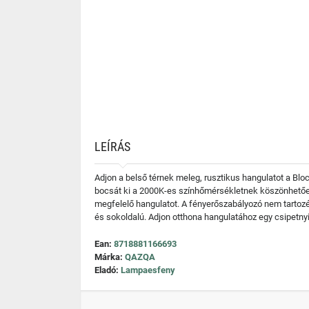
LEÍRÁS
Adjon a belső térnek meleg, rusztikus hangulatot a Blo
bocsát ki a 2000K-es színhőmérsékletnek köszönhetően.
megfelelő hangulatot. A fényerőszabályozó nem tartoz
és sokoldalú. Adjon otthona hangulatához egy csipetnyi
Ean:
8718881166693
Márka:
QAZQA
Eladó:
Lampaesfeny