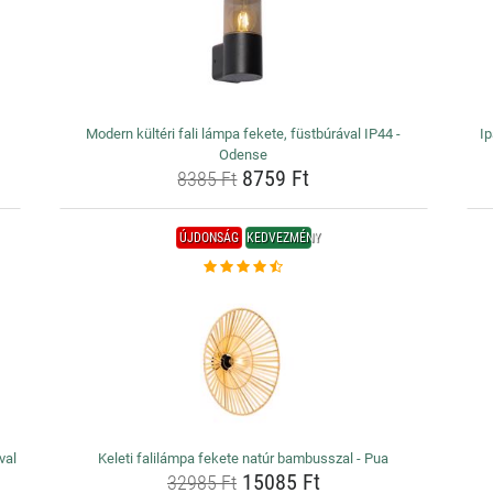
Modern kültéri fali lámpa fekete, füstbúrával IP44 -
Ip
Odense
8759 Ft
8385 Ft
ÚJDONSÁG
KEDVEZMÉNY
val
Keleti falilámpa fekete natúr bambusszal - Pua
15085 Ft
32985 Ft