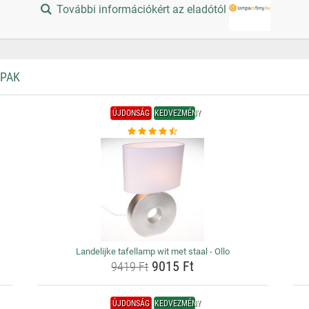
További információkért az eladótól
MPAK
ÚJDONSÁG
KEDVEZMÉNY
Landelijke tafellamp wit met staal - Ollo
9015 Ft
9419 Ft
ÚJDONSÁG
KEDVEZMÉNY