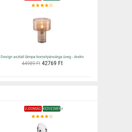
Design asztali lámpa borostyánsárga üveg - Andro
42769 Ft
44989 Ft
ÚJDONSÁG
KEDVEZMÉNY