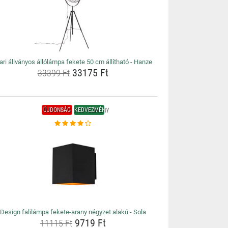
ari állványos állólámpa fekete 50 cm állítható - Hanze
33175 Ft
33399 Ft
ÚJDONSÁG
KEDVEZMÉNY
Design falilámpa fekete-arany négyzet alakú - Sola
9719 Ft
11115 Ft