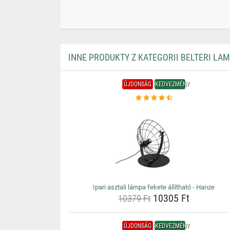
INNE PRODUKTY Z KATEGORII BELTERI LA
ÚJDONSÁG
KEDVEZMÉNY
Ipari asztali lámpa fekete állítható - Hanze
10305 Ft
10379 Ft
ÚJDONSÁG
KEDVEZMÉNY