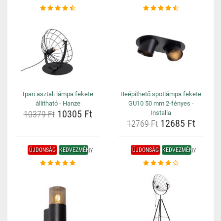
Ipari asztali lámpa fekete
Beépíthető spotlámpa fekete
állítható - Hanze
GU10 50 mm 2-fényes -
10305 Ft
10379 Ft
Installa
12685 Ft
12769 Ft
ÚJDONSÁG
KEDVEZMÉNY
ÚJDONSÁG
KEDVEZMÉNY