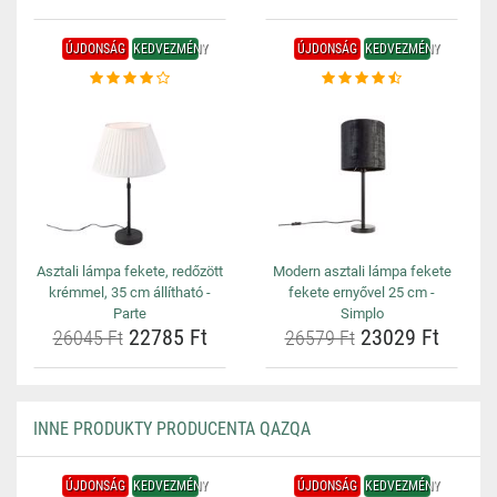
ÚJDONSÁG
KEDVEZMÉNY
ÚJDONSÁG
KEDVEZMÉNY
Asztali lámpa fekete, redőzött
Modern asztali lámpa fekete
krémmel, 35 cm állítható -
fekete ernyővel 25 cm -
Parte
Simplo
22785 Ft
23029 Ft
26045 Ft
26579 Ft
INNE PRODUKTY PRODUCENTA QAZQA
ÚJDONSÁG
KEDVEZMÉNY
ÚJDONSÁG
KEDVEZMÉNY