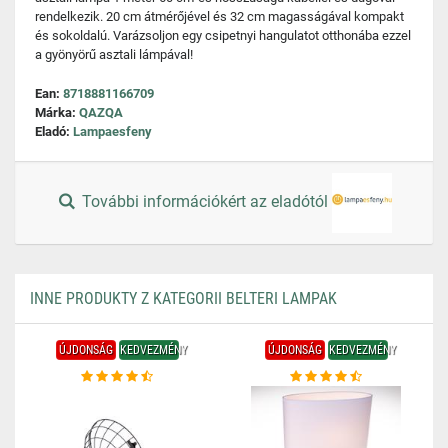
rendelkezik. 20 cm átmérőjével és 32 cm magasságával kompakt
és sokoldalú. Varázsoljon egy csipetnyi hangulatot otthonába ezzel
a gyönyörű asztali lámpával!
Ean:
8718881166709
Márka:
QAZQA
Eladó:
Lampaesfeny
További információkért az eladótól
INNE PRODUKTY Z KATEGORII BELTERI LAMPAK
ÚJDONSÁG
KEDVEZMÉNY
ÚJDONSÁG
KEDVEZMÉNY