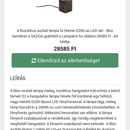
A Rusztikus asztali lámpa fa fekete G200-as LED-del - Bloc
terméket a QAZQA gyártótól a Lampakin.hu oldalon 28585 Ft - ért
találja.
28585 Ft
Ellenőrizd az elérhetőséget
LEÍRÁS
A Bloc asztali lámpa meleg, rusztikus hangulatot kölcsönöz a belső
térnek! Ez a hangulatos lámpa fekete fát kombinál egy feltűnő,
nagy méretű G200 típusú LED fényforrással. A lámpa lágy, meleg
fényt bocsát ki a 2000K-es szín hőmérsékletének köszönhetően. A
fényforrás gyönyörű, többszínű bevonattal van ellátva. A lámpa
fényerő-szabályozóval is rendelkezik, így mindig megteremtheti a
megfelelő hangulatot. A fényerő-szabályozó nem tartozék. A Bloc
asztali lámpa 1 méter 60 cm-es hosszúságú kábellel és dugóval