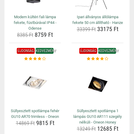
Modern kültéri fali lámpa
Ipari állványos állólámpa
fekete, füstbúrával IP44 -
fekete 50 cm állítható - Hanze
33175 Ft
Odense
33399 Ft
8759 Ft
8385 Ft
ÚJDONSÁG
KEDVEZMÉNY
ÚJDONSÁG
KEDVEZMÉNY
Süllyesztett spotlámpa fehér
Süllyesztett spotlámpa 1
GU10 AR70 trimless - Oneon
lámpás GU10 AR111 szegély
9815 Ft
14869 Ft
nélküli - Oneon Honey
12685 Ft
13249 Ft