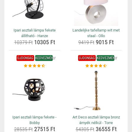
Ipari asztali lámpa fekete
Landelijke tafellamp wit met
állítható - Hanze
staal - Ollo
10305 Ft
9015 Ft
10379 Ft
9419 Ft
ÚJDONSÁG
KEDVEZMÉNY
ÚJDONSÁG
KEDVEZMÉNY
Ipari asztali lámpa fekete -
Art Deco asztali lámpa bronz
Bobby
árnyék nélkül - Torre
27515 Ft
36555 Ft
28535 Ft
54305 Ft