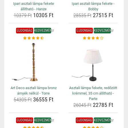
Ipari asztali lámpa fekete
Ipari asztali lámpa fekete -
állítható - Hanze
Bobby
10305 Ft
27515 Ft
10379 Ft
28535 Ft
ÚJDONSÁG
KEDVEZMÉNY
ÚJDONSÁG
KEDVEZMÉNY
Art Deco asztali lámpa bronz
Asztali lámpa fekete, redőzött
árnyék nélkül - Torre
krémmel, 35 cm állítható -
36555 Ft
54305 Ft
Parte
22785 Ft
26045 Ft
ÚJDONSÁG
KEDVEZMÉNY
ÚJDONSÁG
KEDVEZMÉNY