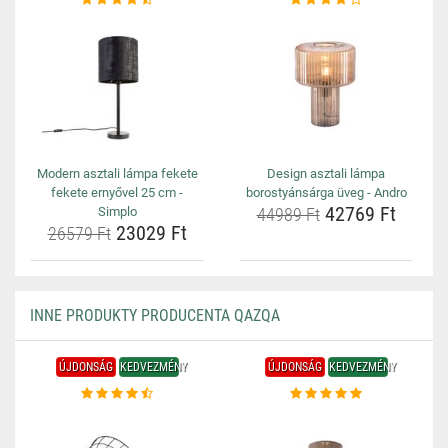
Modern asztali lámpa fekete
Design asztali lámpa
fekete ernyővel 25 cm -
borostyánsárga üveg - Andro
42769 Ft
Simplo
44989 Ft
23029 Ft
26579 Ft
INNE PRODUKTY PRODUCENTA QAZQA
ÚJDONSÁG
KEDVEZMÉNY
ÚJDONSÁG
KEDVEZMÉNY