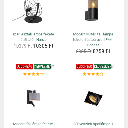
Ipari asztali lámpa fekete
Modern kültéri fali lámpa
állítható - Hanze
fekete, füstbúrával IP44 -
10305 Ft
10379 Ft
Odense
8759 Ft
8385 Ft
ÚJDONSÁG
KEDVEZMÉNY
ÚJDONSÁG
KEDVEZMÉNY
Modern falilámpa fekete,
Süllyesztett spotlámpa 1