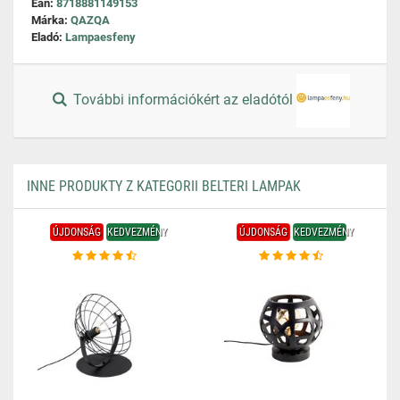
Ean:
8718881149153
Márka:
QAZQA
Eladó:
Lampaesfeny
További információkért az eladótól
INNE PRODUKTY Z KATEGORII BELTERI LAMPAK
ÚJDONSÁG
KEDVEZMÉNY
ÚJDONSÁG
KEDVEZMÉNY