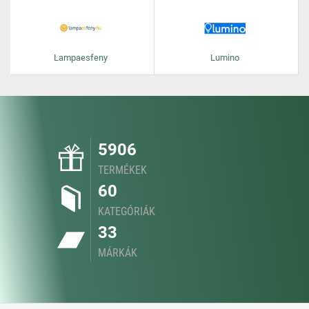
Lampaesfeny
Lumino
5906
TERMÉKEK
60
KATEGÓRIÁK
33
MÁRKÁK