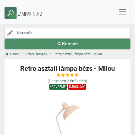
LAMPAKIN.HU
Keresés
Home
Belteri lampak
Retro asztali lámpa bézs - Milou
Retro asztali lámpa bézs - Milou
(Összesen
2
értékelés)
KEDVEZMÉNY
ÚJDONSÁG