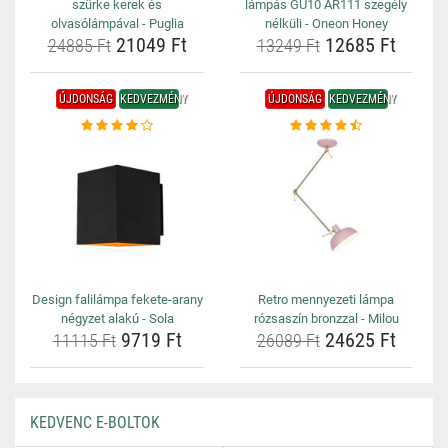
szürke kerek és
lámpás GU10 AR111 szegély
olvasólámpával - Puglia
nélküli - Oneon Honey
21049 Ft
12685 Ft
24885 Ft
13249 Ft
ÚJDONSÁG
KEDVEZMÉNY
ÚJDONSÁG
KEDVEZMÉNY
Design falilámpa fekete-arany
Retro mennyezeti lámpa
négyzet alakú - Sola
rózsaszín bronzzal - Milou
9719 Ft
24625 Ft
11115 Ft
26089 Ft
KEDVENC E-BOLTOK