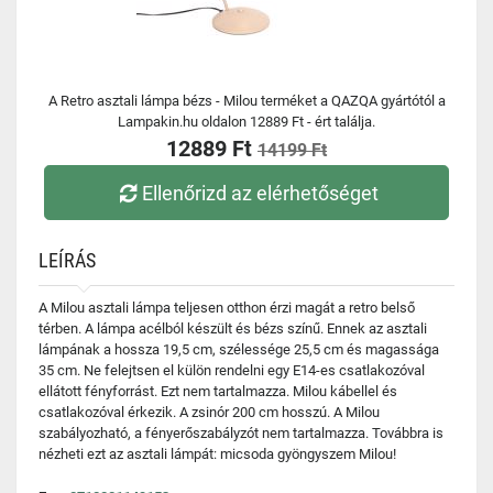
A Retro asztali lámpa bézs - Milou terméket a QAZQA gyártótól a
Lampakin.hu oldalon 12889 Ft - ért találja.
12889 Ft
14199 Ft
Ellenőrizd az elérhetőséget
LEÍRÁS
A Milou asztali lámpa teljesen otthon érzi magát a retro belső
térben. A lámpa acélból készült és bézs színű. Ennek az asztali
lámpának a hossza 19,5 cm, szélessége 25,5 cm és magassága
35 cm. Ne felejtsen el külön rendelni egy E14-es csatlakozóval
ellátott fényforrást. Ezt nem tartalmazza. Milou kábellel és
csatlakozóval érkezik. A zsinór 200 cm hosszú. A Milou
szabályozható, a fényerőszabályzót nem tartalmazza. Továbbra is
nézheti ezt az asztali lámpát: micsoda gyöngyszem Milou!