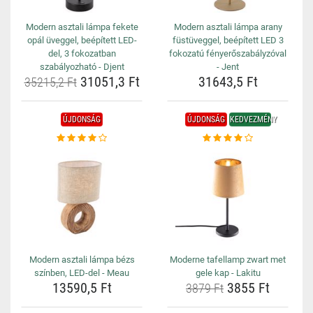
Modern asztali lámpa fekete
Modern asztali lámpa arany
opál üveggel, beépített LED-
füstüveggel, beépített LED 3
del, 3 fokozatban
fokozatú fényerőszabályzóval
szabályozható - Djent
- Jent
31051,3 Ft
31643,5 Ft
35215,2 Ft
ÚJDONSÁG
ÚJDONSÁG
KEDVEZMÉNY
Modern asztali lámpa bézs
Moderne tafellamp zwart met
színben, LED-del - Meau
gele kap - Lakitu
13590,5 Ft
3855 Ft
3879 Ft