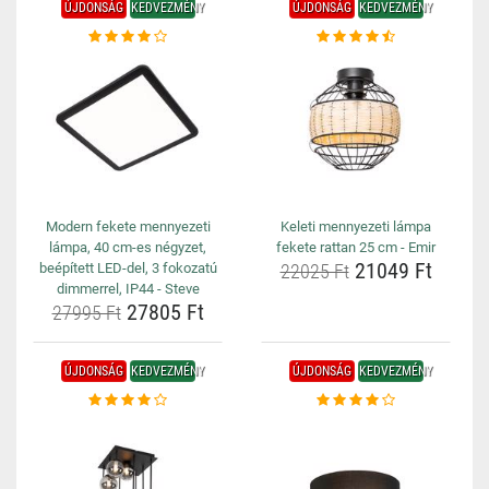
ÚJDONSÁG
KEDVEZMÉNY
ÚJDONSÁG
KEDVEZMÉNY
Modern fekete mennyezeti
Keleti mennyezeti lámpa
lámpa, 40 cm-es négyzet,
fekete rattan 25 cm - Emir
21049 Ft
beépített LED-del, 3 fokozatú
22025 Ft
dimmerrel, IP44 - Steve
27805 Ft
27995 Ft
ÚJDONSÁG
KEDVEZMÉNY
ÚJDONSÁG
KEDVEZMÉNY