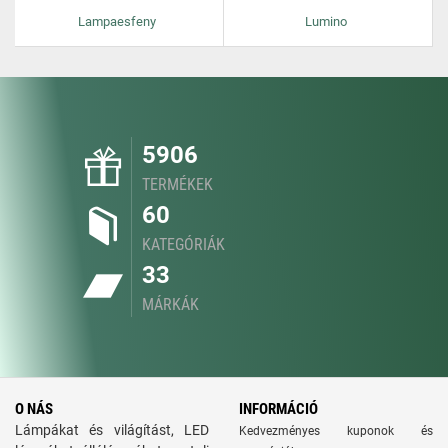
Lampaesfeny
Lumino
5906
TERMÉKEK
60
KATEGÓRIÁK
33
MÁRKÁK
O NÁS
INFORMÁCIÓ
Lámpákat és világítást, LED
Kedvezményes kuponok és