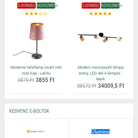
ÚJDONSÁG
KEDVEZMÉNY
ÚJDONSÁG
KEDVEZMÉNY
Moderne tafellamp zwart met
Modern mennyezeti lámpa
roze kap - Lakitu
arany, LED-del 4-lámpás -
3855 Ft
3879 Ft
Mark
34009,5 Ft
38572 Ft
KEDVENC E-BOLTOK