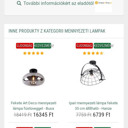
További információkért az eladótól
INNE PRODUKTY Z KATEGORII MENNYEZETI LAMPAK
ÚJDONSÁG
KEDVEZMÉNY
ÚJDONSÁG
KEDVEZMÉNY
Fekete Art Deco mennyezeti
Ipari mennyezeti lámpa fekete
lámpa füstüveggel - Busa
35 cm állítható - Hanze
16345 Ft
6739 Ft
18419 Ft
7759 Ft