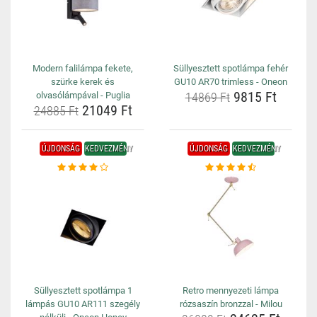
Modern falilámpa fekete,
Süllyesztett spotlámpa fehér
szürke kerek és
GU10 AR70 trimless - Oneon
9815 Ft
olvasólámpával - Puglia
14869 Ft
21049 Ft
24885 Ft
ÚJDONSÁG
KEDVEZMÉNY
ÚJDONSÁG
KEDVEZMÉNY
Süllyesztett spotlámpa 1
Retro mennyezeti lámpa
lámpás GU10 AR111 szegély
rózsaszín bronzzal - Milou