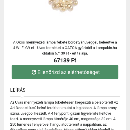
A Okos mennyezeti lámpa fekete borostyánüveggel, beleértve a
4 Wi-Fi G9-et - Uvas terméket a QAZQA gyártótól a Lampakin.hu
oldalon 67139 Ft - ért találja.
67139 Ft
Ellenőrizd az elérhetőséget
LEÍRÁS
Az Uvas mennyezeti lámpa tökéletesen kiegészíti a belső teret! Az
Art Deco stílusú belső terekben mutat a legjobban. A lámpa arany
színű, üvegből készült. A 4 fénypont igazán figyelemfelkeltővé
teszi. A mennyezeti lámpa átmérője 40 cm, magassága 32 cm. A
250 lumenes fényerővel hangulatot teremt a nappaliban, az
étkezőben vagy a hálószobában. Nincs otthon? Akkor távolról is