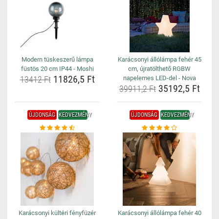
Modern tüskeszerű lámpa
Karácsonyi állólámpa fehér 45
füstös 20 cm IP44 - Moshi
cm, újratölthető RGBW
11826,5 Ft
13412 Ft
napelemes LED-del - Nova
35192,5 Ft
39911,2 Ft
ÚJDONSÁG
KEDVEZMÉNY
ÚJDONSÁG
KEDVEZMÉNY
Karácsonyi kültéri fényfüzér
Karácsonyi állólámpa fehér 40