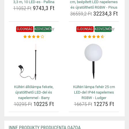
3,3 m, 10 LED-es - Pallina
cm, beépített LED napelemes
9743,3 Ft
11052 Ft
és újratölthető RGBW - Pinus
32234,3 Ft
36559,2 Ft
ÚJDONSÁG
KEDVEZMÉNY
ÚJDONSÁG
KEDVEZMÉNY
Kültéri állólámpa fekete,
Kültéri lámpa fehér 25 cm
újratölthető LED-del és
LED-del IP44 napelemes
napelemmel - Barry
RGBW - Ludger
10225 Ft
12275 Ft
10295 Ft
16675 Ft
INNE PRODUKTY PRODUCENTA QAZQA