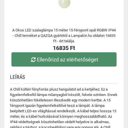
A Okos LED szalaglámpa 15 méter 15-fénypont opál RGBW IP44
- Chill terméket a QAZQA gyártótól a Lampakin.hu oldalon 16835
Ft - ért találja.
16835 Ft
Ellenőrizd az elérhetőséget
LEÍRÁS
A Chill kültéri fényforrás plusz hangulatot ad a kertjéhez. Ez a
figyelemfelkeltő lámpa műanyagból készült, fekete színben. Ennek
köszönhetően tökéletesen illeszkedik egy modern kertbe. A 15
fénypont igazán figyelemfelkeltővé teszi a lámpát. A lámpa
beépített LED-es világítással rendelkezik. A kábel teljes hossza 15
méter, és a kábel hurkolásával könnyen meghosszabbítható. Az
IP44 védettségnek köszönhetően védett helyekre is alkalmas,
például a házhoz, a kocsibeállóhoz vagy egy ponyva alá. A Chill