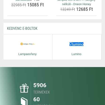
15085 Ft
32985 Ft
nélküli - Oneon Honey
12685 Ft
13249 Ft
KEDVENC E-BOLTOK
Lampaesfeny
Lumino
5906
TERMÉKEK
60