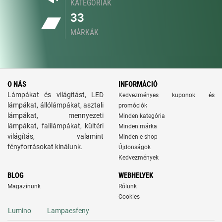
KATEGÓRIÁK
33
MÁRKÁK
O NÁS
INFORMÁCIÓ
Lámpákat és világítást, LED
Kedvezményes kuponok és
lámpákat, állólámpákat, asztali
promóciók
lámpákat, mennyezeti
Minden kategória
lámpákat, falilámpákat, kültéri
Minden márka
világítás, valamint
Minden e-shop
fényforrásokat kínálunk.
Újdonságok
Kedvezmények
BLOG
WEBHELYEK
Magazinunk
Rólunk
Cookies
Lumino
Lampaesfeny