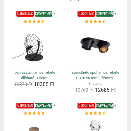
ÚJDONSÁG
KEDVEZMÉNY
ÚJDONSÁG
KEDVEZMÉNY
Ipari asztali lámpa fekete
Beépíthető spotlámpa fekete
állítható - Hanze
GU10 50 mm 2-fényes -
10305 Ft
10379 Ft
Installa
12685 Ft
12769 Ft
ÚJDONSÁG
KEDVEZMÉNY
ÚJDONSÁG
KEDVEZMÉNY