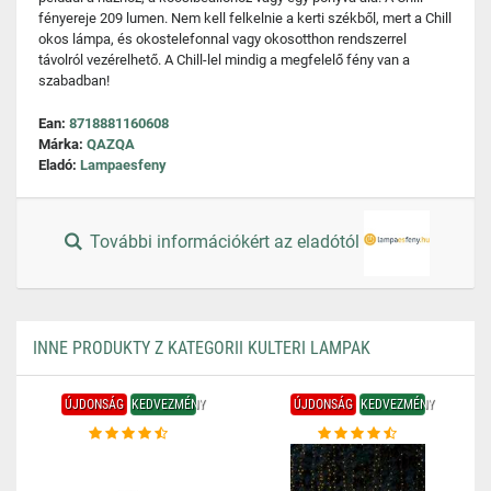
fényereje 209 lumen. Nem kell felkelnie a kerti székből, mert a Chill
okos lámpa, és okostelefonnal vagy okosotthon rendszerrel
távolról vezérelhető. A Chill-lel mindig a megfelelő fény van a
szabadban!
Ean:
8718881160608
Márka:
QAZQA
Eladó:
Lampaesfeny
További információkért az eladótól
INNE PRODUKTY Z KATEGORII KULTERI LAMPAK
ÚJDONSÁG
KEDVEZMÉNY
ÚJDONSÁG
KEDVEZMÉNY