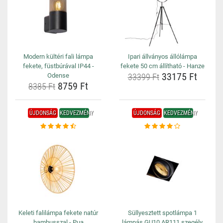
Modern kültéri fali lámpa
Ipari állványos állólámpa
fekete, füstbúrával IP44 -
fekete 50 cm állítható - Hanze
33175 Ft
Odense
33399 Ft
8759 Ft
8385 Ft
ÚJDONSÁG
KEDVEZMÉNY
ÚJDONSÁG
KEDVEZMÉNY
Keleti falilámpa fekete natúr
Süllyesztett spotlámpa 1
bambusszal - Pua
lámpás GU10 AR111 szegély