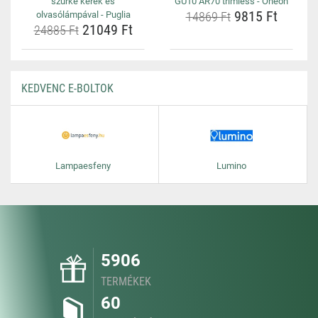
szürke kerek és
GU10 AR70 trimless - Oneon
9815 Ft
olvasólámpával - Puglia
14869 Ft
21049 Ft
24885 Ft
KEDVENC E-BOLTOK
Lampaesfeny
Lumino
5906
TERMÉKEK
60