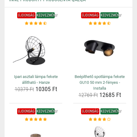
ÚJDONSÁG
KEDVEZMÉNY
ÚJDONSÁG
KEDVEZMÉNY
Ipari asztali lámpa fekete
Beépíthető spotlámpa fekete
állítható - Hanze
GU10 50 mm 2-fényes -
10305 Ft
10379 Ft
Installa
12685 Ft
12769 Ft
ÚJDONSÁG
KEDVEZMÉNY
ÚJDONSÁG
KEDVEZMÉNY