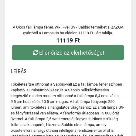
A Okos fali lámpa fehér, Wi-Fi-vel G9 - Sabbio terméket a QAZQA
gyártótól a Lampakin.hu oldalon 11119 Ft - ért találja.
11119 Ft
Ellenőrizd az elérhetőséget
LEÍRÁS
Tökéletesítse otthonát a Sabbio-val! Ez a fali lámpa fehér színben
kapható, alumíniumból készült. A Sabbio nélkülözhetetlen
kiegészítő minden modern otthonba! A fali lámpa 8,4 cm széles,
9,5 cm hosszú és 10,5 cm magas. A fali lámpa fényereje 250
lumen, ami tökéletes a hangulatos világításhoz. Ez a fali lámpa G9-
es fényforrással van ellátva. A fényforrás átlagosan 15 000 órát
üzemel. A fali lámpa 2,5 watt energiát fogyaszt. Nincs szükség
felkelni a kanapéról, hiszen a Sabbio okos lámpa, amely
okostelefonnal vagy otthoni intelligens rendszerrel távolról is