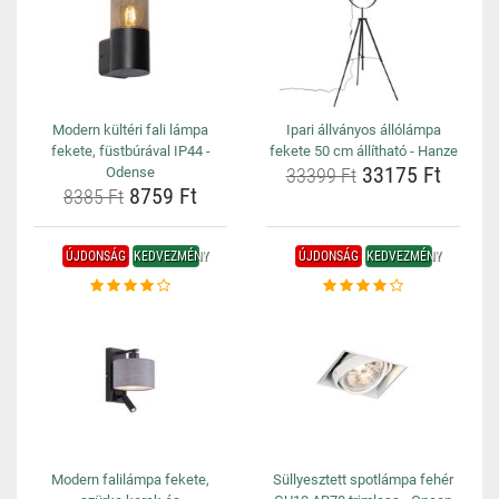
Modern kültéri fali lámpa
Ipari állványos állólámpa
fekete, füstbúrával IP44 -
fekete 50 cm állítható - Hanze
33175 Ft
Odense
33399 Ft
8759 Ft
8385 Ft
ÚJDONSÁG
KEDVEZMÉNY
ÚJDONSÁG
KEDVEZMÉNY
Modern falilámpa fekete,
Süllyesztett spotlámpa fehér