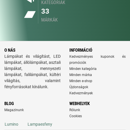
KATEGÓRIÁK
33
MÁRKÁK
O NÁS
INFORMÁCIÓ
Lámpákat és világítást, LED
Kedvezményes kuponok és
lámpákat, állólámpákat, asztali
promóciók
lámpákat, mennyezeti
Minden kategória
lámpákat, falilámpákat, kültéri
Minden márka
világítás, valamint
Minden e-shop
fényforrásokat kínálunk.
Újdonságok
Kedvezmények
BLOG
WEBHELYEK
Magazinunk
Rólunk
Cookies
Lumino
Lampaesfeny