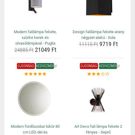
Modern falilámpa fekete,
Design falilámpa fekete-arany
szürke kerek és
négyzet alakú - Sola
9719 Ft
olvasólámpával - Puglia
11115 Ft
21049 Ft
24885 Ft
ÚJDONSÁG
KEDVEZMÉNY
ÚJDONSÁG
KEDVEZMÉNY
Modern fürdőszobai tükör 80
Art Deco fali lámpa fekete 2
cm LED-del és
fényes - Seprű