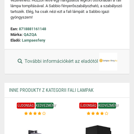
vezérelhető. Hozzon létre egy hangulatos légkört otthonában a fali
lámpa tompításával. A Sabbio fényerőszabályozható, a szabályozó
tartozék. Elég, ha csak nézi ezt a fali lámpát: a Sabbio igazi
gyöngyszem!
Ean:
8718881161148
Márka:
QAZQA
Eladó:
Lampaesfeny
További információkért az eladótól
INNE PRODUKTY Z KATEGORII FALI LAMPAK
ÚJDONSÁG
KEDVEZMÉNY
ÚJDONSÁG
KEDVEZMÉNY