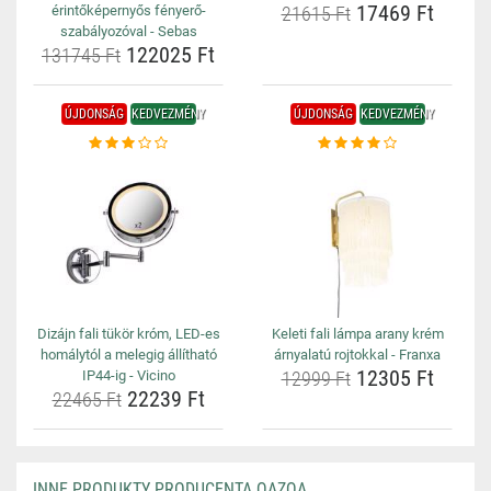
17469 Ft
érintőképernyős fényerő-
21615 Ft
szabályozóval - Sebas
122025 Ft
131745 Ft
ÚJDONSÁG
KEDVEZMÉNY
ÚJDONSÁG
KEDVEZMÉNY
Dizájn fali tükör króm, LED-es
Keleti fali lámpa arany krém
homálytól a melegig állítható
árnyalatú rojtokkal - Franxa
12305 Ft
IP44-ig - Vicino
12999 Ft
22239 Ft
22465 Ft
INNE PRODUKTY PRODUCENTA QAZQA