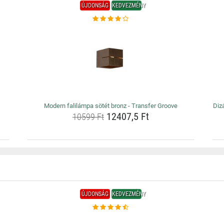
ÚJDONSÁG
KEDVEZMÉNY
Modern falilámpa sötét bronz - Transfer Groove
Dizá
12407,5 Ft
10599 Ft
ÚJDONSÁG
KEDVEZMÉNY