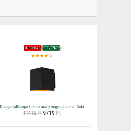
ÚJDONSÁG
KEDVEZMÉNY
Design falilámpa fekete-arany négyzet alakú - Sola
9719 Ft
11115 Ft