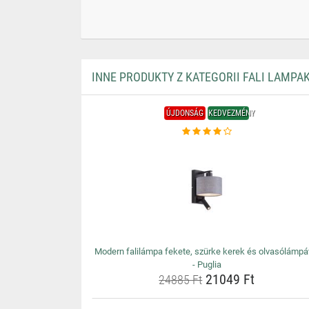
INNE PRODUKTY Z KATEGORII FALI LAMPA
ÚJDONSÁG
KEDVEZMÉNY
Modern falilámpa fekete, szürke kerek és olvasólámpá
- Puglia
21049 Ft
24885 Ft