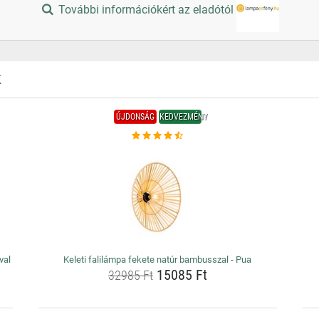
További információkért az eladótól
K
ÚJDONSÁG
KEDVEZMÉNY
val
Keleti falilámpa fekete natúr bambusszal - Pua
15085 Ft
32985 Ft