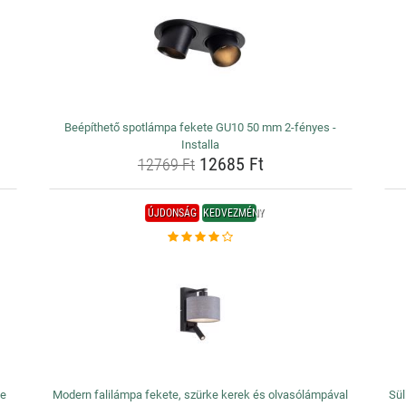
Beépíthető spotlámpa fekete GU10 50 mm 2-fényes -
Installa
12685 Ft
12769 Ft
ÚJDONSÁG
KEDVEZMÉNY
ze
Modern falilámpa fekete, szürke kerek és olvasólámpával
Sül