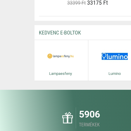
33175 Ft
33399 Ft
KEDVENC E-BOLTOK
Lampaesfeny
Lumino
5906
TERMÉKEK