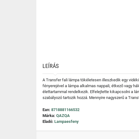
LEÍRÁS
A Transfer fali lámpa tökéletesen illeszkedik egy vidé
fényerejével a lámpa alkalmas nappali, étkező vagy hál
élettartammal rendelkezik. Elfelejtette kikapcsolni a lá
szabályozó tartozik hozzá. Mennyire nagyszerű a Transf
Ean:
8718881166532
Márka:
QAZQA
Eladó:
Lampaesfeny