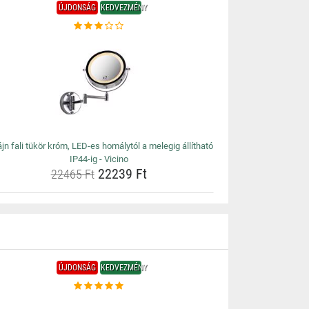
ÚJDONSÁG
KEDVEZMÉNY
jn fali tükör króm, LED-es homálytól a melegig állítható
IP44-ig - Vicino
22239 Ft
22465 Ft
ÚJDONSÁG
KEDVEZMÉNY