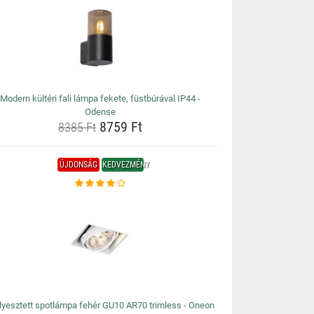
Modern kültéri fali lámpa fekete, füstbúrával IP44 -
Odense
8759 Ft
8385 Ft
ÚJDONSÁG
KEDVEZMÉNY
lyesztett spotlámpa fehér GU10 AR70 trimless - Oneon