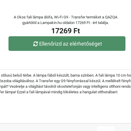
A Okos fali lámpa diófa, Wi-Fi G9 - Transfer terméket a QAZQA
gyártótól a Lampakin.hu oldalon 17269 Ft - ért találja.
17269 Ft
Ellenőrizd az elérhetőséget
ki stílusú belső térbe. A lámpa fából készült, barna színben. A fali lámpa 10 c
ószoba világításához. A Transfer egy G9 fényforrással készül. A mellékelt fényf
mpát? Vezérelje a világítást távolról okostelefonján vagy intelligens otthoni rend
er lámpa! Ezzel a fali lámpával mindig tökéletes a hangulat otthonában!.