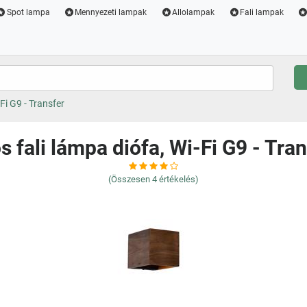
Spot lampa
Mennyezeti lampak
Allolampak
Fali lampak
Fi G9 - Transfer
s fali lámpa diófa, Wi-Fi G9 - Tran
(Összesen
4
értékelés)