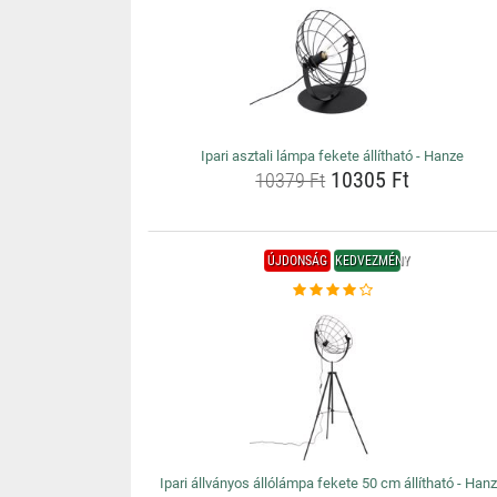
Ipari asztali lámpa fekete állítható - Hanze
10305 Ft
10379 Ft
ÚJDONSÁG
KEDVEZMÉNY
Ipari állványos állólámpa fekete 50 cm állítható - Han