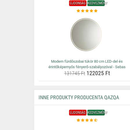
ÚJDONSÁG
KEDVEZMÉNY
Modern fürdőszobai tükör 80 cm LED-del és
érintőképernyős fényerő-szabályozóval - Sebas
122025 Ft
131745 Ft
INNE PRODUKTY PRODUCENTA QAZQA
ÚJDONSÁG
KEDVEZMÉNY