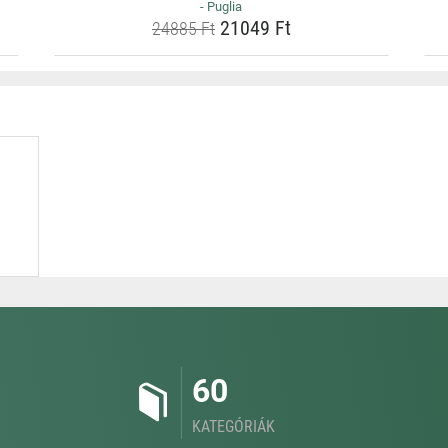
- Puglia
21049 Ft
24885 Ft
60
KATEGÓRIÁK