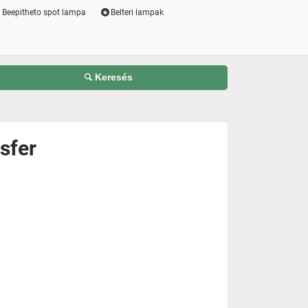
Beepitheto spot lampa
Belteri lampak
Keresés
sfer