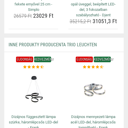
fekete ernyővel 25 cm -
opál üveggel, beépített LED-
Simplo
del, 3 fokozatban
23029 Ft
26579 Ft
szabályozható - Djent
31051,3 Ft
35215,2 Ft
INNE PRODUKTY PRODUCENTA TRIO LEUCHTEN
ÚJDONSÁG
KEDVEZMÉNY
ÚJDONSÁG
KEDVEZMÉNY
Dizájnos függesztett lámpa
Dizájnos mennyezeti lámpa
szürke, háromlépcsős LED-del
acél LED-del, háromlépcsős
- Frank
tompítható - Frank