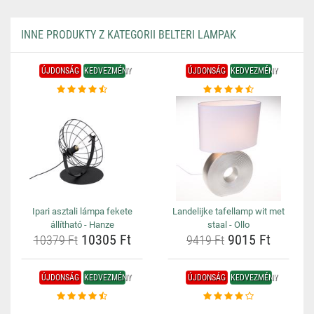
INNE PRODUKTY Z KATEGORII BELTERI LAMPAK
ÚJDONSÁG
KEDVEZMÉNY
ÚJDONSÁG
KEDVEZMÉNY
Ipari asztali lámpa fekete
Landelijke tafellamp wit met
állítható - Hanze
staal - Ollo
10305 Ft
9015 Ft
10379 Ft
9419 Ft
ÚJDONSÁG
KEDVEZMÉNY
ÚJDONSÁG
KEDVEZMÉNY