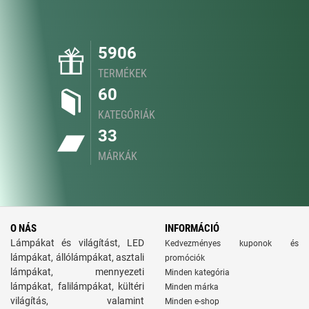
5906
TERMÉKEK
60
KATEGÓRIÁK
33
MÁRKÁK
O NÁS
INFORMÁCIÓ
Lámpákat és világítást, LED
Kedvezményes kuponok és
lámpákat, állólámpákat, asztali
promóciók
lámpákat, mennyezeti
Minden kategória
lámpákat, falilámpákat, kültéri
Minden márka
világítás, valamint
Minden e-shop