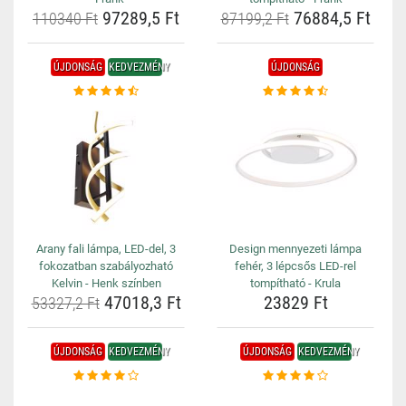
97289,5 Ft
76884,5 Ft
110340 Ft
87199,2 Ft
ÚJDONSÁG
KEDVEZMÉNY
ÚJDONSÁG
Arany fali lámpa, LED-del, 3
Design mennyezeti lámpa
fokozatban szabályozható
fehér, 3 lépcsős LED-rel
Kelvin - Henk színben
tompítható - Krula
47018,3 Ft
23829 Ft
53327,2 Ft
ÚJDONSÁG
KEDVEZMÉNY
ÚJDONSÁG
KEDVEZMÉNY