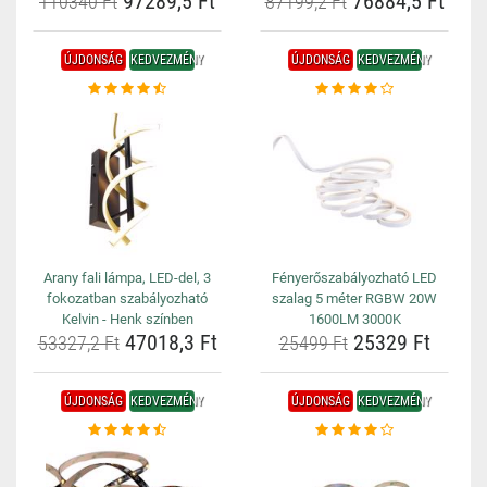
97289,5 Ft
76884,5 Ft
110340 Ft
87199,2 Ft
ÚJDONSÁG
KEDVEZMÉNY
ÚJDONSÁG
KEDVEZMÉNY
Arany fali lámpa, LED-del, 3
Fényerőszabályozható LED
fokozatban szabályozható
szalag 5 méter RGBW 20W
Kelvin - Henk színben
1600LM 3000K
47018,3 Ft
25329 Ft
53327,2 Ft
25499 Ft
ÚJDONSÁG
KEDVEZMÉNY
ÚJDONSÁG
KEDVEZMÉNY