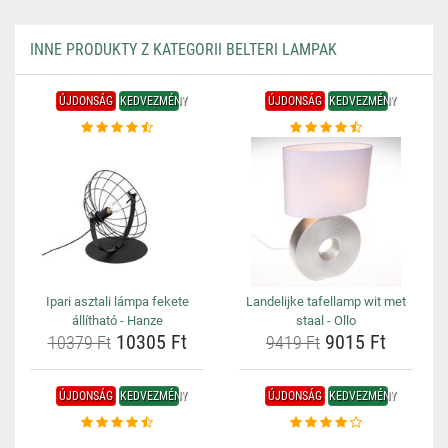
INNE PRODUKTY Z KATEGORII BELTERI LAMPAK
ÚJDONSÁG
KEDVEZMÉNY
ÚJDONSÁG
KEDVEZMÉNY
Ipari asztali lámpa fekete
Landelijke tafellamp wit met
állítható - Hanze
staal - Ollo
10305 Ft
9015 Ft
10379 Ft
9419 Ft
ÚJDONSÁG
KEDVEZMÉNY
ÚJDONSÁG
KEDVEZMÉNY