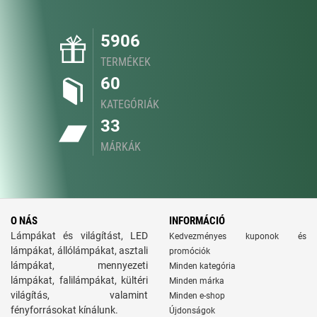
5906
TERMÉKEK
60
KATEGÓRIÁK
33
MÁRKÁK
O NÁS
INFORMÁCIÓ
Lámpákat és világítást, LED
Kedvezményes kuponok és
lámpákat, állólámpákat, asztali
promóciók
lámpákat, mennyezeti
Minden kategória
lámpákat, falilámpákat, kültéri
Minden márka
világítás, valamint
Minden e-shop
fényforrásokat kínálunk.
Újdonságok