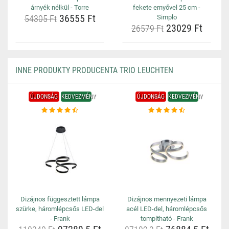
árnyék nélkül - Torre
fekete ernyővel 25 cm -
36555 Ft
54305 Ft
Simplo
23029 Ft
26579 Ft
INNE PRODUKTY PRODUCENTA TRIO LEUCHTEN
ÚJDONSÁG
KEDVEZMÉNY
ÚJDONSÁG
KEDVEZMÉNY
Dizájnos függesztett lámpa
Dizájnos mennyezeti lámpa
szürke, háromlépcsős LED-del
acél LED-del, háromlépcsős
- Frank
tompítható - Frank