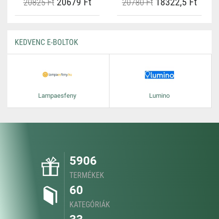
20679 Ft
18322,5 Ft
20825 Ft
20780 Ft
KEDVENC E-BOLTOK
Lampaesfeny
Lumino
5906
TERMÉKEK
60
KATEGÓRIÁK