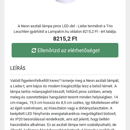
A Neon asztali lámpa piros LED-del - Liebe terméket a Trio
Leuchten gyártótól a Lampakin.hu oldalon 8215,2 Ft - ért találja.
8215,2 Ft
Ellenőrizd az elérhetőséget
LEÍRÁS
Valódi figyelemfelkeltőt keres? Ismerje meg a Neon asztali lámpát,
a Liebe-t, ami bájos és modern kiegészítője lesz a belső térnek. A
lámpa tartós műanyagból készült, feltűnő piros színben, amely
meleg és szeretetteljes hangulatot teremt minden helyiségben. 14
cm magas, 19,5 cm hosszú és 8,5 cm széles, így tökéletesen elfér
az éjjeli szekrényen, az íróasztalon vagy a dohányzóasztalon. A
beépített LED fényforrás energiatakarékos megvilágítást biztosít,
és IP20 besorolással rendelkezik, ami azt jelenti, hogy beltéri
használatra alkalmas. Ez az asztali lámpa nem szabályozható, de