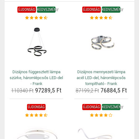
ÚJDONSÁG
KEDVEZMÉNY
ÚJDONSÁG
KEDVEZMÉNY
Dizájnos függesztett lámpa
Dizájnos mennyezeti lámpa
szürke, háromlépcsős LED-del
acél LED-del, háromlépcsős
- Frank
tompítható - Frank
97289,5 Ft
76884,5 Ft
110340 Ft
87199,2 Ft
ÚJDONSÁG
ÚJDONSÁG
KEDVEZMÉNY