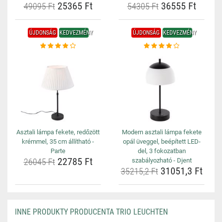
25365 Ft
36555 Ft
49095 Ft
54305 Ft
ÚJDONSÁG
KEDVEZMÉNY
ÚJDONSÁG
KEDVEZMÉNY
Asztali lámpa fekete, redőzött
Modern asztali lámpa fekete
krémmel, 35 cm állítható -
opál üveggel, beépített LED-
Parte
del, 3 fokozatban
22785 Ft
26045 Ft
szabályozható - Djent
31051,3 Ft
35215,2 Ft
INNE PRODUKTY PRODUCENTA TRIO LEUCHTEN