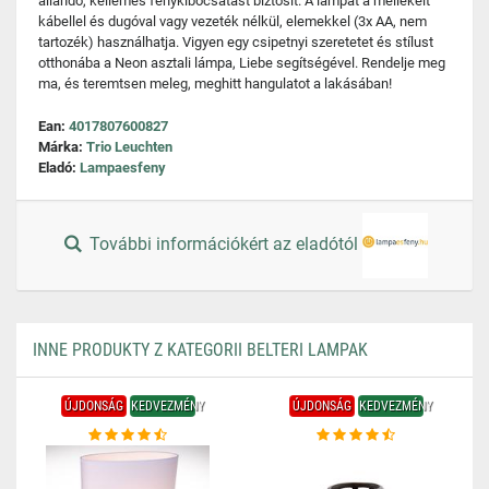
állandó, kellemes fénykibocsátást biztosít. A lámpát a mellékelt
kábellel és dugóval vagy vezeték nélkül, elemekkel (3x AA, nem
tartozék) használhatja. Vigyen egy csipetnyi szeretetet és stílust
otthonába a Neon asztali lámpa, Liebe segítségével. Rendelje meg
ma, és teremtsen meleg, meghitt hangulatot a lakásában!
Ean:
4017807600827
Márka:
Trio Leuchten
Eladó:
Lampaesfeny
További információkért az eladótól
INNE PRODUKTY Z KATEGORII BELTERI LAMPAK
ÚJDONSÁG
KEDVEZMÉNY
ÚJDONSÁG
KEDVEZMÉNY