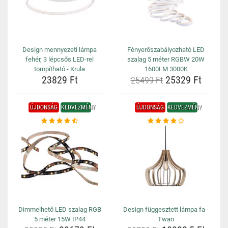
Design mennyezeti lámpa
Fényerőszabályozható LED
fehér, 3 lépcsős LED-rel
szalag 5 méter RGBW 20W
tompítható - Krula
1600LM 3000K
23829 Ft
25329 Ft
25499 Ft
ÚJDONSÁG
KEDVEZMÉNY
ÚJDONSÁG
KEDVEZMÉNY
Dimmelhető LED szalag RGB
Design függesztett lámpa fa -
5 méter 15W IP44
Twan