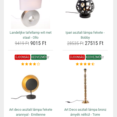
Landelijke tafellamp wit met
Ipari asztali lámpa fekete -
staal - Ollo
Bobby
9015 Ft
27515 Ft
9419 Ft
28535 Ft
ÚJDONSÁG
KEDVEZMÉNY
ÚJDONSÁG
KEDVEZMÉNY
Art deco asztali lámpa fekete
Art Deco asztali lámpa bronz
arannyal - Emilienne
árnyék nélkül - Torre