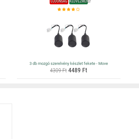
ÚJDONSÁG
KEDVEZMÉNY
3 db mozgó szerelvény készlet fekete - Move
4489 Ft
4309 Ft