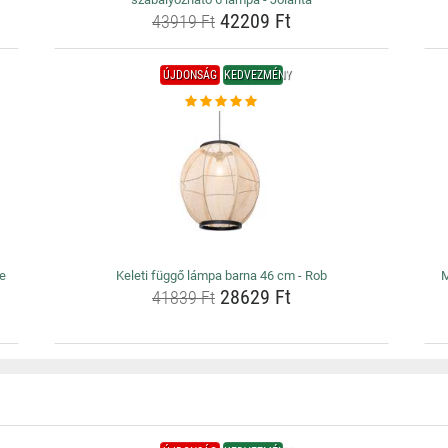
42209 Ft
43919 Ft
ÚJDONSÁG
KEDVEZMÉNY
me
Keleti függő lámpa barna 46 cm - Rob
M
28629 Ft
41839 Ft