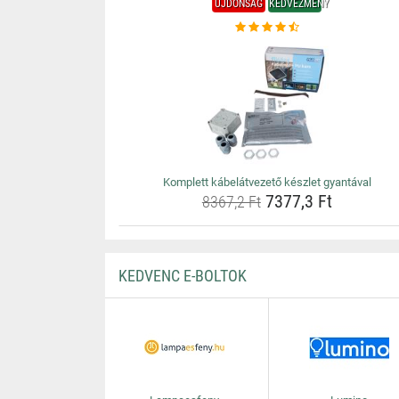
ÚJDONSÁG
KEDVEZMÉNY
Komplett kábelátvezető készlet gyantával
7377,3 Ft
8367,2 Ft
KEDVENC E-BOLTOK