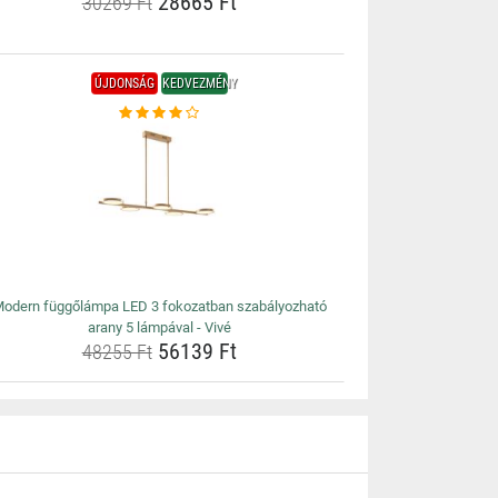
28665 Ft
30269 Ft
ÚJDONSÁG
KEDVEZMÉNY
odern függőlámpa LED 3 fokozatban szabályozható
arany 5 lámpával - Vivé
56139 Ft
48255 Ft