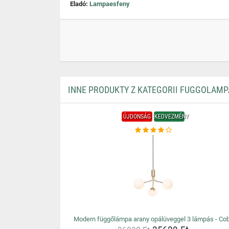
Eladó:
Lampaesfeny
INNE PRODUKTY Z KATEGORII FUGGOLAMP
ÚJDONSÁG
KEDVEZMÉNY
Modern függőlámpa arany opálüveggel 3 lámpás - Co