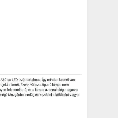
ő A60-as LED izzót tartalmaz. Így minden kéznél van,
rojekt sikerét. Ezenkívül ez a típusú lámpa nem
nnyen felszerelhető, és a lámpa azonnal elég magasra
sz még? Mozgásba lendülj és kezdd el a költözést vagy a