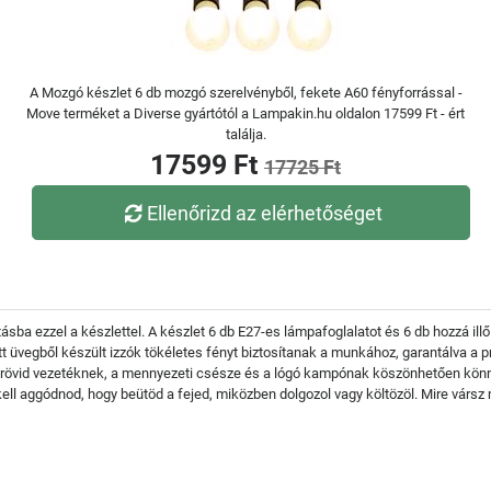
A Mozgó készlet 6 db mozgó szerelvényből, fekete A60 fényforrással -
Move terméket a Diverse gyártótól a Lampakin.hu oldalon 17599 Ft - ért
találja.
17599 Ft
17725 Ft
Ellenőrizd az elérhetőséget
tásba ezzel a készlettel. A készlet 6 db E27-es lámpafoglalatot és 6 db hozzá ill
t üvegből készült izzók tökéletes fényt biztosítanak a munkához, garantálva a p
et. A rövid vezetéknek, a mennyezeti csésze és a lógó kampónak köszönhetően kö
em kell aggódnod, hogy beütöd a fejed, miközben dolgozol vagy költözöl. Mire vár