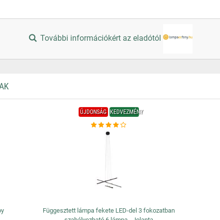
További információkért az eladótól
AK
ÚJDONSÁG
KEDVEZMÉNY
by
Függesztett lámpa fekete LED-del 3 fokozatban
szabályozható 6 lámpa - Jolanta