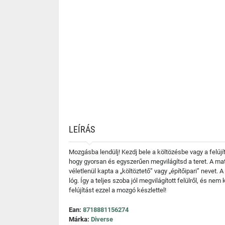
LEÍRÁS
Mozgásba lendülj! Kezdj bele a költözésbe vagy a felújí
hogy gyorsan és egyszerűen megvilágítsd a teret. A mat
véletlenül kapta a „költöztető” vagy „építőipari” nev
lóg. Így a teljes szoba jól megvilágított felülről, és n
felújítást ezzel a mozgó készlettel!
Ean:
8718881156274
Márka:
Diverse