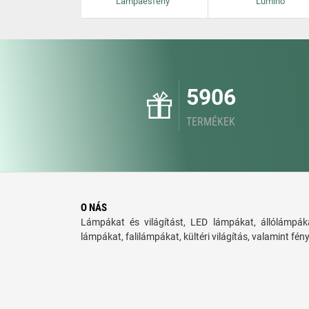
Lampaesfeny
Lumino
5906
TERMÉKEK
O NÁS
Lámpákat és világítást, LED lámpákat, állólámpáka
lámpákat, falilámpákat, kültéri világítás, valamint fén