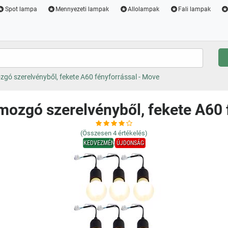
Spot lampa
Mennyezeti lampak
Allolampak
Fali lampak
gó szerelvényből, fekete A60 fényforrással - Move
mozgó szerelvényből, fekete A60 
(Összesen
4
értékelés)
KEDVEZMÉNY
ÚJDONSÁG