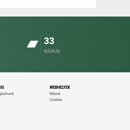
33
MÁRKÁK
OG
WEBHELYEK
gazinunk
Rólunk
Cookies