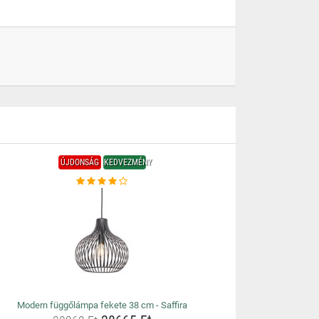
ÚJDONSÁG
KEDVEZMÉNY
Modern függőlámpa fekete 38 cm - Saffira