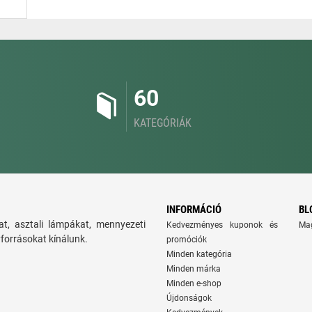
60
KATEGÓRIÁK
INFORMÁCIÓ
BL
t, asztali lámpákat, mennyezeti
Kedvezményes kuponok és
Ma
yforrásokat kínálunk.
promóciók
Minden kategória
Minden márka
Minden e-shop
Újdonságok