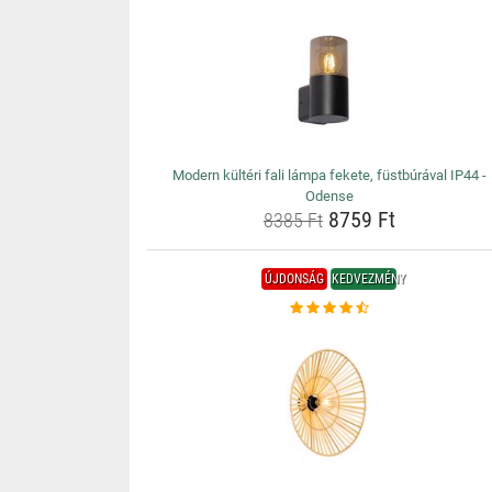
Modern kültéri fali lámpa fekete, füstbúrával IP44 -
Odense
8759 Ft
8385 Ft
ÚJDONSÁG
KEDVEZMÉNY