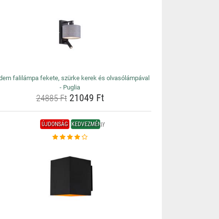
ern falilámpa fekete, szürke kerek és olvasólámpával
- Puglia
21049 Ft
24885 Ft
ÚJDONSÁG
KEDVEZMÉNY