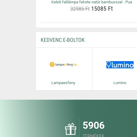
Keleti falilámpa fekete natúr bambusszal - Pua
15085 Ft
32985 Ft
KEDVENC E-BOLTOK
Lampaesfeny
Lumino
5906
TERMÉKEK