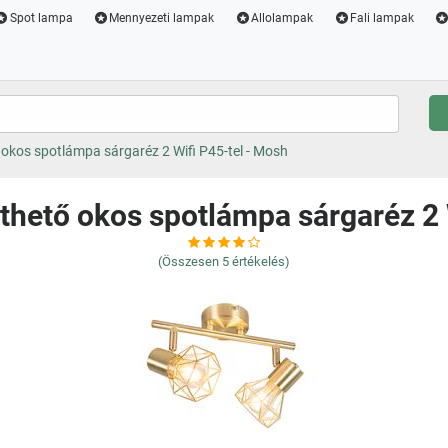
Spot lampa
Mennyezeti lampak
Allolampak
Fali lampak
okos spotlámpa sárgaréz 2 Wifi P45-tel - Mosh
hető okos spotlámpa sárgaréz 2 
(Összesen
5
értékelés)