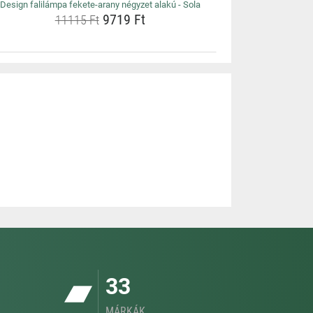
Design falilámpa fekete-arany négyzet alakú - Sola
9719 Ft
11115 Ft
33
MÁRKÁK