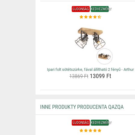
ÚJDONSÁG
KEDVEZMÉNY
Ipari folt sötétszürke, fával állítható 2 fényű - Arthur
13099 Ft
13869 Ft
INNE PRODUKTY PRODUCENTA QAZQA
ÚJDONSÁG
KEDVEZMÉNY