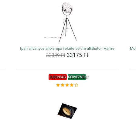
Ipari állványos állólámpa fekete 50 cm állítható - Hanze
Mod
33175 Ft
33399 Ft
ÚJDONSÁG
KEDVEZMÉNY