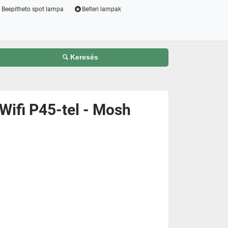
Beepitheto spot lampa
Belteri lampak
Keresés
Wifi P45-tel - Mosh