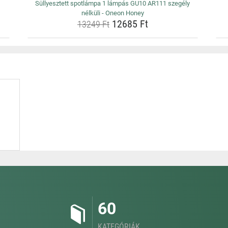
Süllyesztett spotlámpa 1 lámpás GU10 AR111 szegély
nélküli - Oneon Honey
12685 Ft
13249 Ft
60
KATEGÓRIÁK