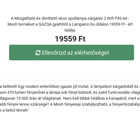
A Mozgatható és dönthető okos spotlámpa sárgaréz 2 Wifi P45-tel -
Mosh terméket a QAZQA gyártótól a Lampakin.hu oldalon 19559 Ft - ért
találja.
19559 Ft
Ellenőrizd az elérhetőséget
 belterét! Egy modern enteriőrben igazán jól mutat. A lámpatest sárgarézből és 
mum 470 lumen fényerővel a lámpa sok fényt biztosít, és ezért funkcionális vilá
tlagosan 15 000 órán át világítanak. Nem kell többé felállnia a kanapéról, mert a
evesebb fényre lenne szüksége? A Mosh fényereje szabályozható, a fényerőszabál
 a belső térnek!