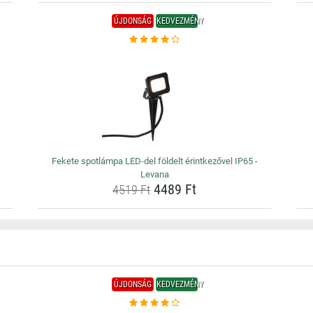
ÚJDONSÁG
KEDVEZMÉNY
Fekete spotlámpa LED-del földelt érintkezővel IP65 -
Levana
4489 Ft
4519 Ft
ÚJDONSÁG
KEDVEZMÉNY