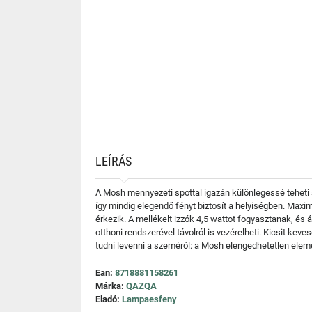
LEÍRÁS
A Mosh mennyezeti spottal igazán különlegessé teheti a
így mindig elegendő fényt biztosít a helyiségben. Maxi
érkezik. A mellékelt izzók 4,5 wattot fogyasztanak, és á
otthoni rendszerével távolról is vezérelheti. Kicsit k
tudni levenni a szeméről: a Mosh elengedhetetlen eleme
Ean:
8718881158261
Márka:
QAZQA
Eladó:
Lampaesfeny