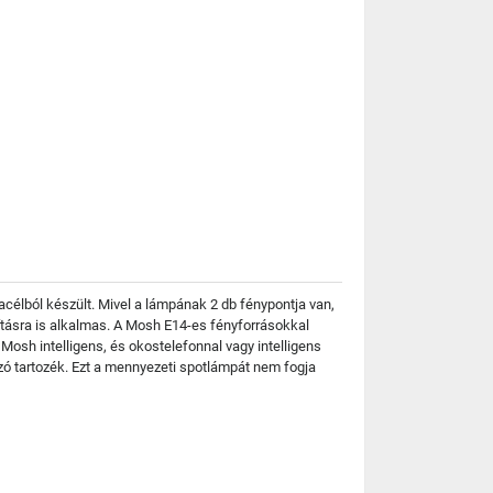
acélból készült. Mivel a lámpának 2 db fénypontja van,
gításra is alkalmas. A Mosh E14-es fényforrásokkal
 Mosh intelligens, és okostelefonnal vagy intelligens
yzó tartozék. Ezt a mennyezeti spotlámpát nem fogja