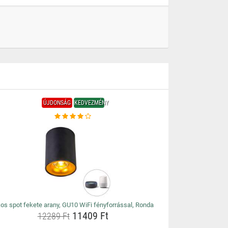
ÚJDONSÁG
KEDVEZMÉNY
os spot fekete arany, GU10 WiFi fényforrással, Ronda
11409 Ft
12289 Ft