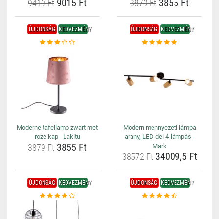
9015 Ft
3855 Ft
9419 Ft
3879 Ft
ÚJDONSÁG
KEDVEZMÉNY
ÚJDONSÁG
KEDVEZMÉNY
Moderne tafellamp zwart met
Modern mennyezeti lámpa
roze kap - Lakitu
arany, LED-del 4-lámpás -
3855 Ft
3879 Ft
Mark
34009,5 Ft
38572 Ft
ÚJDONSÁG
KEDVEZMÉNY
ÚJDONSÁG
KEDVEZMÉNY