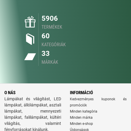
5906
TERMÉKEK
60
KATEGÓRIÁK
33
MÁRKÁK
O NÁS
INFORMÁCIÓ
Lámpákat és világítást, LED
Kedvezményes kuponok és
lámpákat, állólámpákat, asztali
promóciók
lámpákat, mennyezeti
Minden kategória
lámpákat, falilámpákat, kültéri
Minden márka
világítás, valamint
Minden e-shop
fényforrásokat kínálunk.
Újdonságok