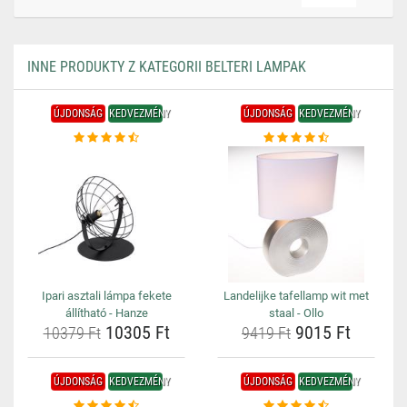
INNE PRODUKTY Z KATEGORII BELTERI LAMPAK
ÚJDONSÁG
KEDVEZMÉNY
ÚJDONSÁG
KEDVEZMÉNY
Ipari asztali lámpa fekete
Landelijke tafellamp wit met
állítható - Hanze
staal - Ollo
10305 Ft
9015 Ft
10379 Ft
9419 Ft
ÚJDONSÁG
KEDVEZMÉNY
ÚJDONSÁG
KEDVEZMÉNY