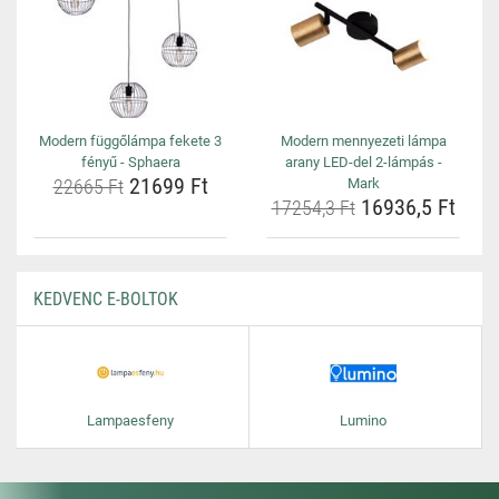
Modern függőlámpa fekete 3
Modern mennyezeti lámpa
fényű - Sphaera
arany LED-del 2-lámpás -
21699 Ft
22665 Ft
Mark
16936,5 Ft
17254,3 Ft
KEDVENC E-BOLTOK
Lampaesfeny
Lumino