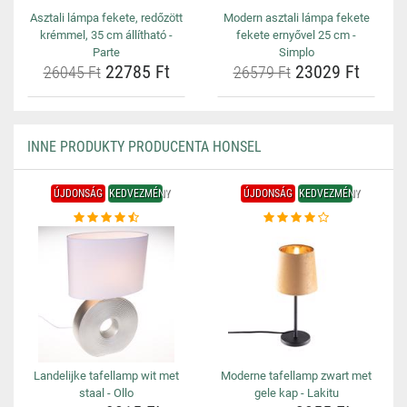
Asztali lámpa fekete, redőzött
Modern asztali lámpa fekete
krémmel, 35 cm állítható -
fekete ernyővel 25 cm -
Parte
Simplo
22785 Ft
23029 Ft
26045 Ft
26579 Ft
INNE PRODUKTY PRODUCENTA HONSEL
ÚJDONSÁG
KEDVEZMÉNY
ÚJDONSÁG
KEDVEZMÉNY
Landelijke tafellamp wit met
Moderne tafellamp zwart met
staal - Ollo
gele kap - Lakitu