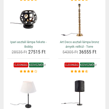
Ipari asztali lámpa fekete -
Art Deco asztali lámpa bronz
Bobby
árnyék nélkül - Torre
27515 Ft
36555 Ft
28535 Ft
54305 Ft
ÚJDONSÁG
KEDVEZMÉNY
ÚJDONSÁG
KEDVEZMÉNY