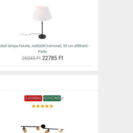
ztali lámpa fekete, redőzött krémmel, 35 cm állítható -
Parte
22785 Ft
26045 Ft
ÚJDONSÁG
KEDVEZMÉNY