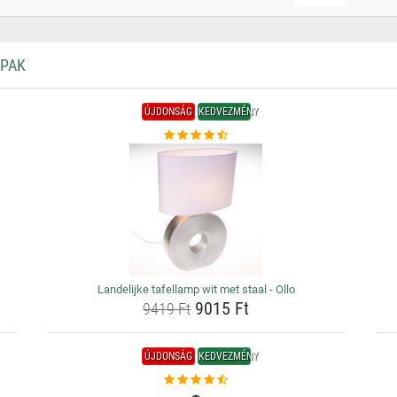
MPAK
ÚJDONSÁG
KEDVEZMÉNY
Landelijke tafellamp wit met staal - Ollo
9015 Ft
9419 Ft
ÚJDONSÁG
KEDVEZMÉNY