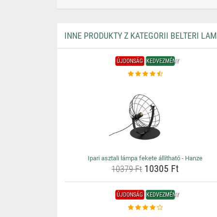
INNE PRODUKTY Z KATEGORII BELTERI LA
ÚJDONSÁG
KEDVEZMÉNY
Ipari asztali lámpa fekete állítható - Hanze
10305 Ft
10379 Ft
ÚJDONSÁG
KEDVEZMÉNY