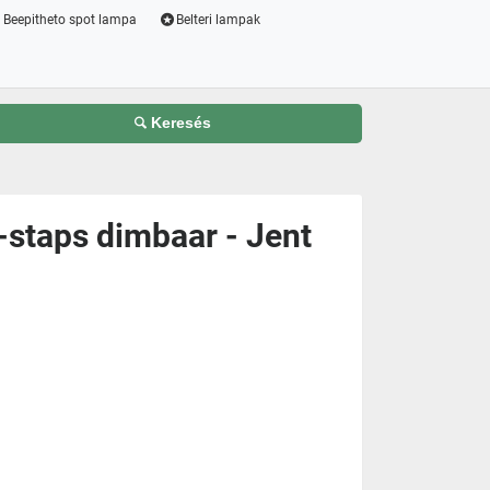
Beepitheto spot lampa
Belteri lampak
Keresés
-staps dimbaar - Jent