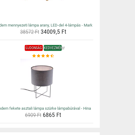
ern mennyezeti lámpa arany, LED-del 4-lámpás - Mark
34009,5 Ft
38572 Ft
ÚJDONSÁG
KEDVEZMÉNY
dern fekete asztali lámpa szürke lámpabúrával - Hina
6865 Ft
6909 Ft