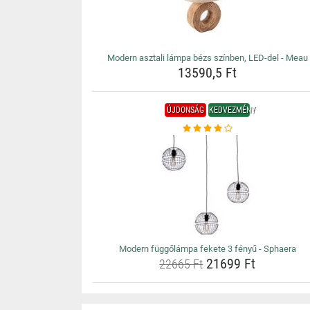
Modern asztali lámpa bézs színben, LED-del - Meau
13590,5 Ft
ÚJDONSÁG
KEDVEZMÉNY
Modern függőlámpa fekete 3 fényű - Sphaera
21699 Ft
22665 Ft