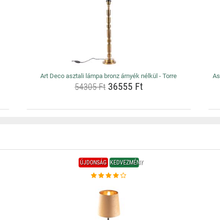
Art Deco asztali lámpa bronz árnyék nélkül - Torre
As
36555 Ft
54305 Ft
ÚJDONSÁG
KEDVEZMÉNY