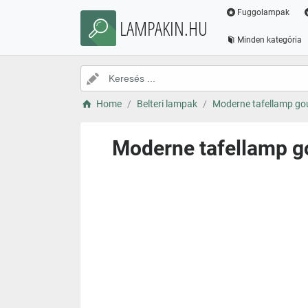
Fuggolampak
LAMPAKIN.HU
Minden kategória
Home
Belteri lampak
Moderne tafellamp gou
Moderne tafellamp go