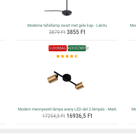
Moderne tafellamp zwart met gele kap - Lakitu
Mod
3855 Ft
3879 Ft
ÚJDONSÁG
KEDVEZMÉNY
Modern mennyezeti lámpa arany LED-del 2-lámpás - Mark
Mo
16936,5 Ft
17254,3 Ft