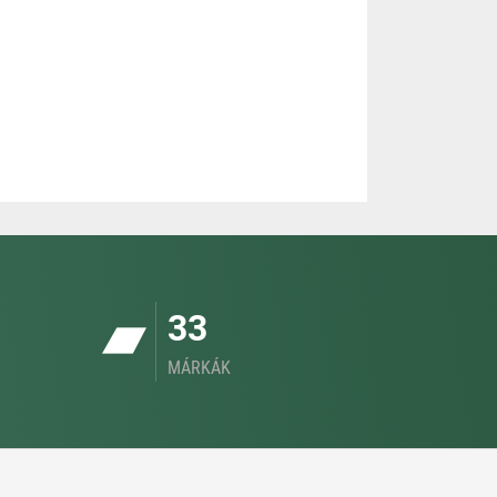
33
MÁRKÁK