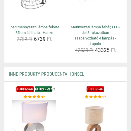
Ipari mennyezeti lámpa fekete
Mennyezeti lámpa fehér, LED-
35 cm állítható - Hanze
del 3 fokozatban
6739 Ft
7759 Ft
szabályozható 4 lámpás -
Lupolo
43325 Ft
42539 Ft
INNE PRODUKTY PRODUCENTA HONSEL
ÚJDONSÁG
KEDVEZMÉNY
ÚJDONSÁG