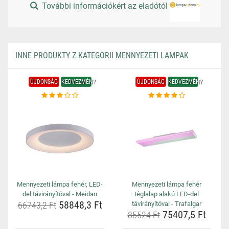
További információkért az eladótól
INNE PRODUKTY Z KATEGORII MENNYEZETI LAMPAK
ÚJDONSÁG
KEDVEZMÉNY
ÚJDONSÁG
KEDVEZMÉNY
Mennyezeti lámpa fehér, LED-
Mennyezeti lámpa fehér
del távirányítóval - Meidan
téglalap alakú LED-del
58848,3 Ft
66743,2 Ft
távirányítóval - Trafalgar
75407,5 Ft
85524 Ft