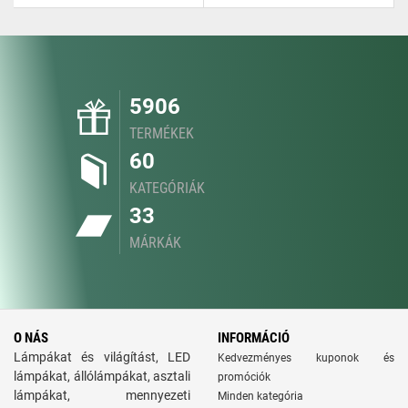
5906
TERMÉKEK
60
KATEGÓRIÁK
33
MÁRKÁK
O NÁS
INFORMÁCIÓ
Lámpákat és világítást, LED
Kedvezményes kuponok és
lámpákat, állólámpákat, asztali
promóciók
lámpákat, mennyezeti
Minden kategória