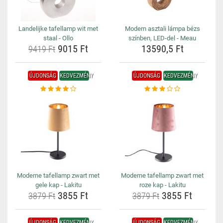
Landelijke tafellamp wit met
Modern asztali lámpa bézs
staal - Ollo
színben, LED-del - Meau
9015 Ft
13590,5 Ft
9419 Ft
ÚJDONSÁG
KEDVEZMÉNY
ÚJDONSÁG
KEDVEZMÉNY
Moderne tafellamp zwart met
Moderne tafellamp zwart met
gele kap - Lakitu
roze kap - Lakitu
3855 Ft
3855 Ft
3879 Ft
3879 Ft
ÚJDONSÁG
KEDVEZMÉNY
ÚJDONSÁG
KEDVEZMÉNY