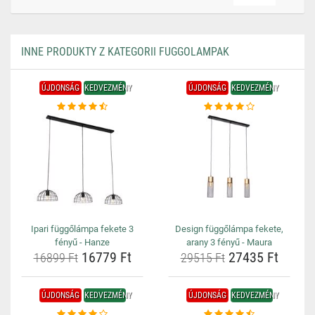
INNE PRODUKTY Z KATEGORII FUGGOLAMPAK
ÚJDONSÁG
KEDVEZMÉNY
ÚJDONSÁG
KEDVEZMÉNY
Ipari függőlámpa fekete 3
Design függőlámpa fekete,
fényű - Hanze
arany 3 fényű - Maura
16779 Ft
27435 Ft
16899 Ft
29515 Ft
ÚJDONSÁG
KEDVEZMÉNY
ÚJDONSÁG
KEDVEZMÉNY