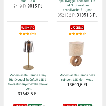
staal - Ollo
opál üveggel, beépített LED-
9015 Ft
9419 Ft
del, 3 fokozatban
szabályozható - Djent
31051,3 Ft
35215,2 Ft
ÚJDONSÁG
ÚJDONSÁG
Modern asztali lámpa arany
Modern asztali lámpa bézs
füstüveggel, beépített LED 3
színben, LED-del - Meau
13590,5 Ft
fokozatú fényerőszabályzóval
- Jent
31643,5 Ft