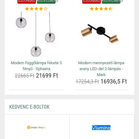
ÚJDONSÁG
KEDVEZMÉNY
ÚJDONSÁG
KEDVEZMÉNY
Modern függőlámpa fekete 3
Modern mennyezeti lámpa
fényű - Sphaera
arany LED-del 2-lámpás -
21699 Ft
22665 Ft
Mark
16936,5 Ft
17254,3 Ft
KEDVENC E-BOLTOK