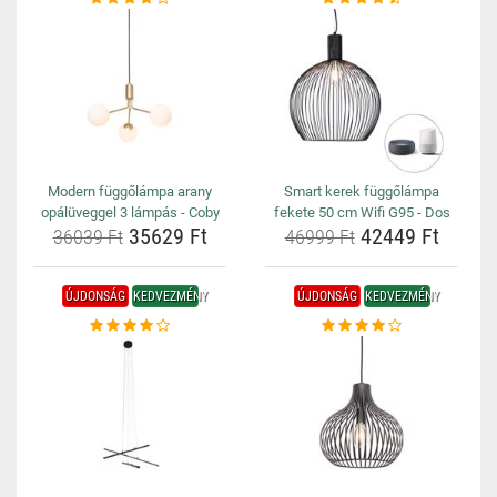
Modern függőlámpa arany
Smart kerek függőlámpa
opálüveggel 3 lámpás - Coby
fekete 50 cm Wifi G95 - Dos
35629 Ft
42449 Ft
36039 Ft
46999 Ft
ÚJDONSÁG
KEDVEZMÉNY
ÚJDONSÁG
KEDVEZMÉNY