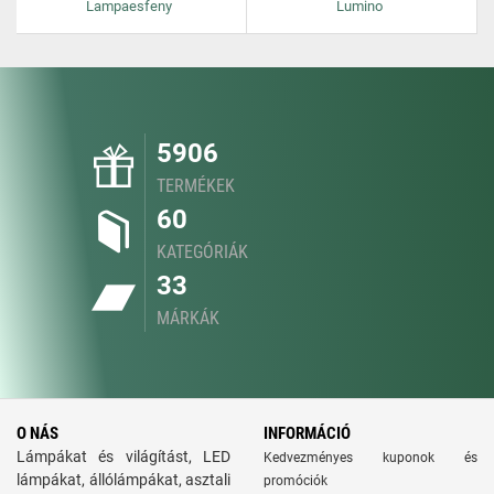
Lampaesfeny
Lumino
5906
TERMÉKEK
60
KATEGÓRIÁK
33
MÁRKÁK
O NÁS
INFORMÁCIÓ
Lámpákat és világítást, LED
Kedvezményes kuponok és
lámpákat, állólámpákat, asztali
promóciók