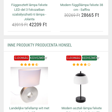
Függesztett lámpa fekete
Modern függőlámpa fekete 38
LED-del 3 fokozatban
cm - Saffira
28665 Ft
szabályozható 6 lámpa -
30269 Ft
Jolanta
42209 Ft
43919 Ft
INNE PRODUKTY PRODUCENTA HONSEL
ÚJDONSÁG
KEDVEZMÉNY
ÚJDONSÁG
KEDVEZMÉNY
Landelijke tafellamp wit met
Modern asztali lámpa fekete