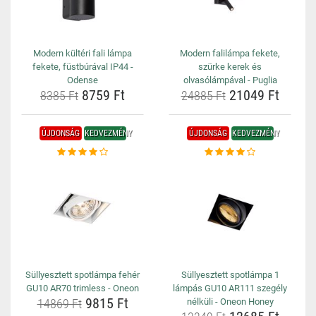
Modern kültéri fali lámpa
Modern falilámpa fekete,
fekete, füstbúrával IP44 -
szürke kerek és
Odense
olvasólámpával - Puglia
8759 Ft
21049 Ft
8385 Ft
24885 Ft
ÚJDONSÁG
KEDVEZMÉNY
ÚJDONSÁG
KEDVEZMÉNY
Süllyesztett spotlámpa fehér
Süllyesztett spotlámpa 1
GU10 AR70 trimless - Oneon
lámpás GU10 AR111 szegély
9815 Ft
14869 Ft
nélküli - Oneon Honey