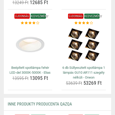
12685 Ft
13249 Ft
ÚJDONSÁG
KEDVEZMÉNY
ÚJDONSÁG
KEDVEZMÉNY
Beépített spotlámpa fehér
6 db Süllyesztett spotlámpa 1
LED-del 3000K-5000K - Elias
lámpás GU10 AR111 szegély
13095 Ft
13595 Ft
nélküli - Oneon
53269 Ft
53639 Ft
INNE PRODUKTY PRODUCENTA QAZQA