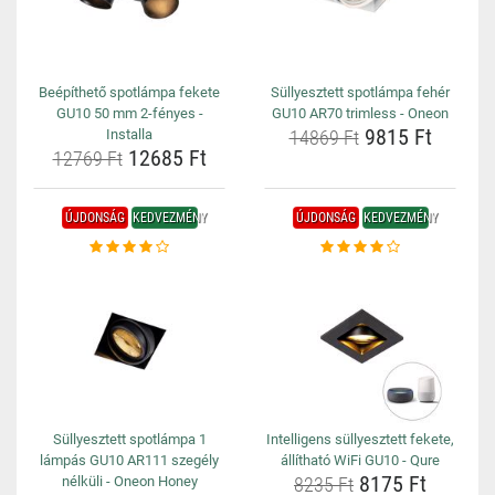
Beépíthető spotlámpa fekete
Süllyesztett spotlámpa fehér
GU10 50 mm 2-fényes -
GU10 AR70 trimless - Oneon
9815 Ft
Installa
14869 Ft
12685 Ft
12769 Ft
ÚJDONSÁG
KEDVEZMÉNY
ÚJDONSÁG
KEDVEZMÉNY
Süllyesztett spotlámpa 1
Intelligens süllyesztett fekete,
lámpás GU10 AR111 szegély
állítható WiFi GU10 - Qure
8175 Ft
nélküli - Oneon Honey
8235 Ft