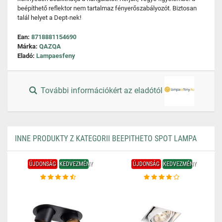
beépíthető reflektor nem tartalmaz fényerőszabályozót. Biztosan
talál helyet a Dept-nek!
Ean:
8718881154690
Márka:
QAZQA
Eladó:
Lampaesfeny
További információkért az eladótól
INNE PRODUKTY Z KATEGORII BEEPITHETO SPOT LAMPA
ÚJDONSÁG
KEDVEZMÉNY
ÚJDONSÁG
KEDVEZMÉNY