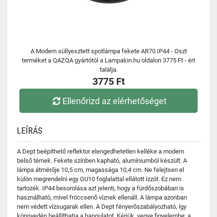
A Modern süllyesztett spotlámpa fekete AR70 IP44 - Oszt
terméket a QAZQA gyártótól a Lampakin.hu oldalon 3775 Ft - ért
találja.
3775 Ft
Ellenőrizd az elérhetőséget
LEÍRÁS
A Dept beépíthető reflektor elengedhetetlen kelléke a modern
belső térnek. Fekete színben kapható, alumíniumból készült. A
lámpa átmérője 10,5 cm, magassága 10,4 cm. Ne felejtsen el
külön megrendelni egy GU10 foglalattal ellátott izzót. Ez nem
tartozék. IP44 besorolása azt jelenti, hogy a fürdőszobában is
használható, mivel fröccsenő víznek ellenáll. A lámpa azonban
nem védett vízsugarak ellen. A Dept fényerőszabályozható, így
könnyedén beállíthatja a hangulatot. Kérjük, vegye figyelembe: a