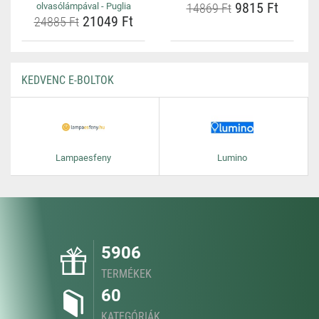
9815 Ft
olvasólámpával - Puglia
14869 Ft
21049 Ft
24885 Ft
KEDVENC E-BOLTOK
Lampaesfeny
Lumino
5906
TERMÉKEK
60
KATEGÓRIÁK