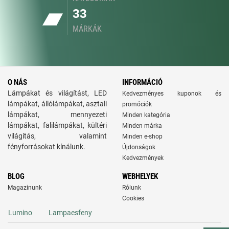
33
MÁRKÁK
O NÁS
INFORMÁCIÓ
Lámpákat és világítást, LED
Kedvezményes kuponok és
lámpákat, állólámpákat, asztali
promóciók
lámpákat, mennyezeti
Minden kategória
lámpákat, falilámpákat, kültéri
Minden márka
világítás, valamint
Minden e-shop
fényforrásokat kínálunk.
Újdonságok
Kedvezmények
BLOG
WEBHELYEK
Magazinunk
Rólunk
Cookies
Lumino
Lampaesfeny