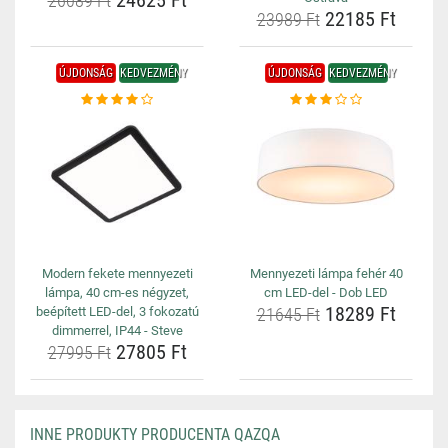
24625 Ft
26089 Ft
22185 Ft
23989 Ft
ÚJDONSÁG
KEDVEZMÉNY
ÚJDONSÁG
KEDVEZMÉNY
Modern fekete mennyezeti
Mennyezeti lámpa fehér 40
lámpa, 40 cm-es négyzet,
cm LED-del - Dob LED
18289 Ft
beépített LED-del, 3 fokozatú
21645 Ft
dimmerrel, IP44 - Steve
27805 Ft
27995 Ft
INNE PRODUKTY PRODUCENTA QAZQA