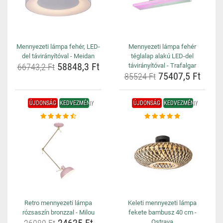
Mennyezeti lámpa fehér, LED-
Mennyezeti lámpa fehér
del távirányítóval - Meidan
téglalap alakú LED-del
58848,3 Ft
66743,2 Ft
távirányítóval - Trafalgar
75407,5 Ft
85524 Ft
ÚJDONSÁG
KEDVEZMÉNY
ÚJDONSÁG
KEDVEZMÉNY
Retro mennyezeti lámpa
Keleti mennyezeti lámpa
rózsaszín bronzzal - Milou
fekete bambusz 40 cm -
Ostrava