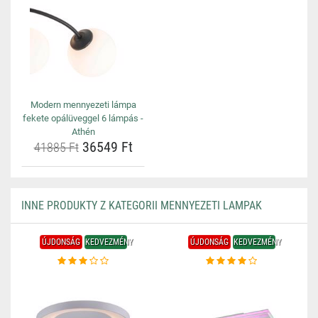
Modern mennyezeti lámpa
fekete opálüveggel 6 lámpás -
Athén
36549 Ft
41885 Ft
INNE PRODUKTY Z KATEGORII MENNYEZETI LAMPAK
ÚJDONSÁG
KEDVEZMÉNY
ÚJDONSÁG
KEDVEZMÉNY