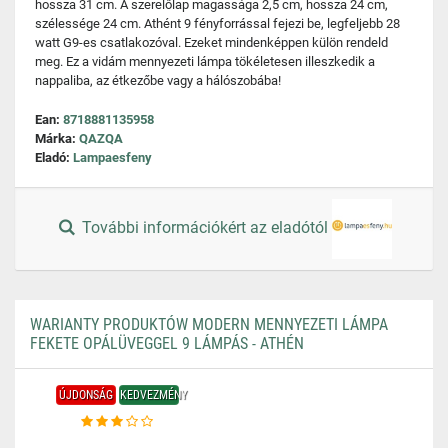
hossza 31 cm. A szerelőlap magassága 2,5 cm, hossza 24 cm,
szélessége 24 cm. Athént 9 fényforrással fejezi be, legfeljebb 28
watt G9-es csatlakozóval. Ezeket mindenképpen külön rendeld
meg. Ez a vidám mennyezeti lámpa tökéletesen illeszkedik a
nappaliba, az étkezőbe vagy a hálószobába!
Ean:
8718881135958
Márka:
QAZQA
Eladó:
Lampaesfeny
További információkért az eladótól
WARIANTY PRODUKTÓW MODERN MENNYEZETI LÁMPA
FEKETE OPÁLÜVEGGEL 9 LÁMPÁS - ATHÉN
ÚJDONSÁG
KEDVEZMÉNY