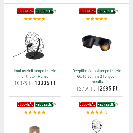
ÚJDONSÁG
KEDVEZMÉNY
ÚJDONSÁG
KEDVEZMÉNY
Ipari asztali lámpa fekete
Beépíthető spotlámpa fekete
állítható - Hanze
GU10 50 mm 2-fényes -
10305 Ft
10379 Ft
Installa
12685 Ft
12769 Ft
ÚJDONSÁG
KEDVEZMÉNY
ÚJDONSÁG
KEDVEZMÉNY