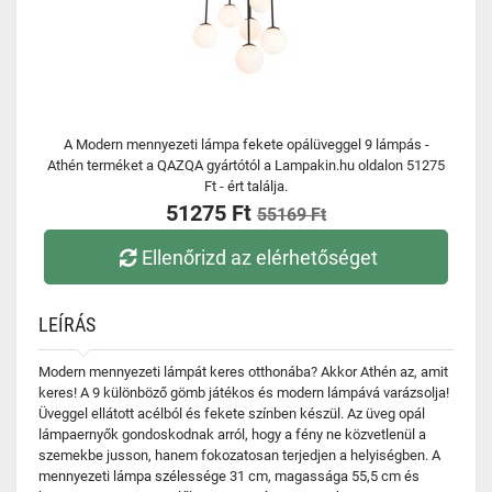
A Modern mennyezeti lámpa fekete opálüveggel 9 lámpás -
Athén terméket a QAZQA gyártótól a Lampakin.hu oldalon 51275
Ft - ért találja.
51275 Ft
55169 Ft
Ellenőrizd az elérhetőséget
LEÍRÁS
Modern mennyezeti lámpát keres otthonába? Akkor Athén az, amit
keres! A 9 különböző gömb játékos és modern lámpává varázsolja!
Üveggel ellátott acélból és fekete színben készül. Az üveg opál
lámpaernyők gondoskodnak arról, hogy a fény ne közvetlenül a
szemekbe jusson, hanem fokozatosan terjedjen a helyiségben. A
mennyezeti lámpa szélessége 31 cm, magassága 55,5 cm és