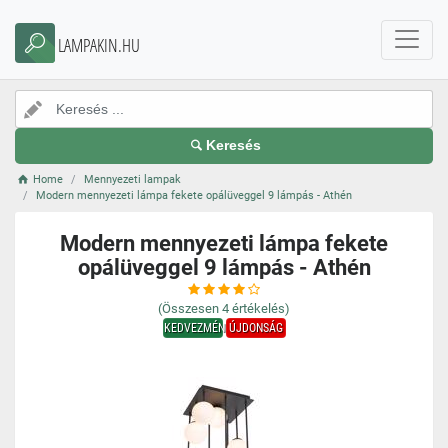
LAMPAKIN.HU
Keresés
Home
Mennyezeti lampak
Modern mennyezeti lámpa fekete opálüveggel 9 lámpás - Athén
Modern mennyezeti lámpa fekete
opálüveggel 9 lámpás - Athén
(Összesen
4
értékelés)
KEDVEZMÉNY
ÚJDONSÁG