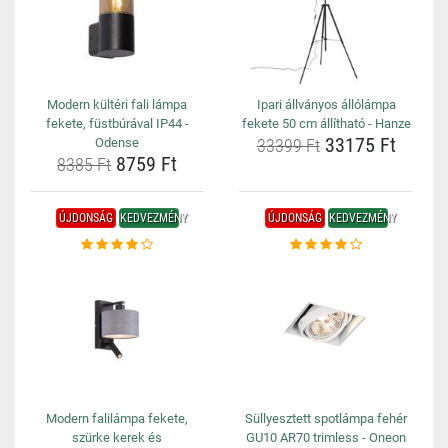
Modern kültéri fali lámpa
Ipari állványos állólámpa
fekete, füstbúrával IP44 -
fekete 50 cm állítható - Hanze
33175 Ft
Odense
33399 Ft
8759 Ft
8385 Ft
ÚJDONSÁG
KEDVEZMÉNY
ÚJDONSÁG
KEDVEZMÉNY
Modern falilámpa fekete,
Süllyesztett spotlámpa fehér
szürke kerek és
GU10 AR70 trimless - Oneon