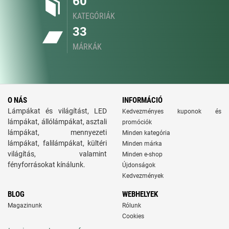
60
KATEGÓRIÁK
33
MÁRKÁK
O NÁS
INFORMÁCIÓ
Lámpákat és világítást, LED
Kedvezményes kuponok és
lámpákat, állólámpákat, asztali
promóciók
lámpákat, mennyezeti
Minden kategória
lámpákat, falilámpákat, kültéri
Minden márka
világítás, valamint
Minden e-shop
fényforrásokat kínálunk.
Újdonságok
Kedvezmények
BLOG
WEBHELYEK
Magazinunk
Rólunk
Cookies