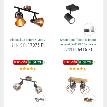
Klasszikus pontréz - Jos 2
Smart spot fekete állítható
17075 Ft
21615 Ft
négyzet, WiFi GU10 - Jeana
6415 Ft
9739 Ft
ÚJDONSÁG
KEDVEZMÉNY
ÚJDONSÁG
KEDVEZMÉNY