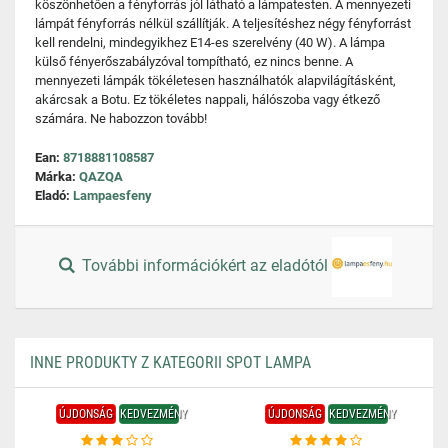
köszönhetően a fényforrás jól látható a lámpatesten. A mennyezeti
lámpát fényforrás nélkül szállítják. A teljesítéshez négy fényforrást
kell rendelni, mindegyikhez E14-es szerelvény (40 W). A lámpa
külső fényerőszabályzóval tompítható, ez nincs benne. A
mennyezeti lámpák tökéletesen használhatók alapvilágításként,
akárcsak a Botu. Ez tökéletes nappali, hálószoba vagy étkező
számára. Ne habozzon tovább!
Ean:
8718881108587
Márka:
QAZQA
Eladó:
Lampaesfeny
További információkért az eladótól
INNE PRODUKTY Z KATEGORII SPOT LAMPA
ÚJDONSÁG
KEDVEZMÉNY
ÚJDONSÁG
KEDVEZMÉNY