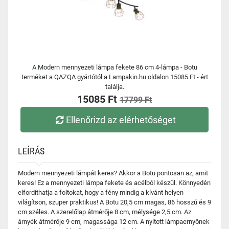
A Modern mennyezeti lámpa fekete 86 cm 4-lámpa - Botu
terméket a QAZQA gyártótól a Lampakin.hu oldalon 15085 Ft - ért
találja.
15085 Ft
17799 Ft
Ellenőrizd az elérhetőséget
LEÍRÁS
Modern mennyezeti lámpát keres? Akkor a Botu pontosan az, amit
keres! Ez a mennyezeti lámpa fekete és acélból készül. Könnyedén
elfordíthatja a foltokat, hogy a fény mindig a kívánt helyen
világítson, szuper praktikus! A Botu 20,5 cm magas, 86 hosszú és 9
cm széles. A szerelőlap átmérője 8 cm, mélysége 2,5 cm. Az
árnyék átmérője 9 cm, magassága 12 cm. A nyitott lámpaernyőnek