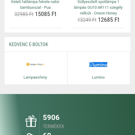
Keleti falilámpa fekete natúr
Süllyesztett spotlámpa 1
bambusszal - Pua
lámpás GU10 AR111 szegély
15085 Ft
32985 Ft
nélküli - Oneon Honey
12685 Ft
13249 Ft
KEDVENC E-BOLTOK
Lampaesfeny
Lumino
5906
TERMÉKEK