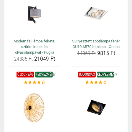
Modern falilámpa fekete,
Süllyesztett spotlámpa fehér
szürke kerek és
GU10 AR70 trimless - Oneon
9815 Ft
olvasólámpával - Puglia
14869 Ft
21049 Ft
24885 Ft
ÚJDONSÁG
KEDVEZMÉNY
ÚJDONSÁG
KEDVEZMÉNY