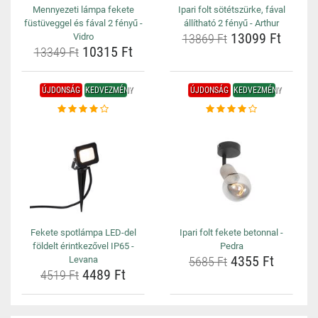
Mennyezeti lámpa fekete
Ipari folt sötétszürke, fával
füstüveggel és fával 2 fényű -
állítható 2 fényű - Arthur
13099 Ft
Vidro
13869 Ft
10315 Ft
13349 Ft
ÚJDONSÁG
KEDVEZMÉNY
ÚJDONSÁG
KEDVEZMÉNY
Fekete spotlámpa LED-del
Ipari folt fekete betonnal -
földelt érintkezővel IP65 -
Pedra
4355 Ft
Levana
5685 Ft
4489 Ft
4519 Ft