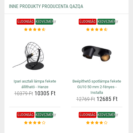
INNE PRODUKTY PRODUCENTA QAZQA
ÚJDONSÁG
KEDVEZMÉNY
ÚJDONSÁG
KEDVEZMÉNY
Ipari asztali lámpa fekete
Beépíthető spotlámpa fekete
állítható - Hanze
GU10 50 mm 2-fényes -
10305 Ft
10379 Ft
Installa
12685 Ft
12769 Ft
ÚJDONSÁG
KEDVEZMÉNY
ÚJDONSÁG
KEDVEZMÉNY