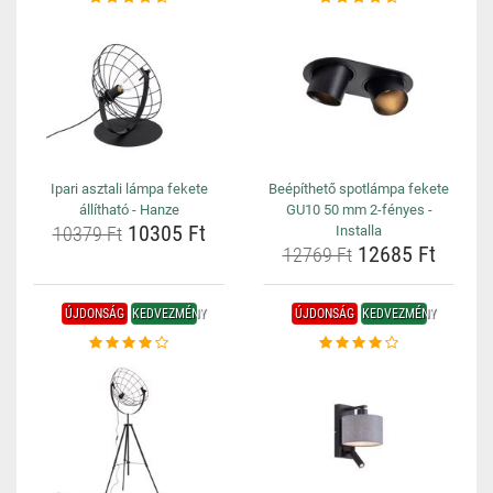
Ipari asztali lámpa fekete
Beépíthető spotlámpa fekete
állítható - Hanze
GU10 50 mm 2-fényes -
10305 Ft
10379 Ft
Installa
12685 Ft
12769 Ft
ÚJDONSÁG
KEDVEZMÉNY
ÚJDONSÁG
KEDVEZMÉNY