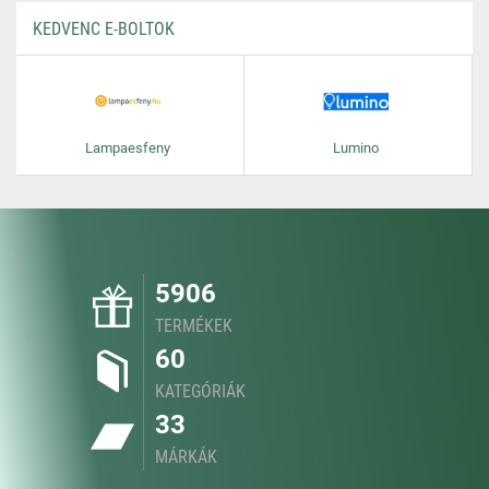
KEDVENC E-BOLTOK
Lampaesfeny
Lumino
5906
TERMÉKEK
60
KATEGÓRIÁK
33
MÁRKÁK