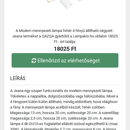
A Modern mennyezeti lámpa fehér 4 fényű állítható négyzet -
Jeana terméket a QAZQA gyártótól a Lampakin.hu oldalon 18025
Ft - ért találja.
18025 Ft
Ellenőrizd az elérhetőséget
LEÍRÁS
A Jeana egy szuper funkcionális és modern mennyezeti lámpa.
Tökéletes a nappaliba, dolgozószobába vagy hálószobába. Mivel a
4 fénypont külön-külön állítható, mindig eldöntheti, hová világítson
a fény. A mennyezeti lámpa acélból készült, fehér színben.
Magassága 13 cm, hossza 20 cm, szélessége 20 cm. A szerelőlap
magassága 2,5 cm, hossza 20 cm, szélessége 20 cm. A Jeana
lámpa 4 db GU10-es foglalattal ellátott izzóval egészíthető ki (max.
35W). A lámpabúrák átmérője 5,7 cm, magassága 8 cm. A lámpa