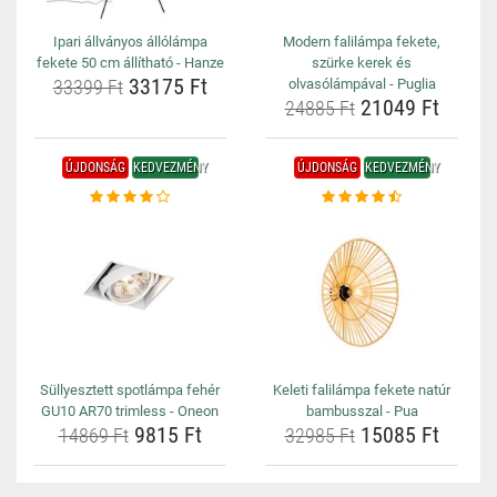
Ipari állványos állólámpa
Modern falilámpa fekete,
fekete 50 cm állítható - Hanze
szürke kerek és
33175 Ft
33399 Ft
olvasólámpával - Puglia
21049 Ft
24885 Ft
ÚJDONSÁG
KEDVEZMÉNY
ÚJDONSÁG
KEDVEZMÉNY
Süllyesztett spotlámpa fehér
Keleti falilámpa fekete natúr
GU10 AR70 trimless - Oneon
bambusszal - Pua
9815 Ft
15085 Ft
14869 Ft
32985 Ft