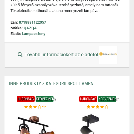
külső fényerő-szabályozóval szabályozható, amely nem tartozék.
Tökéletesítse otthonát a Jeana mennyezeti lámpával.
Ean:
8718881122057
Márka:
QAZQA
Eladó:
Lampaesfeny
További információkért az eladótól
INNE PRODUKTY Z KATEGORII SPOT LAMPA
ÚJDONSÁG
KEDVEZMÉNY
ÚJDONSÁG
KEDVEZMÉNY