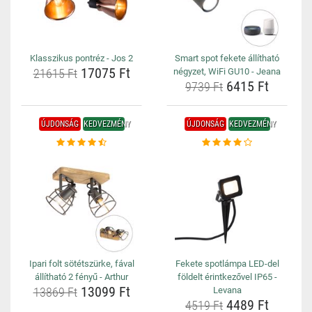
Klasszikus pontréz - Jos 2
Smart spot fekete állítható
17075 Ft
21615 Ft
négyzet, WiFi GU10 - Jeana
6415 Ft
9739 Ft
ÚJDONSÁG
KEDVEZMÉNY
ÚJDONSÁG
KEDVEZMÉNY
Ipari folt sötétszürke, fával
Fekete spotlámpa LED-del
állítható 2 fényű - Arthur
földelt érintkezővel IP65 -
13099 Ft
13869 Ft
Levana
4489 Ft
4519 Ft