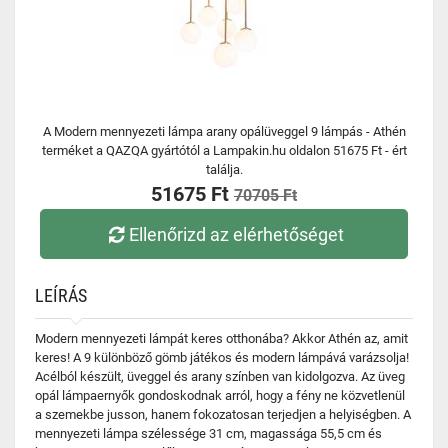
A Modern mennyezeti lámpa arany opálüveggel 9 lámpás - Athén
terméket a QAZQA gyártótól a Lampakin.hu oldalon 51675 Ft - ért
találja.
51675 Ft
70705 Ft
Ellenőrizd az elérhetőséget
LEÍRÁS
Modern mennyezeti lámpát keres otthonába? Akkor Athén az, amit
keres! A 9 különböző gömb játékos és modern lámpává varázsolja!
Acélból készült, üveggel és arany színben van kidolgozva. Az üveg
opál lámpaernyők gondoskodnak arról, hogy a fény ne közvetlenül
a szemekbe jusson, hanem fokozatosan terjedjen a helyiségben. A
mennyezeti lámpa szélessége 31 cm, magassága 55,5 cm és