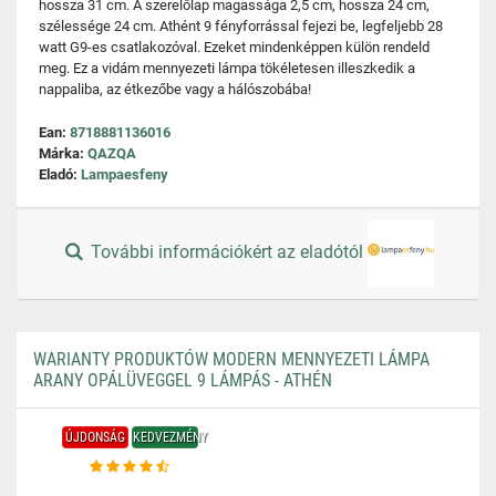
hossza 31 cm. A szerelőlap magassága 2,5 cm, hossza 24 cm,
szélessége 24 cm. Athént 9 fényforrással fejezi be, legfeljebb 28
watt G9-es csatlakozóval. Ezeket mindenképpen külön rendeld
meg. Ez a vidám mennyezeti lámpa tökéletesen illeszkedik a
nappaliba, az étkezőbe vagy a hálószobába!
Ean:
8718881136016
Márka:
QAZQA
Eladó:
Lampaesfeny
További információkért az eladótól
WARIANTY PRODUKTÓW MODERN MENNYEZETI LÁMPA
ARANY OPÁLÜVEGGEL 9 LÁMPÁS - ATHÉN
ÚJDONSÁG
KEDVEZMÉNY