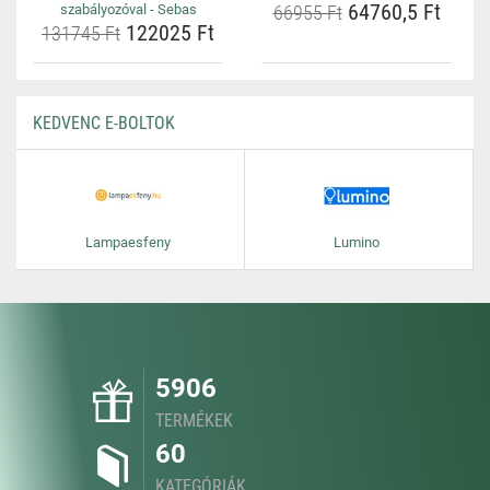
64760,5 Ft
szabályozóval - Sebas
66955 Ft
122025 Ft
131745 Ft
KEDVENC E-BOLTOK
Lampaesfeny
Lumino
5906
TERMÉKEK
60
KATEGÓRIÁK