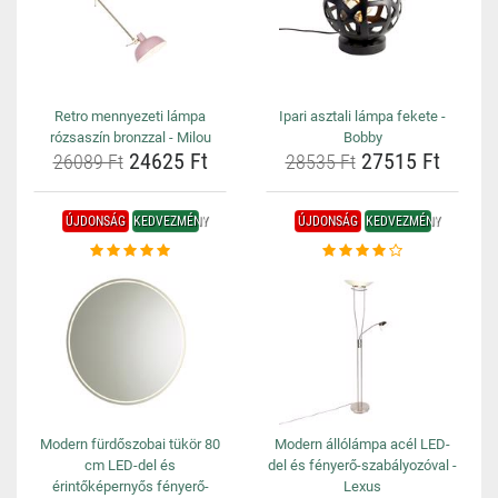
Retro mennyezeti lámpa
Ipari asztali lámpa fekete -
rózsaszín bronzzal - Milou
Bobby
24625 Ft
27515 Ft
26089 Ft
28535 Ft
ÚJDONSÁG
KEDVEZMÉNY
ÚJDONSÁG
KEDVEZMÉNY
Modern fürdőszobai tükör 80
Modern állólámpa acél LED-
cm LED-del és
del és fényerő-szabályozóval -
érintőképernyős fényerő-
Lexus