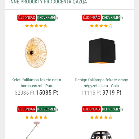
INNE PRODUKTY PRODUCENTA QAZQA
ÚJDONSÁG
KEDVEZMÉNY
ÚJDONSÁG
KEDVEZMÉNY
Keleti falilámpa fekete natúr
Design falilámpa fekete-arany
bambusszal - Pua
négyzet alakú - Sola
15085 Ft
9719 Ft
32985 Ft
11115 Ft
ÚJDONSÁG
KEDVEZMÉNY
ÚJDONSÁG
KEDVEZMÉNY