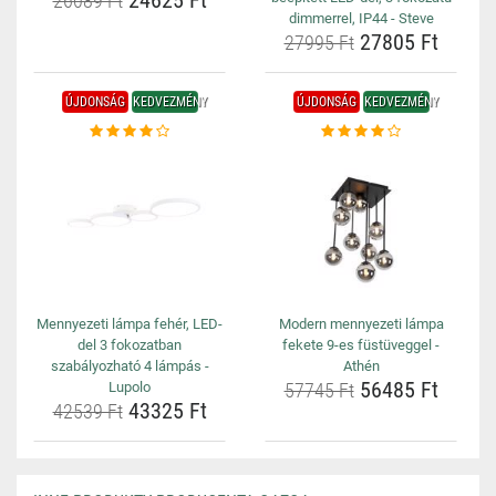
24625 Ft
26089 Ft
dimmerrel, IP44 - Steve
27805 Ft
27995 Ft
ÚJDONSÁG
KEDVEZMÉNY
ÚJDONSÁG
KEDVEZMÉNY
Mennyezeti lámpa fehér, LED-
Modern mennyezeti lámpa
del 3 fokozatban
fekete 9-es füstüveggel -
szabályozható 4 lámpás -
Athén
56485 Ft
Lupolo
57745 Ft
43325 Ft
42539 Ft