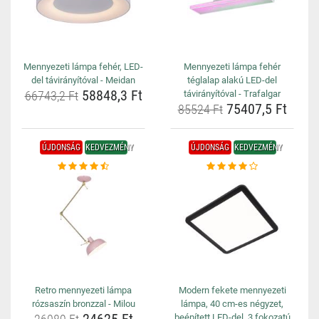
Mennyezeti lámpa fehér, LED-
Mennyezeti lámpa fehér
del távirányítóval - Meidan
téglalap alakú LED-del
58848,3 Ft
66743,2 Ft
távirányítóval - Trafalgar
75407,5 Ft
85524 Ft
ÚJDONSÁG
KEDVEZMÉNY
ÚJDONSÁG
KEDVEZMÉNY
Retro mennyezeti lámpa
Modern fekete mennyezeti
rózsaszín bronzzal - Milou
lámpa, 40 cm-es négyzet,
beépített LED-del, 3 fokozatú