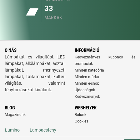
33
MÁRKÁK
O NÁS
INFORMÁCIÓ
Lámpákat és világítást, LED
Kedvezményes kuponok és
lámpákat, állólámpákat, asztali
promóciók
lámpákat, mennyezeti
Minden kategória
lámpákat, falilámpákat, kültéri
Minden márka
világítás, valamint
Minden e-shop
fényforrásokat kínálunk.
Újdonságok
Kedvezmények
BLOG
WEBHELYEK
Magazinunk
Rólunk
Cookies
Lumino
Lampaesfeny