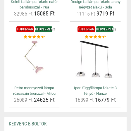
Keleti falilámpa fekete natúr
Design falilámpa fekete-arany
bambusszal - Pua
négyzet alakú - Sola
15085 Ft
9719 Ft
32985 Ft
11115 Ft
ÚJDONSÁG
KEDVEZMÉNY
ÚJDONSÁG
KEDVEZMÉNY
Retro mennyezeti lámpa
Ipari függőlámpa fekete 3
rózsaszín bronzzal - Milou
fényű - Hanze
24625 Ft
16779 Ft
26089 Ft
16899 Ft
KEDVENC E-BOLTOK