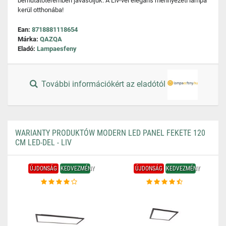
bemutatóteremben javasoljuk. A Liv-vel elegáns mennyezeti lámpa
kerül otthonába!
Ean:
8718881118654
Márka:
QAZQA
Eladó:
Lampaesfeny
További információkért az eladótól
WARIANTY PRODUKTÓW MODERN LED PANEL FEKETE 120
CM LED-DEL - LIV
ÚJDONSÁG
KEDVEZMÉNY
ÚJDONSÁG
KEDVEZMÉNY