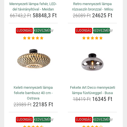
Mennyezeti lámpa fehér, LED-
Retro mennyezeti lámpa
del távirányítóval - Meidan
rózsaszín bronzzal - Milou
58848,3 Ft
24625 Ft
66743,2 Ft
26089 Ft
ÚJDONSÁG
KEDVEZMÉNY
ÚJDONSÁG
KEDVEZMÉNY
Keleti mennyezeti lámpa
Fekete Art Deco mennyezeti
fekete bambusz 40 cm -
lámpa füstüveggel - Busa
16345 Ft
Ostrava
18419 Ft
22185 Ft
23989 Ft
ÚJDONSÁG
KEDVEZMÉNY
ÚJDONSÁG
KEDVEZMÉNY