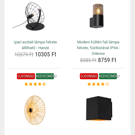
Ipari asztali lámpa fekete
Modern kültéri fali lámpa
állítható - Hanze
fekete, füstbúrával IP44 -
10305 Ft
10379 Ft
Odense
8759 Ft
8385 Ft
ÚJDONSÁG
KEDVEZMÉNY
ÚJDONSÁG
KEDVEZMÉNY