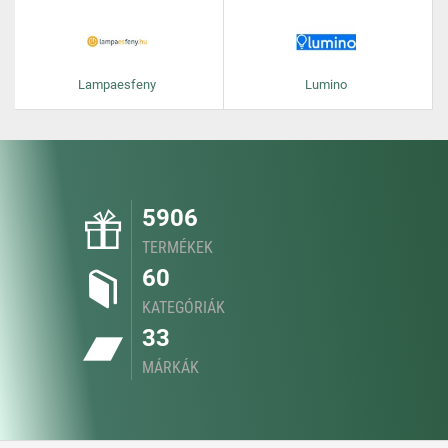
Lampaesfeny
Lumino
5906
TERMÉKEK
60
KATEGÓRIÁK
33
MÁRKÁK