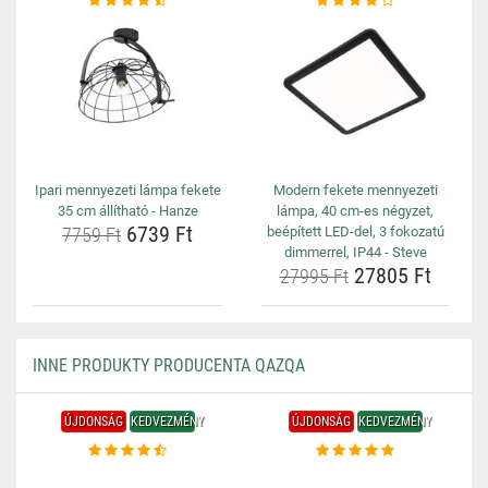
Ipari mennyezeti lámpa fekete
Modern fekete mennyezeti
35 cm állítható - Hanze
lámpa, 40 cm-es négyzet,
6739 Ft
7759 Ft
beépített LED-del, 3 fokozatú
dimmerrel, IP44 - Steve
27805 Ft
27995 Ft
INNE PRODUKTY PRODUCENTA QAZQA
ÚJDONSÁG
KEDVEZMÉNY
ÚJDONSÁG
KEDVEZMÉNY