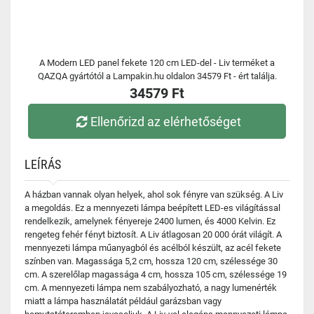
A Modern LED panel fekete 120 cm LED-del - Liv terméket a
QAZQA gyártótól a Lampakin.hu oldalon 34579 Ft - ért találja.
34579 Ft
Ellenőrizd az elérhetőséget
LEÍRÁS
A házban vannak olyan helyek, ahol sok fényre van szükség. A Liv
a megoldás. Ez a mennyezeti lámpa beépített LED-es világítással
rendelkezik, amelynek fényereje 2400 lumen, és 4000 Kelvin. Ez
rengeteg fehér fényt biztosít. A Liv átlagosan 20 000 órát világít. A
mennyezeti lámpa műanyagból és acélból készült, az acél fekete
színben van. Magassága 5,2 cm, hossza 120 cm, szélessége 30
cm. A szerelőlap magassága 4 cm, hossza 105 cm, szélessége 19
cm. A mennyezeti lámpa nem szabályozható, a nagy lumenérték
miatt a lámpa használatát például garázsban vagy