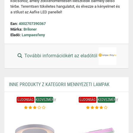
kölcsönöz, amely zökkenőmentesen illeszkedik bármely belső
térbe. Teremtsen tökéletes hangulatot, és élvezze a kényelmet és
a stílust az Aafke LED panellel!
Ean:
4002707390367
Márka:
Briloner
Eladó:
Lampaesfeny
További információkért az eladótól
INNE PRODUKTY Z KATEGORII MENNYEZETI LAMPAK
ÚJDONSÁG
KEDVEZMÉNY
ÚJDONSÁG
KEDVEZMÉNY