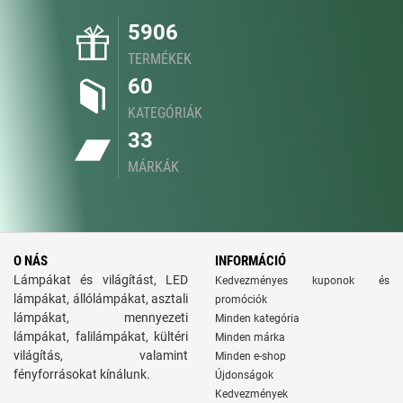
5906
TERMÉKEK
60
KATEGÓRIÁK
33
MÁRKÁK
O NÁS
INFORMÁCIÓ
Lámpákat és világítást, LED
Kedvezményes kuponok és
lámpákat, állólámpákat, asztali
promóciók
lámpákat, mennyezeti
Minden kategória
lámpákat, falilámpákat, kültéri
Minden márka
világítás, valamint
Minden e-shop
fényforrásokat kínálunk.
Újdonságok
Kedvezmények