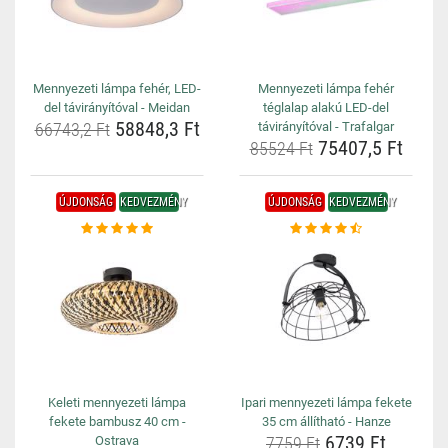
Mennyezeti lámpa fehér, LED-
Mennyezeti lámpa fehér
del távirányítóval - Meidan
téglalap alakú LED-del
58848,3 Ft
66743,2 Ft
távirányítóval - Trafalgar
75407,5 Ft
85524 Ft
ÚJDONSÁG
KEDVEZMÉNY
ÚJDONSÁG
KEDVEZMÉNY
Keleti mennyezeti lámpa
Ipari mennyezeti lámpa fekete
fekete bambusz 40 cm -
35 cm állítható - Hanze
6739 Ft
Ostrava
7759 Ft