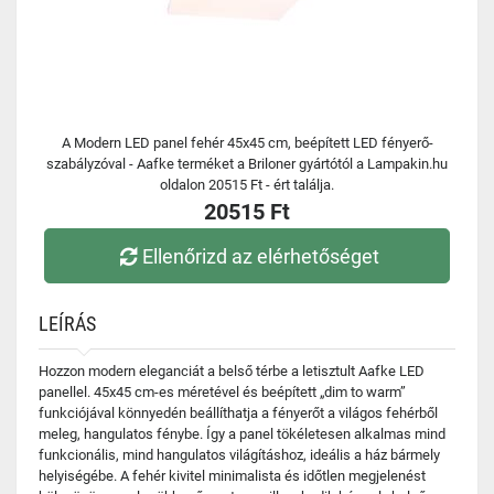
A Modern LED panel fehér 45x45 cm, beépített LED fényerő-
szabályzóval - Aafke terméket a Briloner gyártótól a Lampakin.hu
oldalon 20515 Ft - ért találja.
20515 Ft
Ellenőrizd az elérhetőséget
LEÍRÁS
Hozzon modern eleganciát a belső térbe a letisztult Aafke LED
panellel. 45x45 cm-es méretével és beépített „dim to warm”
funkciójával könnyedén beállíthatja a fényerőt a világos fehérből
meleg, hangulatos fénybe. Így a panel tökéletesen alkalmas mind
funkcionális, mind hangulatos világításhoz, ideális a ház bármely
helyiségébe. A fehér kivitel minimalista és időtlen megjelenést