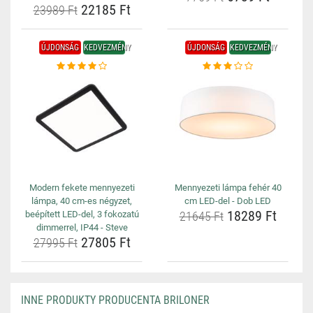
22185 Ft
23989 Ft
ÚJDONSÁG
KEDVEZMÉNY
ÚJDONSÁG
KEDVEZMÉNY
Modern fekete mennyezeti
Mennyezeti lámpa fehér 40
lámpa, 40 cm-es négyzet,
cm LED-del - Dob LED
18289 Ft
beépített LED-del, 3 fokozatú
21645 Ft
dimmerrel, IP44 - Steve
27805 Ft
27995 Ft
INNE PRODUKTY PRODUCENTA BRILONER