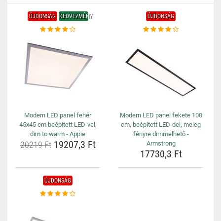
ÚJDONSÁG
KEDVEZMÉNY
ÚJDONSÁG
Modern LED panel fehér
Modern LED panel fekete 100
45x45 cm beépített LED-vel,
cm, beépített LED-del, meleg
dim to warm - Appie
fényre dimmelhető -
19207,3 Ft
20219 Ft
Armstrong
17730,3 Ft
ÚJDONSÁG