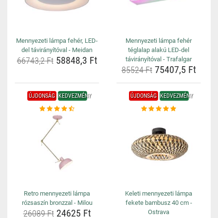
Mennyezeti lámpa fehér, LED-
Mennyezeti lámpa fehér
del távirányítóval - Meidan
téglalap alakú LED-del
58848,3 Ft
66743,2 Ft
távirányítóval - Trafalgar
75407,5 Ft
85524 Ft
ÚJDONSÁG
KEDVEZMÉNY
ÚJDONSÁG
KEDVEZMÉNY
Retro mennyezeti lámpa
Keleti mennyezeti lámpa
rózsaszín bronzzal - Milou
fekete bambusz 40 cm -
24625 Ft
26089 Ft
Ostrava