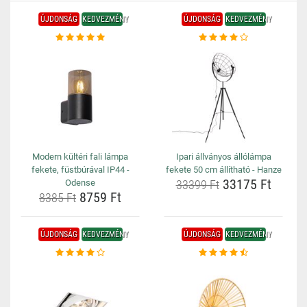
ÚJDONSÁG
KEDVEZMÉNY
ÚJDONSÁG
KEDVEZMÉNY
Modern kültéri fali lámpa
Ipari állványos állólámpa
fekete, füstbúrával IP44 -
fekete 50 cm állítható - Hanze
33175 Ft
Odense
33399 Ft
8759 Ft
8385 Ft
ÚJDONSÁG
KEDVEZMÉNY
ÚJDONSÁG
KEDVEZMÉNY