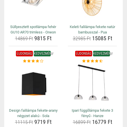
Süllyesztett spotlámpa fehér
Keleti falilámpa fekete natúr
GU10 AR70 trimless - Oneon
bambusszal - Pua
9815 Ft
15085 Ft
14869 Ft
32985 Ft
ÚJDONSÁG
KEDVEZMÉNY
ÚJDONSÁG
KEDVEZMÉNY
Design falilámpa fekete-arany
Ipari függőlámpa fekete 3
négyzet alakú - Sola
fényű - Hanze
9719 Ft
16779 Ft
11115 Ft
16899 Ft