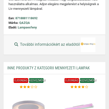
használatra alkalmas. Adjon elegáns megjelenést a helyiségnek a
Liv mennyezeti lámpával.
Ean:
8718881118692
Márka:
QAZQA
Eladó:
Lampaesfeny
További információkért az eladótól
INNE PRODUKTY Z KATEGORII MENNYEZETI LAMPAK
ÚJDONSÁG
KEDVEZMÉNY
ÚJDONSÁG
KEDVEZMÉNY