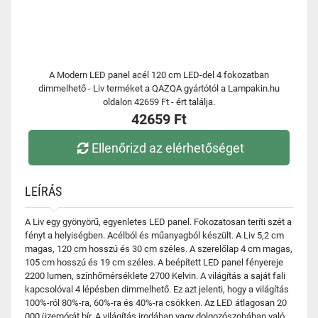
A Modern LED panel acél 120 cm LED-del 4 fokozatban
dimmelhető - Liv terméket a QAZQA gyártótól a Lampakin.hu
oldalon 42659 Ft - ért találja.
42659 Ft
Ellenőrizd az elérhetőséget
LEÍRÁS
A Liv egy gyönyörű, egyenletes LED panel. Fokozatosan teríti szét a
fényt a helyiségben. Acélból és műanyagból készült. A Liv 5,2 cm
magas, 120 cm hosszú és 30 cm széles. A szerelőlap 4 cm magas,
105 cm hosszú és 19 cm széles. A beépített LED panel fényereje
2200 lumen, színhőmérséklete 2700 Kelvin. A világítás a saját fali
kapcsolóval 4 lépésben dimmelhető. Ez azt jelenti, hogy a világítás
100%-ról 80%-ra, 60%-ra és 40%-ra csökken. Az LED átlagosan 20
000 üzemórát bír. A világítás irodában vagy dolgozószobában való