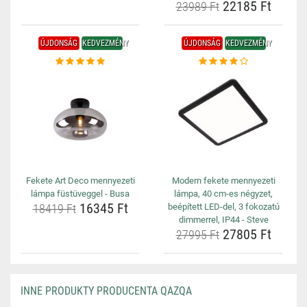
22185 Ft
23989 Ft
ÚJDONSÁG
KEDVEZMÉNY
ÚJDONSÁG
KEDVEZMÉNY
Fekete Art Deco mennyezeti
Modern fekete mennyezeti
lámpa füstüveggel - Busa
lámpa, 40 cm-es négyzet,
16345 Ft
18419 Ft
beépített LED-del, 3 fokozatú
dimmerrel, IP44 - Steve
27805 Ft
27995 Ft
INNE PRODUKTY PRODUCENTA QAZQA