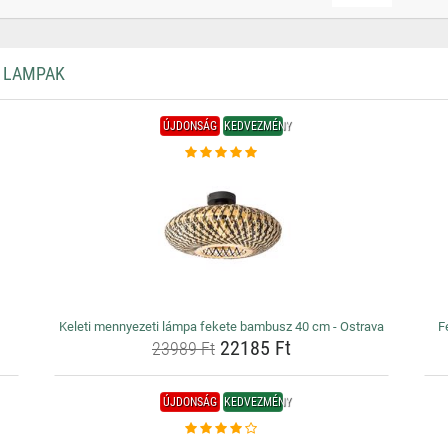
I LAMPAK
ÚJDONSÁG
KEDVEZMÉNY
Keleti mennyezeti lámpa fekete bambusz 40 cm - Ostrava
F
22185 Ft
23989 Ft
ÚJDONSÁG
KEDVEZMÉNY