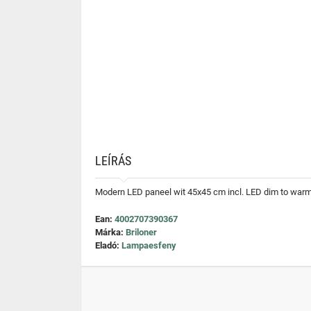
LEÍRÁS
Modern LED paneel wit 45x45 cm incl. LED dim to warm
Ean:
4002707390367
Márka:
Briloner
Eladó:
Lampaesfeny