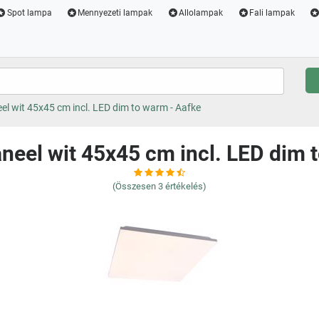
Spot lampa
Mennyezeti lampak
Allolampak
Fali lampak
l wit 45x45 cm incl. LED dim to warm - Aafke
eel wit 45x45 cm incl. LED dim 
(Összesen
3
értékelés)