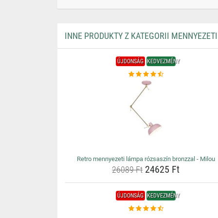
INNE PRODUKTY Z KATEGORII MENNYEZET
ÚJDONSÁG
KEDVEZMÉNY
Retro mennyezeti lámpa rózsaszín bronzzal - Milou
24625 Ft
26089 Ft
ÚJDONSÁG
KEDVEZMÉNY