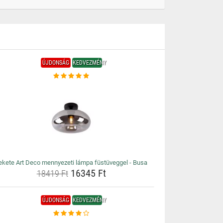
ÚJDONSÁG
KEDVEZMÉNY
ekete Art Deco mennyezeti lámpa füstüveggel - Busa
16345 Ft
18419 Ft
ÚJDONSÁG
KEDVEZMÉNY