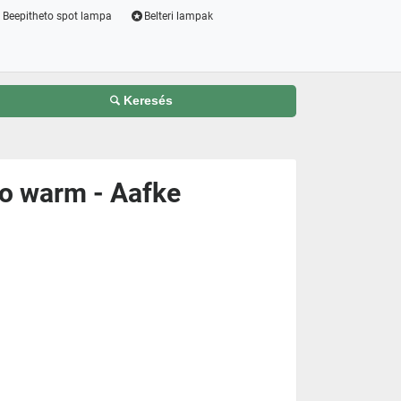
Beepitheto spot lampa
Belteri lampak
Keresés
to warm - Aafke