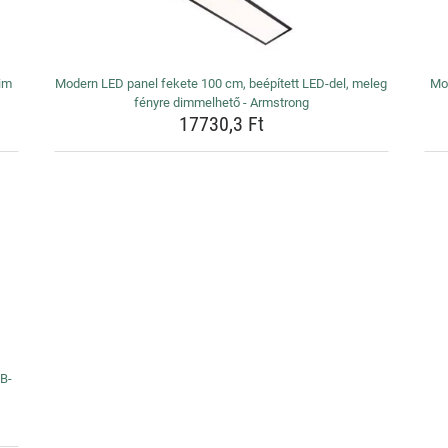
im
Modern LED panel fekete 100 cm, beépített LED-del, meleg
Mod
fényre dimmelhető - Armstrong
17730,3 Ft
B-