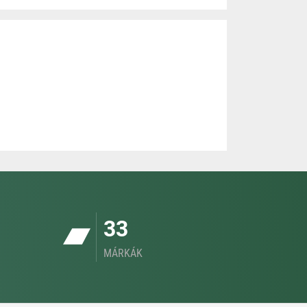
33
MÁRKÁK