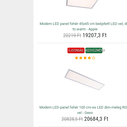
Modern LED panel fehér 45x45 cm beépített LED-vel, d
to warm - Appie
19207,3 Ft
20219 Ft
ÚJDONSÁG
KEDVEZMÉNY
Modern LED-panel fehér 100 cm-es LED dim-meleg RG
vel - Gees
20684,3 Ft
20828,5 Ft