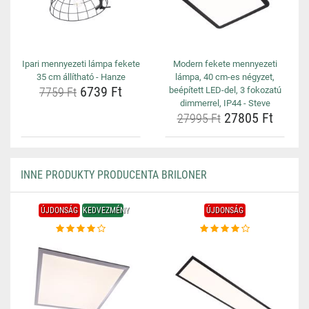
Ipari mennyezeti lámpa fekete
Modern fekete mennyezeti
35 cm állítható - Hanze
lámpa, 40 cm-es négyzet,
6739 Ft
7759 Ft
beépített LED-del, 3 fokozatú
dimmerrel, IP44 - Steve
27805 Ft
27995 Ft
INNE PRODUKTY PRODUCENTA BRILONER
ÚJDONSÁG
KEDVEZMÉNY
ÚJDONSÁG