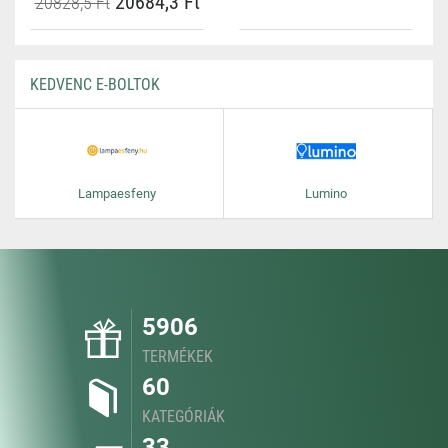
20684,3 Ft
20828,5 Ft
KEDVENC E-BOLTOK
Lampaesfeny
Lumino
5906
TERMÉKEK
60
KATEGÓRIÁK
33