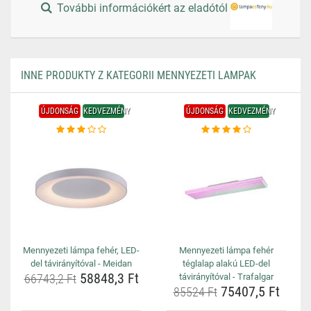
További információkért az eladótól
INNE PRODUKTY Z KATEGORII MENNYEZETI LAMPAK
ÚJDONSÁG
KEDVEZMÉNY
ÚJDONSÁG
KEDVEZMÉNY
Mennyezeti lámpa fehér, LED-
Mennyezeti lámpa fehér
del távirányítóval - Meidan
téglalap alakú LED-del
58848,3 Ft
66743,2 Ft
távirányítóval - Trafalgar
75407,5 Ft
85524 Ft