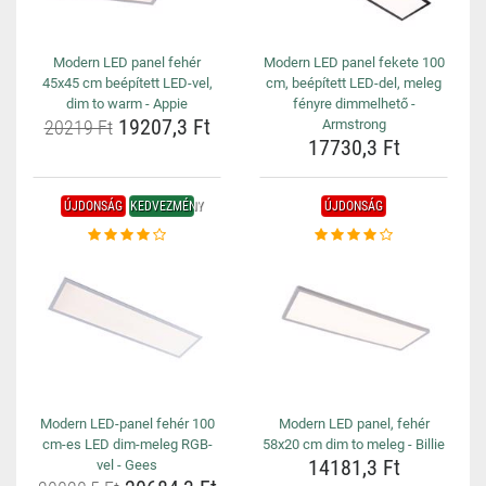
Modern LED panel fehér
Modern LED panel fekete 100
45x45 cm beépített LED-vel,
cm, beépített LED-del, meleg
dim to warm - Appie
fényre dimmelhető -
19207,3 Ft
20219 Ft
Armstrong
17730,3 Ft
ÚJDONSÁG
KEDVEZMÉNY
ÚJDONSÁG
Modern LED-panel fehér 100
Modern LED panel, fehér
cm-es LED dim-meleg RGB-
58x20 cm dim to meleg - Billie
14181,3 Ft
vel - Gees