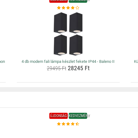
mon
4 db modern fali lámpa készlet fekete IP44 - Baleno II
Kü
28245 Ft
29495 Ft
ÚJDONSÁG
KEDVEZMÉNY