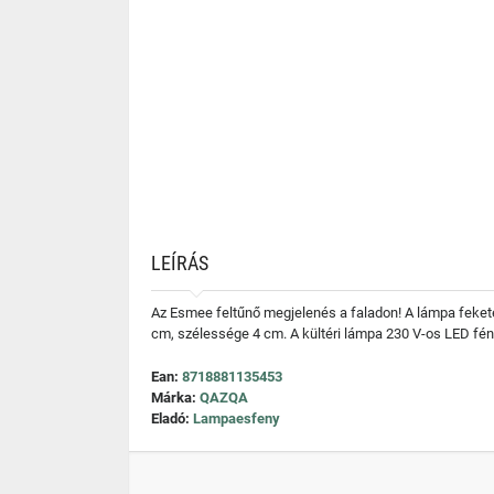
LEÍRÁS
Az Esmee feltűnő megjelenés a faladon! A lámpa feket
cm, szélessége 4 cm. A kültéri lámpa 230 V-os LED fény
Ean:
8718881135453
Márka:
QAZQA
Eladó:
Lampaesfeny