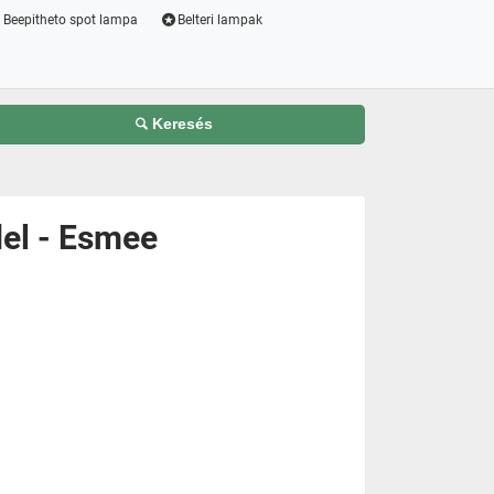
Beepitheto spot lampa
Belteri lampak
Keresés
del - Esmee