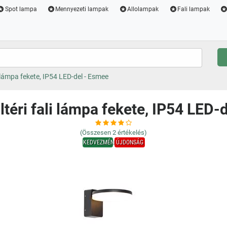
Spot lampa
Mennyezeti lampak
Allolampak
Fali lampak
 lámpa fekete, IP54 LED-del - Esmee
téri fali lámpa fekete, IP54 LED-
(Összesen
2
értékelés)
KEDVEZMÉNY
ÚJDONSÁG