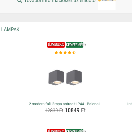
További információkért az eladótól
I LAMPAK
ÚJDONSÁG
KEDVEZMÉNY
2 modern fali lámpa antracit IP44 - Baleno I.
In
10849 Ft
12839 Ft
ÚJDONSÁG
KEDVEZMÉNY