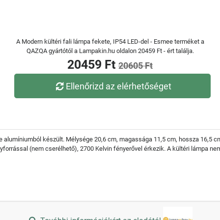
A Modern kültéri fali lámpa fekete, IP54 LED-del - Esmee terméket a
QAZQA gyártótól a Lampakin.hu oldalon 20459 Ft - ért találja.
20459 Ft
20605 Ft
Ellenőrizd az elérhetőséget
e alumíniumból készült. Mélysége 20,6 cm, magassága 11,5 cm, hossza 16,5 c
forrással (nem cserélhető), 2700 Kelvin fényerővel érkezik. A kültéri lámpa ne