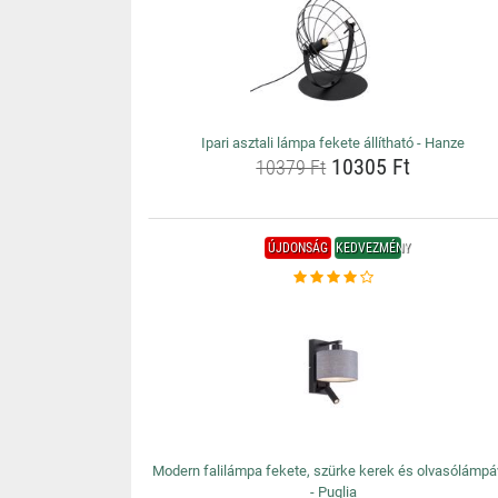
Ipari asztali lámpa fekete állítható - Hanze
10305 Ft
10379 Ft
ÚJDONSÁG
KEDVEZMÉNY
Modern falilámpa fekete, szürke kerek és olvasólámpá
- Puglia