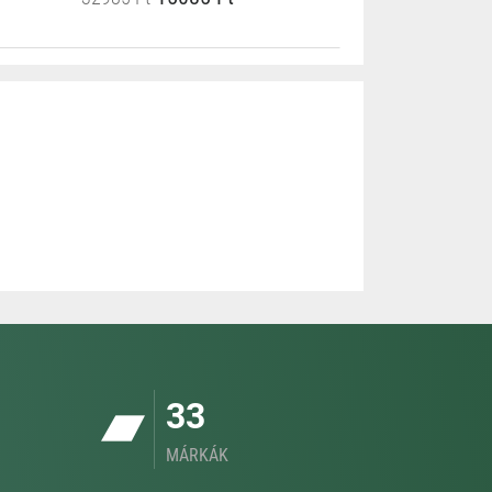
33
MÁRKÁK