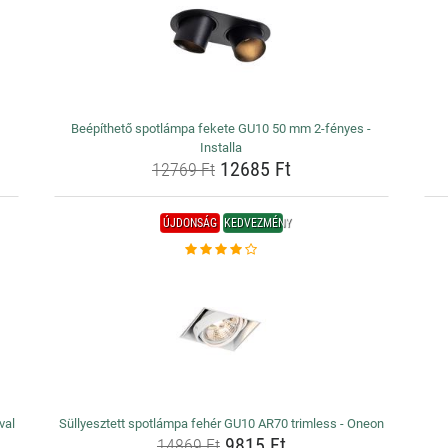
Beépíthető spotlámpa fekete GU10 50 mm 2-fényes -
Installa
12685 Ft
12769 Ft
ÚJDONSÁG
KEDVEZMÉNY
val
Süllyesztett spotlámpa fehér GU10 AR70 trimless - Oneon
9815 Ft
14869 Ft