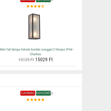
ltéri fali lámpa fekete bordás üveggel 2 fényes IP44 -
Charlois
15029 Ft
15129 Ft
ÚJDONSÁG
KEDVEZMÉNY