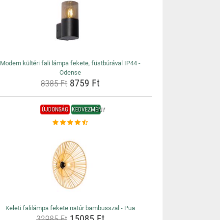
Modern kültéri fali lámpa fekete, füstbúrával IP44 -
Odense
8759 Ft
8385 Ft
ÚJDONSÁG
KEDVEZMÉNY
Keleti falilámpa fekete natúr bambusszal - Pua
15085 Ft
32985 Ft