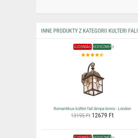
INNE PRODUKTY Z KATEGORII KULTERI FAL
ÚJDONSÁG
KEDVEZMÉNY
Romantikus kültéri fali lámpa bronz - London
12679 Ft
13195 Ft
ÚJDONSÁG
KEDVEZMÉNY