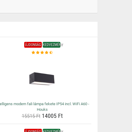
ÚJDONSÁG
KEDVEZMÉNY
telligens modern fali lámpa fekete IP54 incl. WiFi A60 -
Houks
14005 Ft
15515 Ft
ÚJDONSÁG
KEDVEZMÉNY