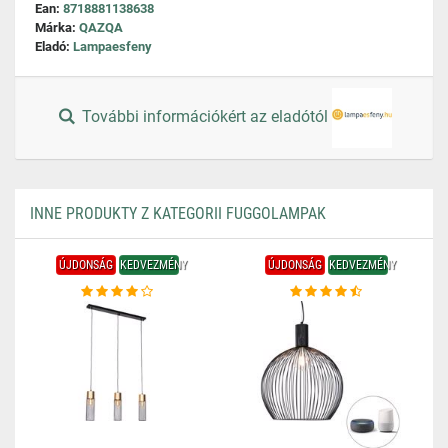
Ean:
8718881138638
Márka:
QAZQA
Eladó:
Lampaesfeny
További információkért az eladótól
INNE PRODUKTY Z KATEGORII FUGGOLAMPAK
ÚJDONSÁG
KEDVEZMÉNY
ÚJDONSÁG
KEDVEZMÉNY