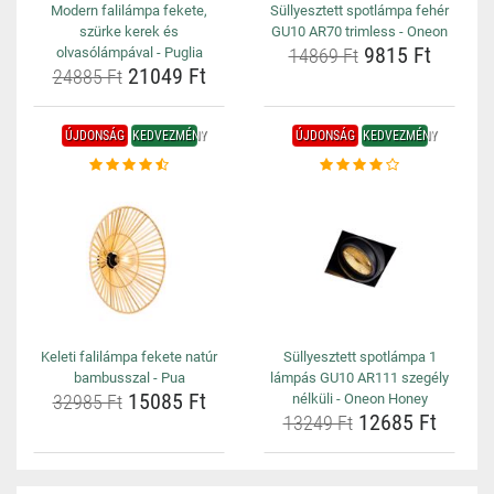
Modern falilámpa fekete,
Süllyesztett spotlámpa fehér
szürke kerek és
GU10 AR70 trimless - Oneon
9815 Ft
olvasólámpával - Puglia
14869 Ft
21049 Ft
24885 Ft
ÚJDONSÁG
KEDVEZMÉNY
ÚJDONSÁG
KEDVEZMÉNY
Keleti falilámpa fekete natúr
Süllyesztett spotlámpa 1
bambusszal - Pua
lámpás GU10 AR111 szegély
15085 Ft
32985 Ft
nélküli - Oneon Honey
12685 Ft
13249 Ft