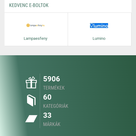
KEDVENC E-BOLTOK
Lampaesfeny
Lumino
5906
TERMÉKEK
60
KATEGÓRIÁK
33
MÁRKÁK