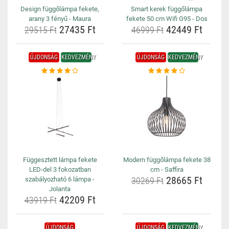
Design függőlámpa fekete,
Smart kerek függőlámpa
arany 3 fényű - Maura
fekete 50 cm Wifi G95 - Dos
27435 Ft
42449 Ft
29515 Ft
46999 Ft
ÚJDONSÁG
KEDVEZMÉNY
ÚJDONSÁG
KEDVEZMÉNY
Függesztett lámpa fekete
Modern függőlámpa fekete 38
LED-del 3 fokozatban
cm - Saffira
28665 Ft
szabályozható 6 lámpa -
30269 Ft
Jolanta
42209 Ft
43919 Ft
ÚJDONSÁG
ÚJDONSÁG
KEDVEZMÉNY