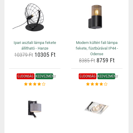
Ipari asztali lámpa fekete
Modern kültéri fali lámpa
állítható - Hanze
fekete, füstbúrával IP44 -
10305 Ft
10379 Ft
Odense
8759 Ft
8385 Ft
ÚJDONSÁG
KEDVEZMÉNY
ÚJDONSÁG
KEDVEZMÉNY