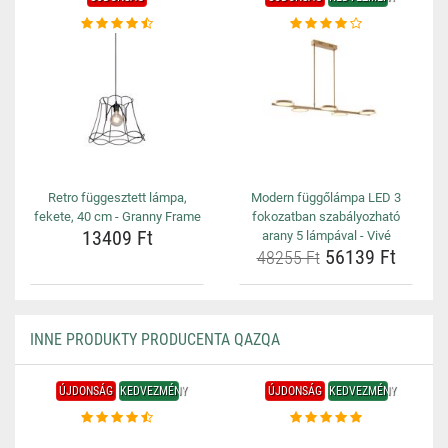
Retro függesztett lámpa,
Modern függőlámpa LED 3
fekete, 40 cm - Granny Frame
fokozatban szabályozható
13409 Ft
arany 5 lámpával - Vivé
56139 Ft
48255 Ft
INNE PRODUKTY PRODUCENTA QAZQA
ÚJDONSÁG
KEDVEZMÉNY
ÚJDONSÁG
KEDVEZMÉNY