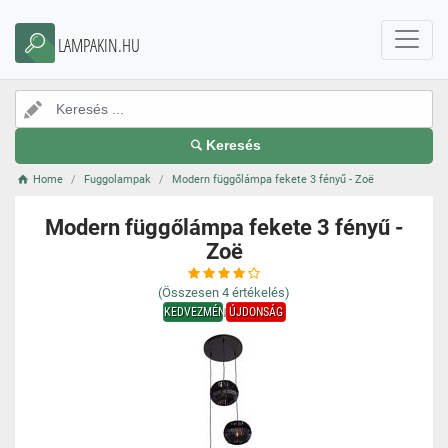
LAMPAKIN.HU
Keresés
Home
Fuggolampak
Modern függőlámpa fekete 3 fényű - Zoë
Modern függőlámpa fekete 3 fényű -
Zoë
(Összesen
4
értékelés)
KEDVEZMÉNY
ÚJDONSÁG