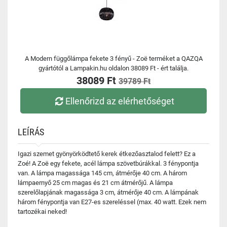
A Modern függőlámpa fekete 3 fényű - Zoë terméket a QAZQA
gyártótól a Lampakin.hu oldalon 38089 Ft - ért találja.
38089 Ft
39789 Ft
Ellenőrizd az elérhetőséget
LEÍRÁS
Igazi szemet gyönyörködtető kerek étkezőasztalod felett? Ez a
Zoé! A Zoë egy fekete, acél lámpa szövetbúrákkal. 3 fénypontja
van. A lámpa magassága 145 cm, átmérője 40 cm. A három
lámpaernyő 25 cm magas és 21 cm átmérőjű. A lámpa
szerelőlapjának magassága 3 cm, átmérője 40 cm. A lámpának
három fénypontja van E27-es szereléssel (max. 40 watt. Ezek nem
tartozékai neked!