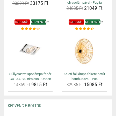
33175 Ft
33399 Ft
olvasólámpával - Puglia
21049 Ft
24885 Ft
ÚJDONSÁG
KEDVEZMÉNY
ÚJDONSÁG
KEDVEZMÉNY
Süllyesztett spotlámpa fehér
Keleti falilámpa fekete natúr
GU10 AR70 trimless - Oneon
bambusszal - Pua
9815 Ft
15085 Ft
14869 Ft
32985 Ft
KEDVENC E-BOLTOK