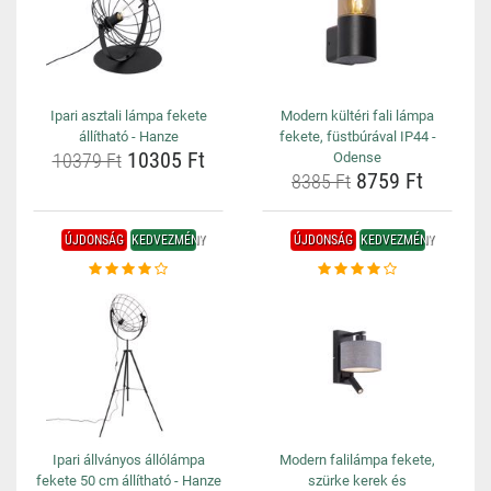
Ipari asztali lámpa fekete
Modern kültéri fali lámpa
állítható - Hanze
fekete, füstbúrával IP44 -
10305 Ft
10379 Ft
Odense
8759 Ft
8385 Ft
ÚJDONSÁG
KEDVEZMÉNY
ÚJDONSÁG
KEDVEZMÉNY
Ipari állványos állólámpa
Modern falilámpa fekete,
fekete 50 cm állítható - Hanze
szürke kerek és