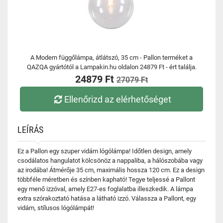
A Modern függőlámpa, átlátszó, 35 cm - Pallon terméket a
QAZQA gyártótól a Lampakin.hu oldalon 24879 Ft - ért találja.
24879 Ft
27079 Ft
Ellenőrizd az elérhetőséget
LEÍRÁS
Ez a Pallon egy szuper vidám lógólámpa! Időtlen design, amely
csodálatos hangulatot kölcsönöz a nappaliba, a hálószobába vagy
az irodába! Átmérője 35 cm, maximális hossza 120 cm. Ez a design
többféle méretben és színben kapható! Tegye teljessé a Pallont
egy menő izzóval, amely E27-es foglalatba illeszkedik. A lámpa
extra szórakoztató hatása a látható izzó. Válassza a Pallont, egy
vidám, stílusos lógólámpát!