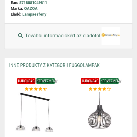
Ean:
8718881049811
Márka:
QAZQA
Eladó:
Lampaesfeny
További információkért az eladótól
INNE PRODUKTY Z KATEGORII FUGGOLAMPAK
ÚJDONSÁG
KEDVEZMÉNY
ÚJDONSÁG
KEDVEZMÉNY