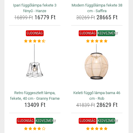
Ipari függőlámpa fekete 3
Modern függőlámpa fekete 38
fényű - Hanze
cm - Saffira
16779 Ft
28665 Ft
16899 Ft
30269 Ft
ÚJDONSÁG
ÚJDONSÁG
KEDVEZMÉNY
Retro függesztett lámpa,
Keleti függő lámpa barna 46
fekete, 40 cm - Granny Frame
cm - Rob
13409 Ft
28629 Ft
41839 Ft
ÚJDONSÁG
KEDVEZMÉNY
ÚJDONSÁG
KEDVEZMÉNY