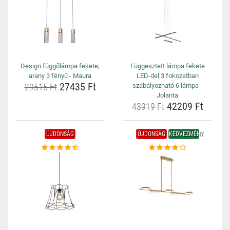
Design függőlámpa fekete,
Függesztett lámpa fekete
arany 3 fényű - Maura
LED-del 3 fokozatban
27435 Ft
29515 Ft
szabályozható 6 lámpa -
Jolanta
42209 Ft
43919 Ft
ÚJDONSÁG
ÚJDONSÁG
KEDVEZMÉNY