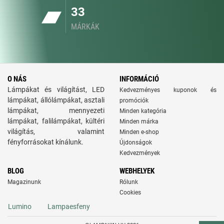
33
MÁRKÁK
O NÁS
INFORMÁCIÓ
Lámpákat és világítást, LED
Kedvezményes kuponok és
lámpákat, állólámpákat, asztali
promóciók
lámpákat, mennyezeti
Minden kategória
lámpákat, falilámpákat, kültéri
Minden márka
világítás, valamint
Minden e-shop
fényforrásokat kínálunk.
Újdonságok
Kedvezmények
BLOG
WEBHELYEK
Magazinunk
Rólunk
Cookies
Lumino
Lampaesfeny