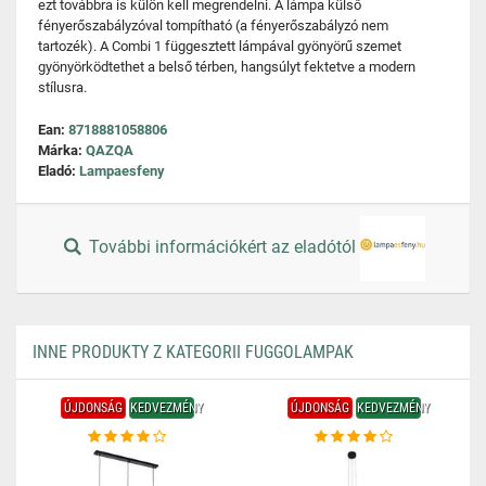
ezt továbbra is külön kell megrendelni. A lámpa külső
fényerőszabályzóval tompítható (a fényerőszabályzó nem
tartozék). A Combi 1 függesztett lámpával gyönyörű szemet
gyönyörködtethet a belső térben, hangsúlyt fektetve a modern
stílusra.
Ean:
8718881058806
Márka:
QAZQA
Eladó:
Lampaesfeny
További információkért az eladótól
INNE PRODUKTY Z KATEGORII FUGGOLAMPAK
ÚJDONSÁG
KEDVEZMÉNY
ÚJDONSÁG
KEDVEZMÉNY