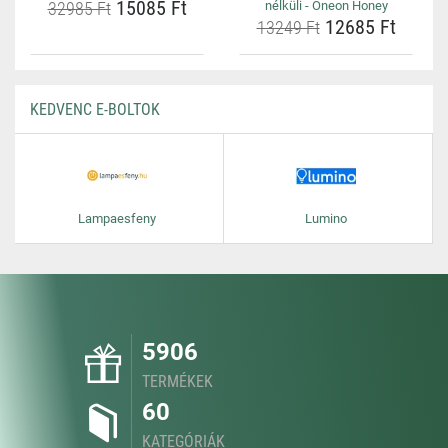
15085 Ft
32985 Ft
nélküli - Oneon Honey
12685 Ft
13249 Ft
KEDVENC E-BOLTOK
Lampaesfeny
Lumino
5906
TERMÉKEK
60
KATEGÓRIÁK