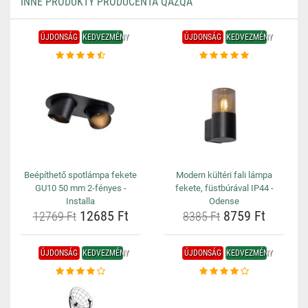
INNE PRODUKTY PRODUCENTA QAZQA
ÚJDONSÁG
KEDVEZMÉNY
ÚJDONSÁG
KEDVEZMÉNY
Beépíthető spotlámpa fekete
Modern kültéri fali lámpa
GU10 50 mm 2-fényes -
fekete, füstbúrával IP44 -
Installa
Odense
12685 Ft
8759 Ft
12769 Ft
8385 Ft
ÚJDONSÁG
KEDVEZMÉNY
ÚJDONSÁG
KEDVEZMÉNY