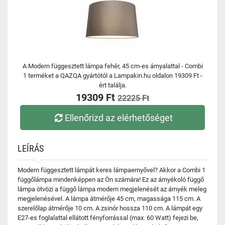
A Modern függesztett lámpa fehér, 45 cm-es árnyalattal - Combi
1 terméket a QAZQA gyártótól a Lampakin.hu oldalon 19309 Ft -
ért találja.
19309 Ft
22225 Ft
Ellenőrizd az elérhetőséget
LEÍRÁS
Modern függesztett lámpát keres lámpaernyővel? Akkor a Combi 1
függőlámpa mindenképpen az Ön számára! Ez az árnyékoló függő
lámpa ötvözi a függő lámpa modern megjelenését az árnyék meleg
megjelenésével. A lámpa átmérője 45 cm, magassága 115 cm. A
szerelőlap átmérője 10 cm. A zsinór hossza 110 cm. A lámpát egy
E27-es foglalattal ellátott fényforrással (max. 60 Watt) fejezi be,