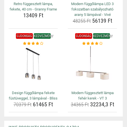
Retro függesztett lámpa,
Modern függőlámpa LED 3
fekete, 40 cm - Granny Frame
fokozatban szabályozható
13409 Ft
arany 5 lámpával - Vivé
56139 Ft
48255 Ft
ÚJDONSÁG
KEDVEZMÉNY
ÚJDONSÁG
KEDVEZMÉNY
Design függőlámpa fekete
Modern függesztett lámpa
füstüveggel, 3 lámpával - Bliss
fehér kerek - VT 3
61465 Ft
32234,3 Ft
70379 Ft
34365 Ft