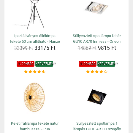
Ipari állványos állólámpa
Süllyesztett spotlámpa fehér
fekete 50 cm állítható - Hanze
GU10 AR70 trimless - Oneon
33175 Ft
9815 Ft
33399 Ft
14869 Ft
ÚJDONSÁG
KEDVEZMÉNY
ÚJDONSÁG
KEDVEZMÉNY
Keleti falilámpa fekete natúr
Süllyesztett spotlámpa 1
bambusszal - Pua
lámpás GU10 AR111 szegély